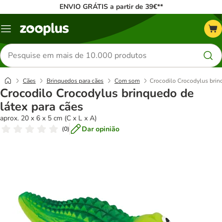
ENVIO GRÁTIS a partir de 39€**
Menu
Pesquisar
produtos
Cães
Brinquedos para cães
Com som
Crocodilo Crocodylus brinq
Crocodilo Crocodylus brinquedo de
látex para cães
aprox. 20 x 6 x 5 cm (C x L x A)
Dar opinião
(
0
)