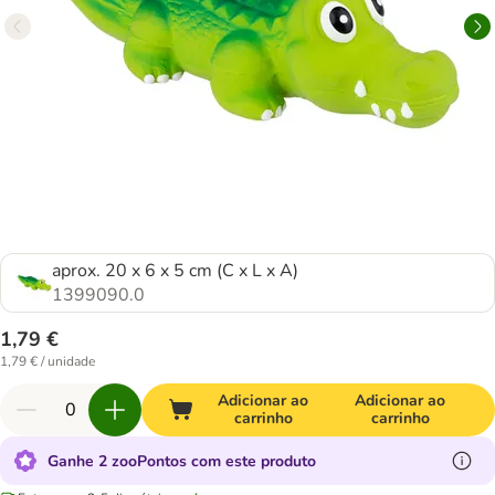
aprox. 20 x 6 x 5 cm (C x L x A)
1399090.0
1,79 €
1,79 € / unidade
Adicionar ao
Adicionar ao
carrinho
carrinho
Ganhe 2 zooPontos com este produto