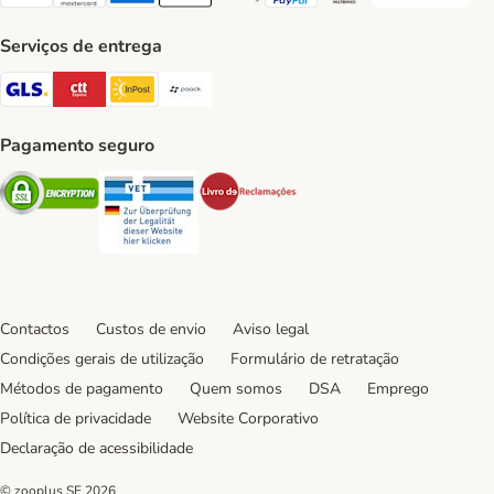
Visa Payment Method
Mastercard Payment Method
American Express Payment Method
Apple Pay Payment Method
Google Pay Payment Method
PayPal Payment Method
Multibanco Payment Met
Serviços de entrega
GLS Shipping Method
CTTExpress Shipping Method
InPost Shipping Method
Paack Shipping Method
Pagamento seguro
Security
Security
Security
Contactos
Custos de envio
Aviso legal
Condições gerais de utilização
Formulário de retratação
Métodos de pagamento
Quem somos
DSA
Emprego
Política de privacidade
Website Corporativo
Declaração de acessibilidade
© zooplus SE
2026