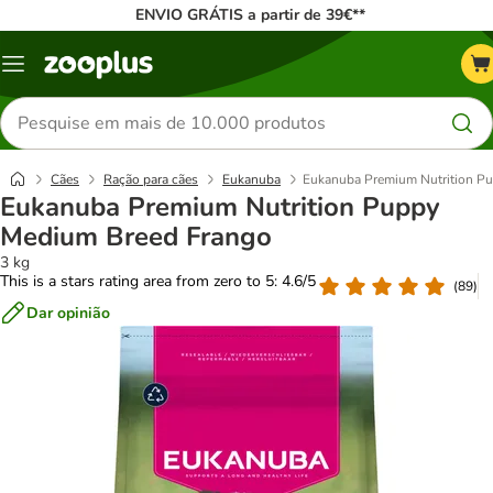
ENVIO GRÁTIS a partir de 39€**
Menu
Pesquisar
produtos
Cães
Ração para cães
Eukanuba
Eukanuba Premium Nutrition P
Eukanuba Premium Nutrition Puppy
Medium Breed Frango
3 kg
This is a stars rating area from zero to 5: 4.6/5
(
89
)
Dar opinião