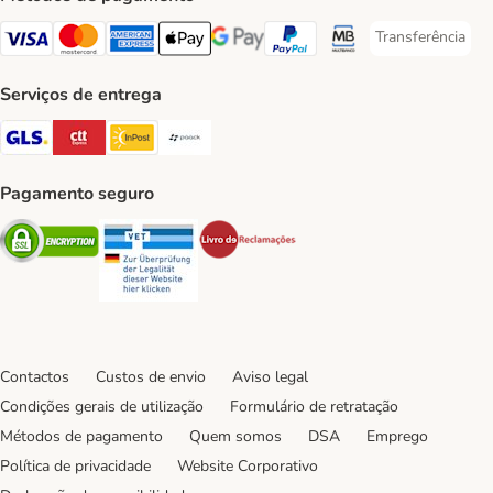
Transferência
Transferência P
Visa Payment Method
Mastercard Payment Method
American Express Payment Method
Apple Pay Payment Method
Google Pay Payment Method
PayPal Payment Method
Multibanco Payment Met
Serviços de entrega
GLS Shipping Method
CTTExpress Shipping Method
InPost Shipping Method
Paack Shipping Method
Pagamento seguro
Security
Security
Security
Contactos
Custos de envio
Aviso legal
Condições gerais de utilização
Formulário de retratação
Métodos de pagamento
Quem somos
DSA
Emprego
Política de privacidade
Website Corporativo