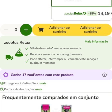
14,19 
-15%
Adicionar ao
Adicionar ao
carrinho
carrinho
Mais informação
zooplus Relax
5% de desconto* em cada encomenda
Receba a sua encomenda regularmente
Pode alterar, interromper ou cancelar este serviço a
qualquer momento
Ganhe 17 zooPontos com este produto
Entrega em 2-5 dias úteis.
mais
Política de devoluções
mais
Frequentemente comprados em conjunto