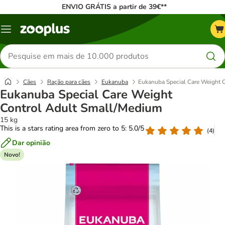
ENVIO GRÁTIS a partir de 39€**
Menu
Pesquisar
produtos
Cães
Ração para cães
Eukanuba
Eukanuba Special Care Weight 
Eukanuba Special Care Weight
Control Adult Small/Medium
15 kg
This is a stars rating area from zero to 5: 5.0/5
(
4
)
Dar opinião
Novo!