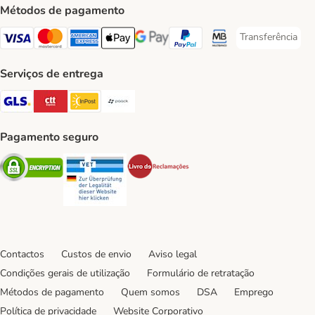
Métodos de pagamento
Transferência
Transferência P
Visa Payment Method
Mastercard Payment Method
American Express Payment Method
Apple Pay Payment Method
Google Pay Payment Method
PayPal Payment Method
Multibanco Payment Met
Serviços de entrega
GLS Shipping Method
CTTExpress Shipping Method
InPost Shipping Method
Paack Shipping Method
Pagamento seguro
Security
Security
Security
Contactos
Custos de envio
Aviso legal
Condições gerais de utilização
Formulário de retratação
Métodos de pagamento
Quem somos
DSA
Emprego
Política de privacidade
Website Corporativo