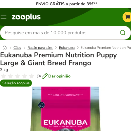
ENVIO GRÁTIS a partir de 39€**
Menu
Pesquisar
produtos
Cães
Ração para cães
Eukanuba
Eukanuba Premium Nutrition Pu
Eukanuba Premium Nutrition Puppy
Large & Giant Breed Frango
3 kg
Dar opinião
(
0
)
Seleção zooplus