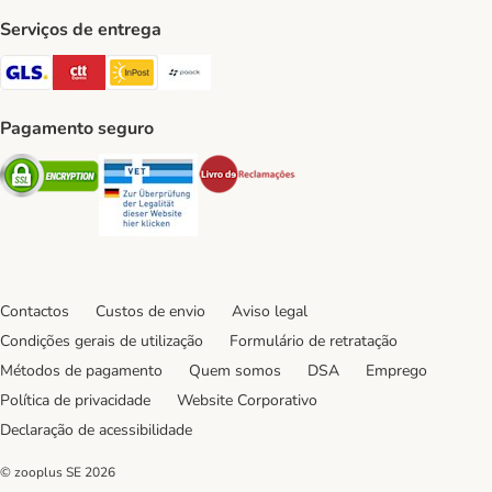
Serviços de entrega
GLS Shipping Method
CTTExpress Shipping Method
InPost Shipping Method
Paack Shipping Method
Pagamento seguro
Security
Security
Security
Contactos
Custos de envio
Aviso legal
Condições gerais de utilização
Formulário de retratação
Métodos de pagamento
Quem somos
DSA
Emprego
Política de privacidade
Website Corporativo
Declaração de acessibilidade
© zooplus SE
2026