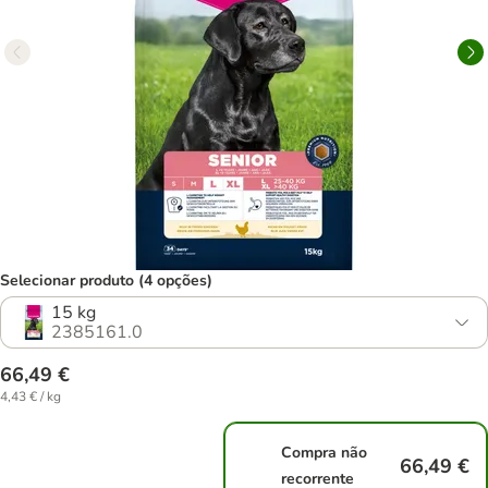
Selecionar produto (4 opções)
15 kg
2385161.0
66,49 €
4,43 € / kg
Compra não
66,49 €
recorrente