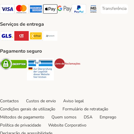
Transferência
Transferência P
Visa Payment Method
Mastercard Payment Method
American Express Payment Method
Apple Pay Payment Method
Google Pay Payment Method
PayPal Payment Method
Multibanco Payment Met
Serviços de entrega
GLS Shipping Method
CTTExpress Shipping Method
InPost Shipping Method
Paack Shipping Method
Pagamento seguro
Security
Security
Security
Contactos
Custos de envio
Aviso legal
Condições gerais de utilização
Formulário de retratação
Métodos de pagamento
Quem somos
DSA
Emprego
Política de privacidade
Website Corporativo
Declaração de acessibilidade