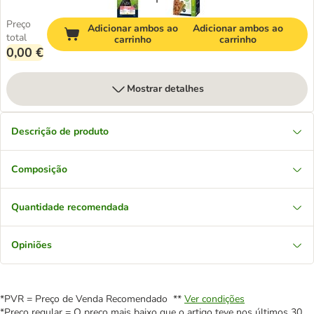
Preço
Adicionar ambos ao
Adicionar ambos ao
total
carrinho
carrinho
0,00 €
Mostrar detalhes
Descrição de produto
Composição
Quantidade recomendada
Opiniões
*PVR = Preço de Venda Recomendado **
Ver condições
*Preço regular = O preço mais baixo que o artigo teve nos últimos 30