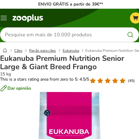
ENVIO GRÁTIS a partir de 39€**
Menu
Pesquisar
produtos
Cães
Ração para cães
Eukanuba
Eukanuba Premium Nutrition Sen
Eukanuba Premium Nutrition Senior
Large & Giant Breed Frango
15 kg
This is a stars rating area from zero to 5: 4.5/5
(
45
)
Dar opinião