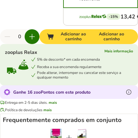
13,42 
-15%
Adicionar ao
Adicionar ao
carrinho
carrinho
Mais informação
zooplus Relax
5% de desconto* em cada encomenda
Receba a sua encomenda regularmente
Pode alterar, interromper ou cancelar este serviço a
qualquer momento
Ganhe 16 zooPontos com este produto
Entrega em 2-5 dias úteis.
mais
Política de devoluções
mais
Frequentemente comprados em conjunto