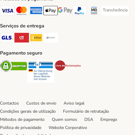
Transferência
Transferência P
Visa Payment Method
Mastercard Payment Method
American Express Payment Method
Apple Pay Payment Method
Google Pay Payment Method
PayPal Payment Method
Multibanco Payment Met
Serviços de entrega
GLS Shipping Method
CTTExpress Shipping Method
InPost Shipping Method
Paack Shipping Method
Pagamento seguro
Security
Security
Security
Contactos
Custos de envio
Aviso legal
Condições gerais de utilização
Formulário de retratação
Métodos de pagamento
Quem somos
DSA
Emprego
Política de privacidade
Website Corporativo