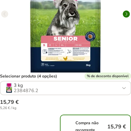
Selecionar produto (4 opções)
% de desconto disponível
3 kg
2384876.2
15,79 €
5,26 € / kg
Compra não
15,79 €
recorrente