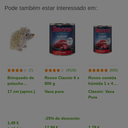
Pode também estar interessado em:
(7)
(4528)
(695)
Brinquedo de
Rocco Classic 6 x
Rocco comida
peluche
800 g
húmida 1 x 400
ouriço Zotti
g - Pack de
17 cm (aprox.)
Vaca pura
Classic: Vaca
para cães
degustação
Pura
-25% de desconto
1,49 €
17,99 €
1,79 €