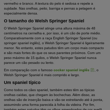
vermelho e branco. A textura do pelo é sedosa e repele a
sujidade. Nas orelhas, peito, barriga e pernas a pelagem é
especialmente densa.
O tamanho do Welsh Springer Spaniel
O Welsh Springer Spaniel atinge uma altura máxima de 48
centímetros na cernelha e, por isso, é um cão de porte médio.
Comparativamente com a raça English Springer Spaniel (ou
springer spaniel inglês), o Welsh Springer Spaniel é ligeiramente
menor. No entanto, estes patudos têm um corpo mais compacto
e são mais fortes do que os seus parentes próximos. Com um
peso máximo de 15 quilos, o Welsh Springer Spaniel nunca
parece um cão pesado ou lento.
Em comparação com o famoso
cocker spaniel inglês
, o
Welsh Springer Spaniel é mais comprido e largo.
Um spaniel típico
Como todos os cães spaniel, também estes têm as típicas
orelhas caídas, que chegam às bochechas. Além disso, as
orelhas são de inserção baixa e vão-se estreitando até à ponta,
assumindo uma forma parecida à folha da videira. Por fim,
também estes patudos têm os olhos amendoados de cor avelã