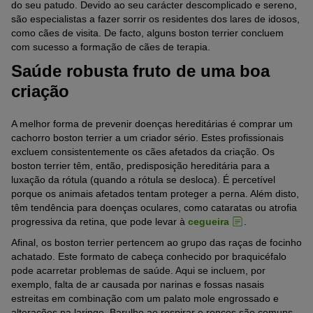
do seu patudo. Devido ao seu carácter descomplicado e sereno,
são especialistas a fazer sorrir os residentes dos lares de idosos,
como cães de visita. De facto, alguns boston terrier concluem
com sucesso a formação de cães de terapia.
Saúde robusta fruto de uma boa
criação
A melhor forma de prevenir doenças hereditárias é comprar um
cachorro boston terrier a um criador sério. Estes profissionais
excluem consistentemente os cães afetados da criação. Os
boston terrier têm, então, predisposição hereditária para a
luxação da rótula (quando a rótula se desloca). É percetível
porque os animais afetados tentam proteger a perna. Além disto,
têm tendência para doenças oculares, como cataratas ou atrofia
progressiva da retina, que pode levar à
cegueira
.
Afinal, os boston terrier pertencem ao grupo das raças de focinho
achatado. Este formato de cabeça conhecido por braquicéfalo
pode acarretar problemas de saúde. Aqui se incluem, por
exemplo, falta de ar causada por narinas e fossas nasais
estreitas em combinação com um palato mole engrossado e
alterações na laringe. Barulho ao respirar e roncos são comuns