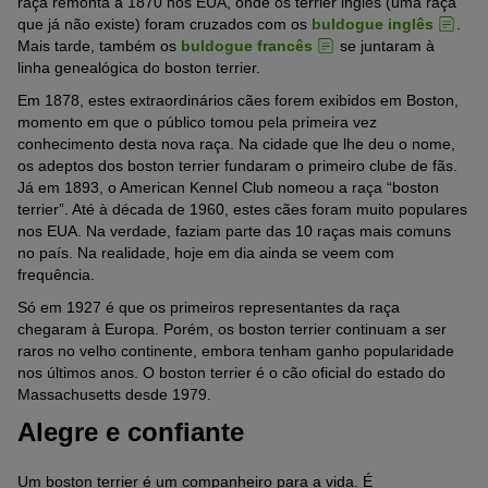
raça remonta a 1870 nos EUA, onde os terrier inglês (uma raça
que já não existe) foram cruzados com os
buldogue inglês
.
Mais tarde, também os
buldogue francês
se juntaram à
linha genealógica do boston terrier.
Em 1878, estes extraordinários cães forem exibidos em Boston,
momento em que o público tomou pela primeira vez
conhecimento desta nova raça. Na cidade que lhe deu o nome,
os adeptos dos boston terrier fundaram o primeiro clube de fãs.
Já em 1893, o American Kennel Club nomeou a raça “boston
terrier”. Até à década de 1960, estes cães foram muito populares
nos EUA. Na verdade, faziam parte das 10 raças mais comuns
no país. Na realidade, hoje em dia ainda se veem com
frequência.
Só em 1927 é que os primeiros representantes da raça
chegaram à Europa. Porém, os boston terrier continuam a ser
raros no velho continente, embora tenham ganho popularidade
nos últimos anos. O boston terrier é o cão oficial do estado do
Massachusetts desde 1979.
Alegre e confiante
Um boston terrier é um companheiro para a vida. É