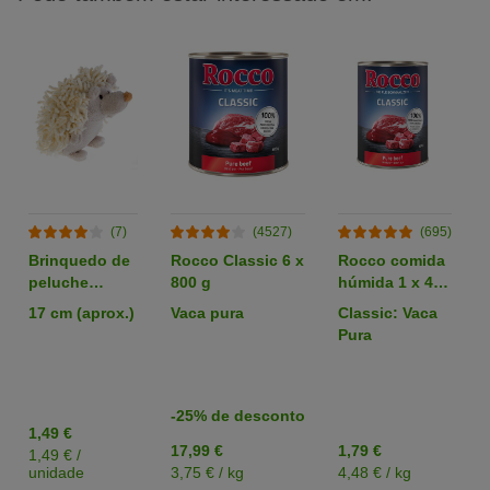
(7)
(4527)
(695)
Brinquedo de
Rocco Classic 6 x
Rocco comida
peluche
800 g
húmida 1 x 400
ouriço Zotti
g - Pack de
17 cm (aprox.)
Vaca pura
Classic: Vaca
para cães
degustação
Pura
-25% de desconto
1,49 €
17,99 €
1,79 €
1,49 € /
unidade
3,75 € / kg
4,48 € / kg