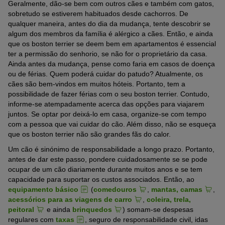
Geralmente, dão-se bem com outros cães e também com gatos,
sobretudo se estiverem habituados desde cachorros. De
qualquer maneira, antes do dia da mudança, tente descobrir se
algum dos membros da família é alérgico a cães. Então, e ainda
que os boston terrier se deem bem em apartamentos é essencial
ter a permissão do senhorio, se não for o proprietário da casa.
Ainda antes da mudança, pense como faria em casos de doença
ou de férias. Quem poderá cuidar do patudo? Atualmente, os
cães são bem-vindos em muitos hóteis. Portanto, tem a
possibilidade de fazer férias com o seu boston terrier. Contudo,
informe-se atempadamente acerca das opções para viajarem
juntos. Se optar por deixá-lo em casa, organize-se com tempo
com a pessoa que vai cuidar do cão. Além disso, não se esqueça
que os boston terrier não são grandes fãs do calor.
Um cão é sinónimo de responsabilidade a longo prazo. Portanto,
antes de dar este passo, pondere cuidadosamente se se pode
ocupar de um cão diariamente durante muitos anos e se tem
capacidade para suportar os custos associados. Então, ao
equipamento básico
(
comedouros
,
mantas, camas
,
acessórios para as viagens de carro
,
coleira, trela,
peitoral
e ainda
brinquedos
) somam-se despesas
regulares com
taxas
, seguro de responsabilidade civil, idas