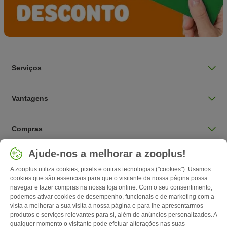
Serviços
Vantagens
Compras
Selecionar país
Ajude-nos a melhorar a zooplus!
Portugal / PT
A zooplus utiliza cookies, pixels e outras tecnologias ("cookies"). Usamos
cookies que são essenciais para que o visitante da nossa página possa
navegar e fazer compras na nossa loja online. Com o seu consentimento,
Follow zooplus
podemos ativar cookies de desempenho, funcionais e de marketing com a
vista a melhorar a sua visita à nossa página e para lhe apresentarmos
produtos e serviços relevantes para si, além de anúncios personalizados. A
qualquer momento o visitante pode efetuar alterações nas suas