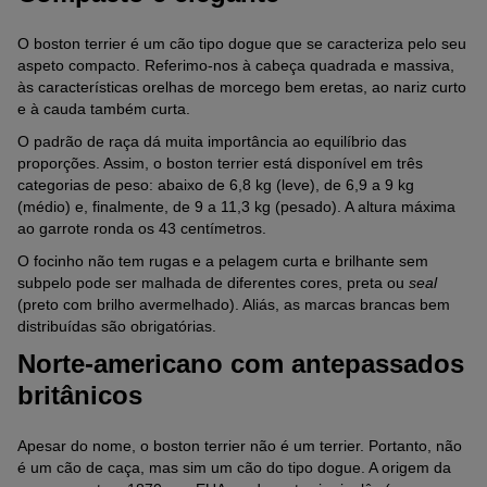
O boston terrier é um cão tipo dogue que se caracteriza pelo seu
aspeto compacto. Referimo-nos à cabeça quadrada e massiva,
às características orelhas de morcego bem eretas, ao nariz curto
e à cauda também curta.
O padrão de raça dá muita importância ao equilíbrio das
proporções. Assim, o boston terrier está disponível em três
categorias de peso: abaixo de 6,8 kg (leve), de 6,9 a 9 kg
(médio) e, finalmente, de 9 a 11,3 kg (pesado). A altura máxima
ao garrote ronda os 43 centímetros.
O focinho não tem rugas e a pelagem curta e brilhante sem
subpelo pode ser malhada de diferentes cores, preta ou
seal
(preto com brilho avermelhado). Aliás, as marcas brancas bem
distribuídas são obrigatórias.
Norte-americano com antepassados
britânicos
Apesar do nome, o boston terrier não é um terrier. Portanto, não
é um cão de caça, mas sim um cão do tipo dogue. A origem da