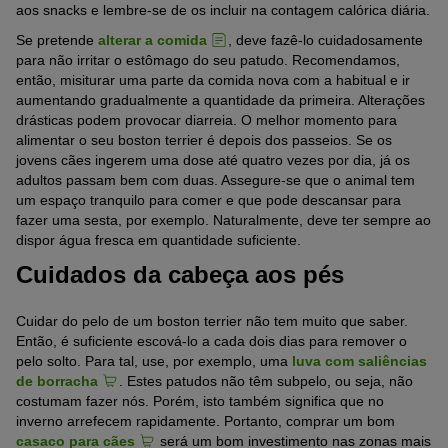
aos snacks e lembre-se de os incluir na contagem calórica diária.
Se pretende
alterar a comida
, deve fazê-lo cuidadosamente
para não irritar o estômago do seu patudo. Recomendamos,
então, misiturar uma parte da comida nova com a habitual e ir
aumentando gradualmente a quantidade da primeira. Alterações
drásticas podem provocar diarreia. O melhor momento para
alimentar o seu boston terrier é depois dos passeios. Se os
jovens cães ingerem uma dose até quatro vezes por dia, já os
adultos passam bem com duas. Assegure-se que o animal tem
um espaço tranquilo para comer e que pode descansar para
fazer uma sesta, por exemplo. Naturalmente, deve ter sempre ao
dispor água fresca em quantidade suficiente.
Cuidados da cabeça aos pés
Cuidar do pelo de um boston terrier não tem muito que saber.
Então, é suficiente escová-lo a cada dois dias para remover o
pelo solto. Para tal, use, por exemplo, uma
luva com saliências
de borracha
. Estes patudos não têm subpelo, ou seja, não
costumam fazer nós. Porém, isto também significa que no
inverno arrefecem rapidamente. Portanto, comprar um bom
casaco para cães
será um bom investimento nas zonas mais