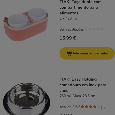
TIAKI Taça dupla com
compartimento para
alimentos
2 x 420 ml
Sem avaliações
15,99 €
Adicionar ao carrinho
TIAKI Easy Holding
comedouro em inox para
cães
760 ml, Diâm. 23,5 cm
Avaliar: 3.5/5
(
17
)