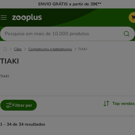
ENVIO GRÁTIS a partir de 39€**
Menu
Pesquisar
produtos
Cães
Comedouros e bebedouros
TIAKI
TIAKI
TIAKI
Top vendas
Filtrar por
1 - 34 de 34 resultados
product items have been changed