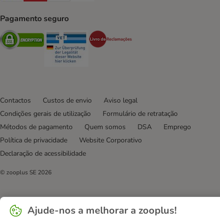
Pagamento seguro
Security
Security
Security
Contactos
Custos de envio
Aviso legal
Condições gerais de utilização
Formulário de retratação
Métodos de pagamento
Quem somos
DSA
Emprego
Política de privacidade
Website Corporativo
Declaração de acessibilidade
© zooplus SE
2026
Ajude-nos a melhorar a zooplus!