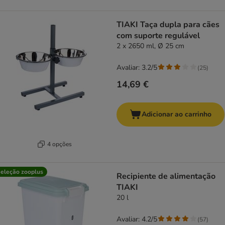
TIAKI Taça dupla para cães
com suporte regulável
2 x 2650 ml, Ø 25 cm
Avaliar: 3.2/5
(
25
)
14,69 €
Adicionar ao carrinho
4 opções
eleção zooplus
Recipiente de alimentação
TIAKI
20 l
Avaliar: 4.2/5
(
57
)