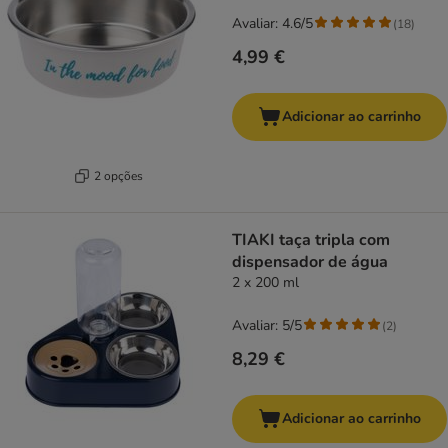
Avaliar: 4.6/5
(
18
)
4,99 €
Adicionar ao carrinho
2 opções
TIAKI taça tripla com
dispensador de água
2 x 200 ml
Avaliar: 5/5
(
2
)
8,29 €
Adicionar ao carrinho