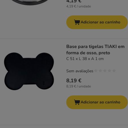
4,19 €
4,19 € / unidade
Adicionar ao carrinho
Base para tigelas TIAKI em
forma de osso, preto
C 51 x L 38 x A 1 cm
Sem avaliações
8,19 €
8,19 € / unidade
Adicionar ao carrinho