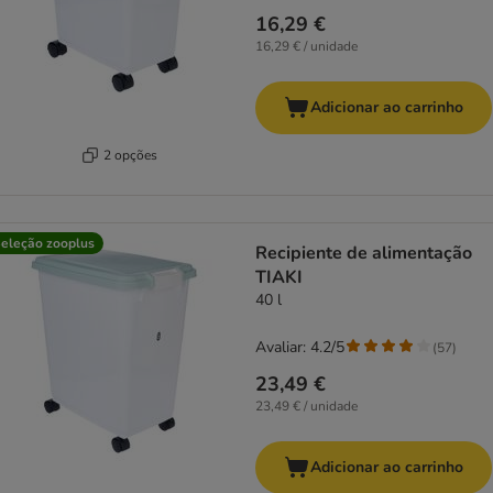
16,29 €
16,29 € / unidade
Adicionar ao carrinho
2 opções
eleção zooplus
Recipiente de alimentação
TIAKI
40 l
Avaliar: 4.2/5
(
57
)
23,49 €
23,49 € / unidade
Adicionar ao carrinho