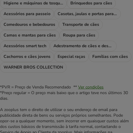
Higiene e máquinas de tosquiar
Brinquedos para cães
Acessórios para passeio
Casotas, jaulas e portas para cães
Comedouros e bebedouros
Transporte de cães
Camas e mantas para cães
Roupa para cães
Acessórios smart tech
Adestramento de cães e desporto
Cachorros e cães jovens
Especial raças
Famílias com cães
WARNER BROS COLLECTION
*PVR = Preço de Venda Recomendado **
Ver condições
*Preço regular = O preço mais baixo que o artigo teve nos últimos 30
dias.
A zooplus tem o direito de utilizar o seu endereço de email para
publicidade direta de bens ou serviços próprios semelhantes. Pode
opor-se a qualquer momento, sem incorrer em quaisquer custos além
dos custos básicos de transmissão à tarifa normal, contactando o
Serviço de Apoio ao Cliente da zooplus. Mais informações na