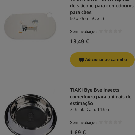
de silicone para comedouros
para cães
50 x 25 cm (C x L)
Sem avaliações
13,49 €
Adicionar ao carrinho
TIAKI Bye Bye Insects
comedouro para animais de
estimação
215 ml, Diâm. 14,5 cm
Sem avaliações
1,69 €