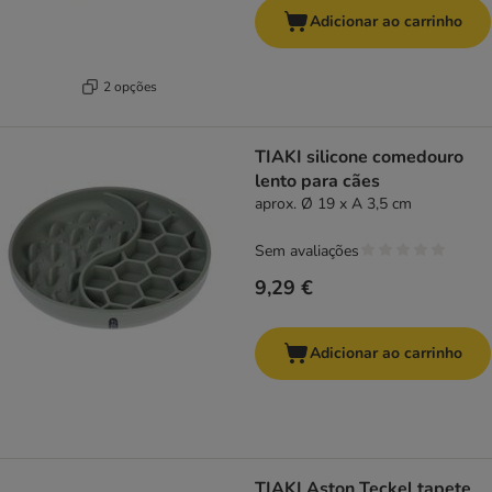
Adicionar ao carrinho
2 opções
TIAKI silicone comedouro
lento para cães
aprox. Ø 19 x A 3,5 cm
Sem avaliações
9,29 €
Adicionar ao carrinho
TIAKI Aston Teckel tapete