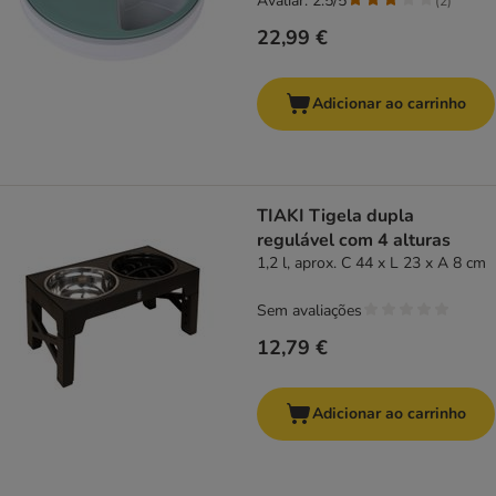
Avaliar: 2.5/5
(
2
)
22,99 €
Adicionar ao carrinho
TIAKI Tigela dupla
regulável com 4 alturas
1,2 l, aprox. C 44 x L 23 x A 8 cm
Sem avaliações
12,79 €
Adicionar ao carrinho