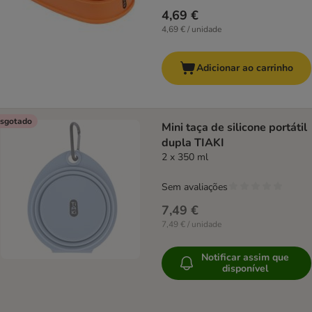
4,69 €
4,69 € / unidade
Adicionar ao carrinho
sgotado
Mini taça de silicone portátil
dupla TIAKI
2 x 350 ml
Sem avaliações
7,49 €
7,49 € / unidade
Notificar assim que
disponível