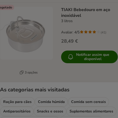
sgotado
TIAKI Bebedouro em aço
inoxidável
3 litros
Avaliar: 4/5
(
41
)
28,49 €
Notificar assim que
disponível
3 opções
As categorias mais visitadas
Ração para cães
Comida húmida
Comida sem cereais
Antiparasitários
Snacks e ossos
Suplementos alimentares