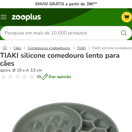
ENVIO GRÁTIS a partir de 39€**
Menu
Pesquisar
produtos
Cães
Comedouros e bebedouros
TIAKI
TIAKI silicone comedouro
TIAKI silicone comedouro lento para
cães
aprox. Ø 19 x A 3,5 cm
Dar opinião
(
0
)