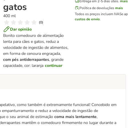
Entrega em 2-5 dias úteis.
mais
gatos
Política de devoluções
mais
Todos os preços incluem IVA
Se ap
400 ml
custos de envio
.
(
0
)
Dar opinião
Bonito comedouro de alimentação
lenta para cães e gatos, reduz a
velocidade de ingestão de alimentos,
em forma de cenoura engraçada,
com pés antiderrapantes
, grande
capacidade, cor: laranja
continuar
apelativo, como também é extremamente funcional! Concebido em
 empanturramento e reduz a velocidade de ingestão de
que o seu animal de estimação
coma mais lentamente
,
iderrapantes mantêm o comedouro firmemente no lugar durante a