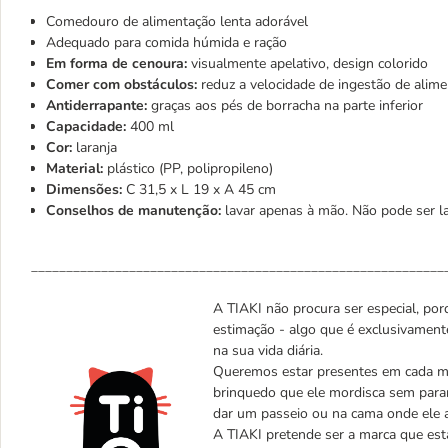
Comedouro de alimentação lenta adorável
Adequado para comida húmida e ração
Em forma de cenoura:
visualmente apelativo, design colorido
Comer com obstáculos:
reduz a velocidade de ingestão de ali
Antiderrapante:
graças aos pés de borracha na parte inferior
Capacidade:
400 ml
Cor:
laranja
Material:
plástico (PP, polipropileno)
Dimensões:
C 31,5 x L 19 x A 45 cm
Conselhos de manutenção:
lavar apenas à mão. Não pode ser la
___________________________________________________________
A TIAKI não procura ser especial, porq
estimação - algo que é exclusivament
na sua vida diária.
Queremos estar presentes em cada mo
brinquedo que ele mordisca sem parar
dar um passeio ou na cama onde ele 
A TIAKI pretende ser a marca que est