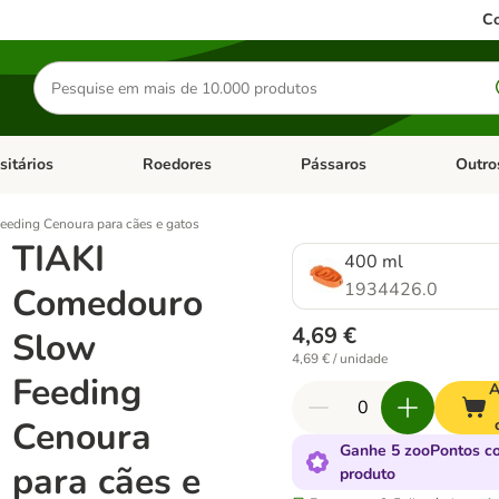
Co
Pesquisar
produtos
sitários
Roedores
Pássaros
Outro
de categoria: Dieta Vet.
Abrir menu de categoria: Antiparasitários
Abrir menu de categoria: Roed
Abrir me
eding Cenoura para cães e gatos
TIAKI
400 ml
1934426.0
Comedouro
4,69 €
Slow
4,69 € / unidade
Feeding
A
Cenoura
Ganhe 5 zooPontos c
para cães e
produto