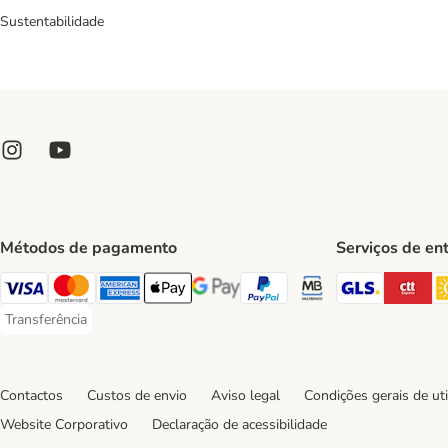
Sustentabilidade
Métodos de pagamento
Serviços de en
GLS Ship
CT
Visa Payment Method
Mastercard Payment Method
American Express Payment Method
Apple Pay Payment Method
Google Pay Payment Method
PayPal Payment Method
Multibanco Payment Met
Transferência
Transferência Payment Method
Contactos
Custos de envio
Aviso legal
Condições gerais de uti
Website Corporativo
Declaração de acessibilidade