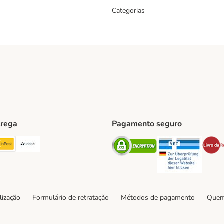
Categorias
trega
Pagamento seguro
ping Method
TExpress Shipping Method
InPost Shipping Method
Paack Shipping Method
Security
Securit
hod
lização
Formulário de retratação
Métodos de pagamento
Quem