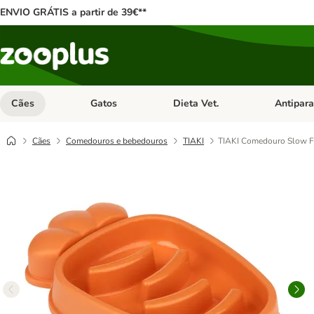
ENVIO GRÁTIS a partir de 39€**
Cães
Gatos
Dieta Vet.
Antipara
Abrir menu de categoria: Cães
Abrir menu de categoria: Gatos
Abrir menu 
Cães
Comedouros e bebedouros
TIAKI
TIAKI Comedouro Slow Fe