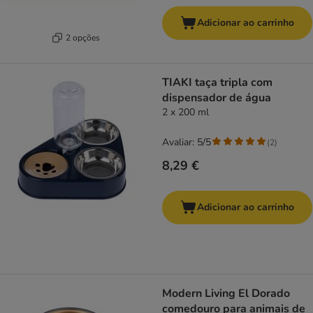
Adicionar ao carrinho
2 opções
TIAKI taça tripla com
dispensador de água
2 x 200 ml
Avaliar: 5/5
(
2
)
8,29 €
Adicionar ao carrinho
Modern Living El Dorado
comedouro para animais de