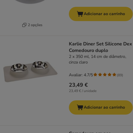
Adicionar ao carrinho
2 opções
Karlie Diner Set Silicone Dex
Comedouro duplo
2 x 350 ml, 14 cm de diâmetro,
cinza claro
Avaliar: 4.7/5
(
89
)
23,49 €
23,49 € / unidade
Adicionar ao carrinho