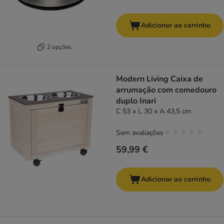
Adicionar ao carrinho
2 opções
Modern Living Caixa de
arrumação com comedouro
duplo Inari
C 53 x L 30 x A 43,5 cm
Sem avaliações
59,99 €
Adicionar ao carrinho