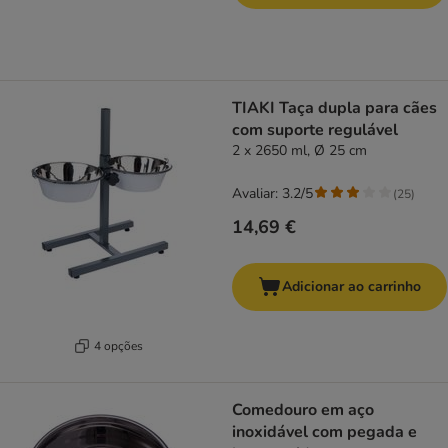
TIAKI Taça dupla para cães
com suporte regulável
2 x 2650 ml, Ø 25 cm
Avaliar: 3.2/5
(
25
)
14,69 €
Adicionar ao carrinho
4 opções
Comedouro em aço
inoxidável com pegada e