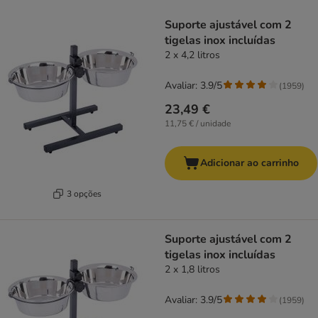
product items have been changed
Suporte ajustável com 2
tigelas inox incluídas
2 x 4,2 litros
Avaliar: 3.9/5
(
1959
)
23,49 €
11,75 € / unidade
Adicionar ao carrinho
3 opções
Suporte ajustável com 2
tigelas inox incluídas
2 x 1,8 litros
Avaliar: 3.9/5
(
1959
)