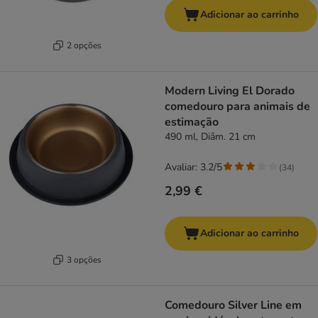
Adicionar ao carrinho
2 opções
Modern Living El Dorado
comedouro para animais de
estimação
490 ml, Diâm. 21 cm
Avaliar: 3.2/5
(
34
)
2,99 €
Adicionar ao carrinho
3 opções
Comedouro Silver Line em