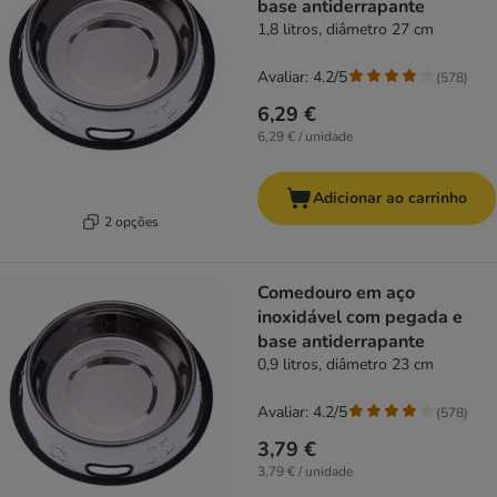
base antiderrapante
1,8 litros, diâmetro 27 cm
Avaliar: 4.2/5
(
578
)
6,29 €
6,29 € / unidade
Adicionar ao carrinho
2 opções
Comedouro em aço
inoxidável com pegada e
base antiderrapante
0,9 litros, diâmetro 23 cm
Avaliar: 4.2/5
(
578
)
3,79 €
3,79 € / unidade