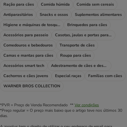
Ração para cães
Comida húmida
Comida sem cereais
Antiparasitários
Snacks e ossos
Suplementos alimentares
Higiene e máquinas de tosquiar
Brinquedos para cães
Acessórios para passeio
Casotas, jaulas e portas para cães
Comedouros e bebedouros
Transporte de cães
Camas e mantas para cães
Roupa para cães
Acessórios smart tech
Adestramento de cães e desporto
Cachorros e cães jovens
Especial raças
Famílias com cães
WARNER BROS COLLECTION
*PVR = Preço de Venda Recomendado **
Ver condições
*Preço regular = O preço mais baixo que o artigo teve nos últimos 30
dias.
A zooplus tem o direito de utilizar o seu endereço de email para