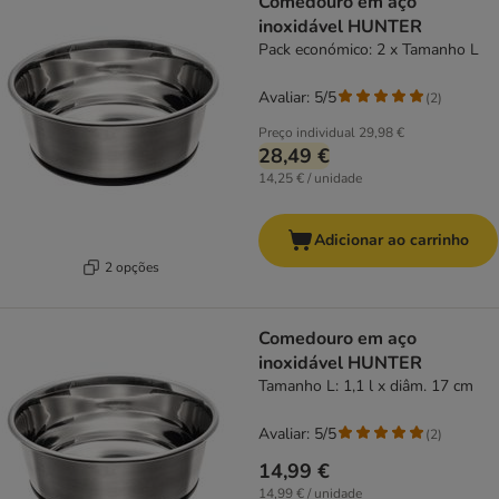
Comedouro em aço
inoxidável HUNTER
Pack económico: 2 x Tamanho L
Avaliar: 5/5
(
2
)
Preço individual
29,98 €
28,49 €
14,25 € / unidade
Adicionar ao carrinho
2 opções
Comedouro em aço
inoxidável HUNTER
Tamanho L: 1,1 l x diâm. 17 cm
Avaliar: 5/5
(
2
)
14,99 €
14,99 € / unidade