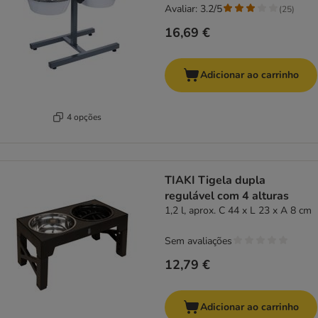
Avaliar: 3.2/5
(
25
)
16,69 €
Adicionar ao carrinho
4 opções
TIAKI Tigela dupla
regulável com 4 alturas
1,2 l, aprox. C 44 x L 23 x A 8 cm
Sem avaliações
12,79 €
Adicionar ao carrinho