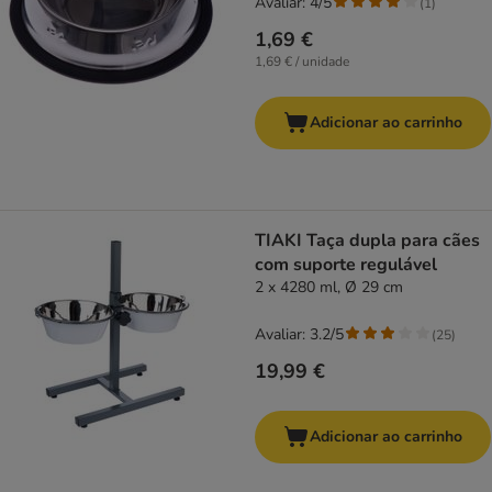
Avaliar: 4/5
(
1
)
1,69 €
1,69 € / unidade
Adicionar ao carrinho
TIAKI Taça dupla para cães
com suporte regulável
2 x 4280 ml, Ø 29 cm
Avaliar: 3.2/5
(
25
)
19,99 €
Adicionar ao carrinho