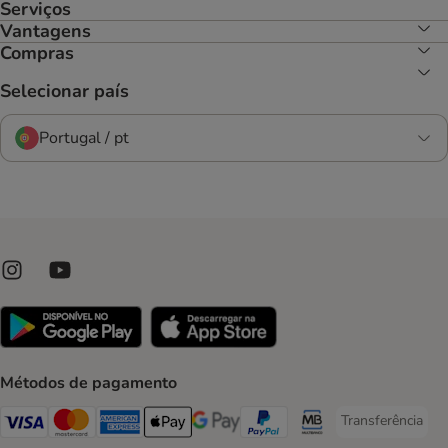
Serviços
Vantagens
Compras
Selecionar país
Portugal / pt
Métodos de pagamento
Transferência
Transferência P
Visa Payment Method
Mastercard Payment Method
American Express Payment Method
Apple Pay Payment Method
Google Pay Payment Method
PayPal Payment Method
Multibanco Payment Met