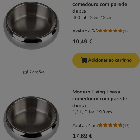
comedouro com parede
dupla
400 ml, Diâm. 13 cm
Avaliar: 4.5/5
(
13
)
10,49 €
Adicionar ao carrinho
2 opções
Modern Living Lhasa
comedouro com parede
dupla
1,2 L, Diâm. 19,3 cm
Avaliar: 4.5/5
(
13
)
17,69 €