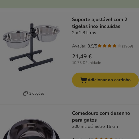
Suporte ajustável com 2
tigelas inox incluídas
2 x 2,8 litros
Avaliar: 3.9/5
(
1959
)
21,49 €
10,75 € / unidade
Adicionar ao carrinho
3 opções
Comedouro com desenho
para gatos
200 ml, diâmetro 15 cm