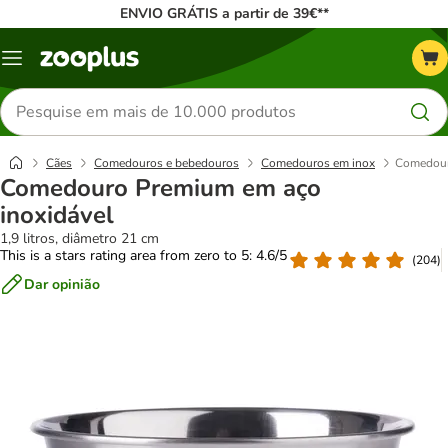
ENVIO GRÁTIS a partir de 39€**
Menu
Pesquisar
produtos
Cães
Comedouros e bebedouros
Comedouros em inox
Comedour
Comedouro Premium em aço
inoxidável
1,9 litros, diâmetro 21 cm
This is a stars rating area from zero to 5: 4.6/5
(
204
)
Dar opinião