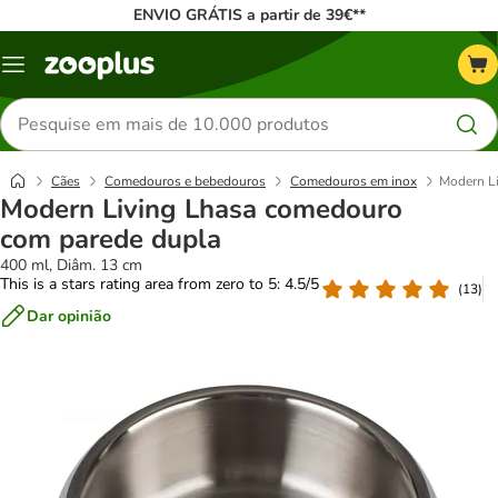
ENVIO GRÁTIS a partir de 39€**
Menu
Pesquisar
produtos
Cães
Comedouros e bebedouros
Comedouros em inox
Modern L
Modern Living Lhasa comedouro
com parede dupla
400 ml, Diâm. 13 cm
This is a stars rating area from zero to 5: 4.5/5
(
13
)
Dar opinião