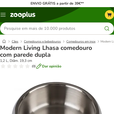
ENVIO GRÁTIS a partir de 39€**
Menu
Pesquisar
produtos
Cães
Comedouros e bebedouros
Comedouros em inox
Modern L
Modern Living Lhasa comedouro
com parede dupla
1,2 L, Diâm. 19,3 cm
Dar opinião
(
0
)