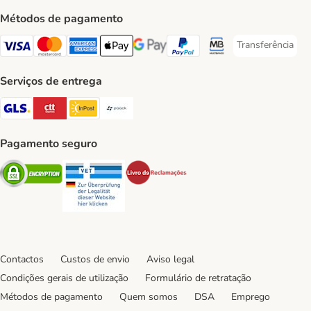
Métodos de pagamento
Transferência
Transferência P
Visa Payment Method
Mastercard Payment Method
American Express Payment Method
Apple Pay Payment Method
Google Pay Payment Method
PayPal Payment Method
Multibanco Payment Met
Serviços de entrega
GLS Shipping Method
CTTExpress Shipping Method
InPost Shipping Method
Paack Shipping Method
Pagamento seguro
Security
Security
Security
Contactos
Custos de envio
Aviso legal
Condições gerais de utilização
Formulário de retratação
Métodos de pagamento
Quem somos
DSA
Emprego