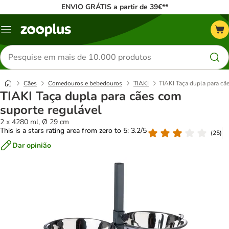
ENVIO GRÁTIS a partir de 39€**
Menu
Pesquisar
produtos
Cães
Comedouros e bebedouros
TIAKI
TIAKI Taça dupla para cã
TIAKI Taça dupla para cães com
suporte regulável
2 x 4280 ml, Ø 29 cm
This is a stars rating area from zero to 5: 3.2/5
(
25
)
Dar opinião