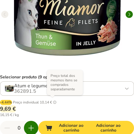
Preço total dos
Selecionar produto (9 opções)
mesmos itens se
comprados
Atum e legumes
separadamente
362891.5
-4.44%
Preço individual
10,14 €
9,69 €
16,15 € / kg
Adicionar ao
Adicionar ao
carrinho
carrinho