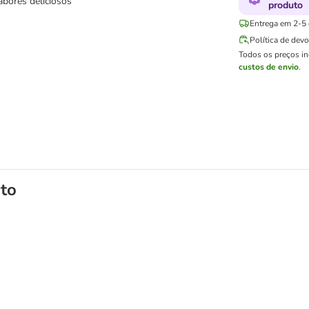
abores deliciosos
produto
Entrega em 2-5 d
Política de dev
Todos os preços i
custos de envio
.
to
para gatos