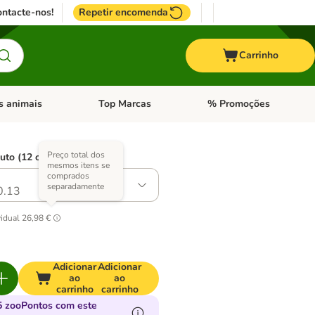
ntacte-nos!
Repetir encomenda
Carrinho
s animais
Top Marcas
% Promoções
ores
nu de categoria: Pássaros
Abrir menu de categoria: Outros animais
Abrir menu de categoria: T
Preço total dos
uto (12 opções)
mesmos itens se
comprados
separadamente
0.13
vidual
26,98 €
Adicionar
Adicionar
ao
ao
carrinho
carrinho
 zooPontos com este