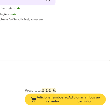
ias úteis.
mais
oluções
mais
ncluem IVA
Se aplicável, acrescem
0,00 €
Preço total
Adicionar ambos ao
Adicionar ambos ao
carrinho
carrinho