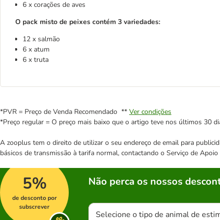
6 x corações de aves
O pack misto de peixes contém 3 variedades:
12 x salmão
6 x atum
6 x truta
*PVR = Preço de Venda Recomendado **
Ver condições
*Preço regular = O preço mais baixo que o artigo teve nos últimos 30 di
A zooplus tem o direito de utilizar o seu endereço de email para publi
básicos de transmissão à tarifa normal, contactando o Serviço de Apoi
5%
Não perca os nossos descont
de desconto por
subscrever
Selecione o tipo de animal de esti