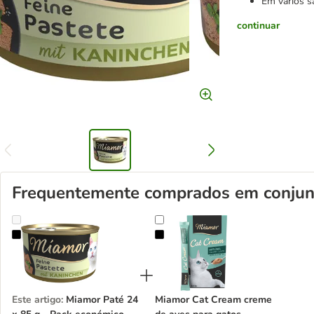
Em vários s
continuar
Frequentemente comprados em conjun
Miamor Paté 24 x 85 g - Pack económico
Miamor Cat Cream creme de aves 
Este artigo
:
Miamor Paté 24
Miamor Cat Cream creme