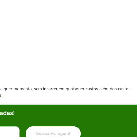
 qualquer momento, sem incorrer em quaisquer custos além dos custos
e
ades!
Subscreva agora!