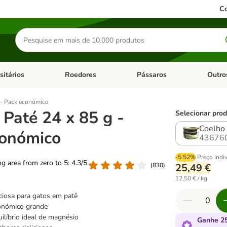
Co
Pesquisar
produtos
sitários
Roedores
Pássaros
Outro
de categoria: Dieta Vet.
Abrir menu de categoria: Antiparasitários
Abrir menu de categoria: Roed
Abrir me
 - Pack económico
Paté 24 x 85 g -
Selecionar prod
Coelho
conómico
43676
-5.52%
Preço indi
ing area from zero to 5: 4.3/5
(
830
)
25,49 €
12,50 € / kg
ciosa para gatos em patê
onómico grande
líbrio ideal de magnésio
Ganhe 25