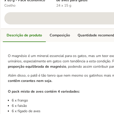
x 85 g - Pack económico
de aves para gatos
Coelho
24 x 15 g
Descrição de produto
Composição
Quantidade recomen
O magnésio é um mineral essencial para os gatos, mas um teor exc
urinários, especialmente em gatos com tendência a esta condição.
proporção equilibrada de magnésio
, podendo assim contribuir pa
Além disso, o patê é tão tenro que nem mesmo os gatinhos mais mi
contêm corantes nem soja.
O pack misto de aves contém 4 variedades:
6 x frango
6 x faisão
6 x fígado de aves