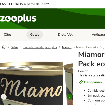
ENVIO GRÁTIS a partir de 39€**
Cães
Gatos
Dieta Vet.
Antipara
Abrir menu de categoria: Cães
Abrir menu de categoria: Gatos
Abrir menu 
Gatos
Comida húmida para gatos
Miamor
Miamor Paté 24 x 85 g
Miamor 
Pack e
Coelho
This is a stars rat
Dar opinião
Comida deli
Em pack ec
Com um equi