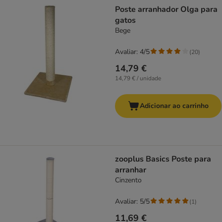
product items have been changed
Poste arranhador Olga para
gatos
Bege
Avaliar: 4/5
(
20
)
14,79 €
14,79 € / unidade
Adicionar ao carrinho
zooplus Basics Poste para
arranhar
Cinzento
Avaliar: 5/5
(
1
)
11,69 €