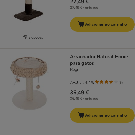
27,49 €
27,49 € / unidade
Adicionar ao carrinho
2 opções
Arranhador Natural Home I
para gatos
Bege
Avaliar: 4.4/5
(
5
)
36,49 €
36,49 € / unidade
Adicionar ao carrinho