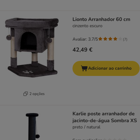
Lionto Arranhador 60 cm
cinzento escuro
Avaliar: 3.7/5
(
7
)
42,49 €
Adicionar ao carrinho
2 opções
Karlie poste arranhador de
jacinto-de-água Sombra XS
preto / natural