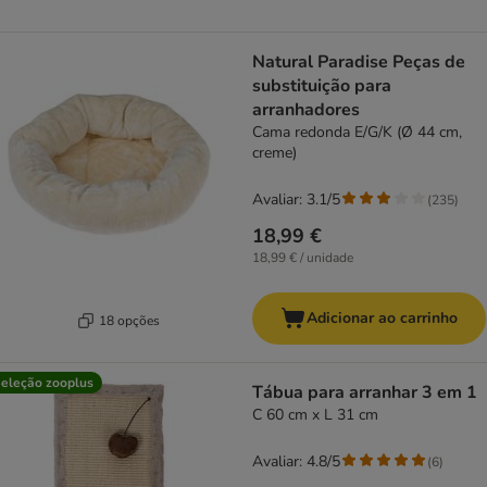
Natural Paradise Peças de
substituição para
arranhadores
Cama redonda E/G/K (Ø 44 cm,
creme)
Avaliar: 3.1/5
(
235
)
18,99 €
18,99 € / unidade
Adicionar ao carrinho
18 opções
eleção zooplus
Tábua para arranhar 3 em 1
C 60 cm x L 31 cm
Avaliar: 4.8/5
(
6
)