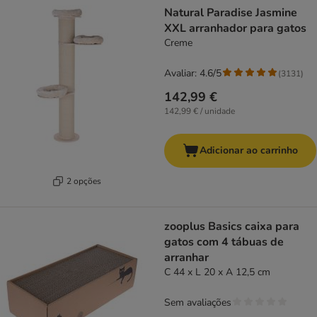
Natural Paradise Jasmine
XXL arranhador para gatos
Creme
Avaliar: 4.6/5
(
3131
)
142,99 €
142,99 € / unidade
Adicionar ao carrinho
2 opções
zooplus Basics caixa para
gatos com 4 tábuas de
arranhar
C 44 x L 20 x A 12,5 cm
Sem avaliações