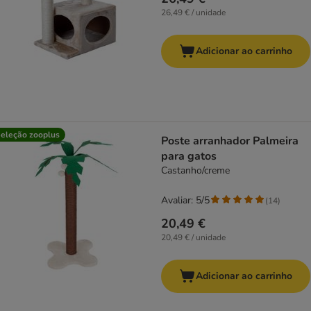
26,49 € / unidade
Adicionar ao carrinho
eleção zooplus
Poste arranhador Palmeira
para gatos
Castanho/creme
Avaliar: 5/5
(
14
)
20,49 €
20,49 € / unidade
Adicionar ao carrinho