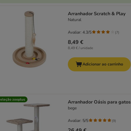
Arranhador Scratch & Play
Natural
Avaliar: 4.3/5
(
7
)
8,49 €
8,49 € / unidade
Adicionar ao carrinho
eleção zooplus
Arranhador Oásis para gatos
bege
Avaliar: 5/5
(
9
)
26,49 €