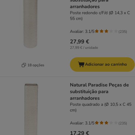
substituição para
arranhadores
Poste redondo c/F/d (Ø 14,3 x C
55 cm)
Avaliar: 3.1/5
(
235
)
27,99 €
27,99 € / unidade
Adicionar ao carrinho
18 opções
Natural Paradise Peças de
substituição para
arranhadores
Poste quadrado a (Ø 10,5 x C 45
cm)
Avaliar: 3.1/5
(
235
)
17,29 €