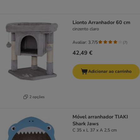
Lionto Arranhador 60 cm
cinzento claro
Avaliar: 3.7/5
(
7
)
42,49 €
Adicionar ao carrinho
2 opções
Móvel arranhador TIAKI
Shark Jaws
C 35 x L 37 x A 2,5 cm