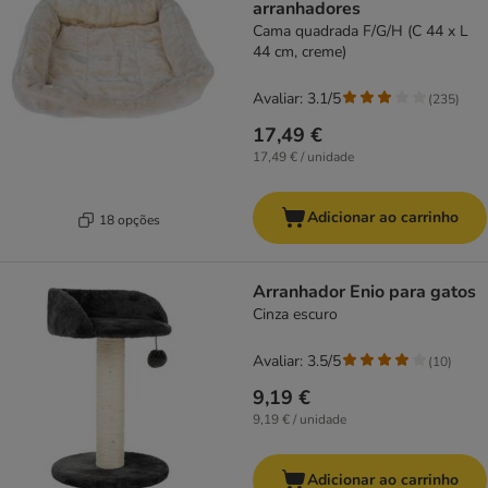
arranhadores
Cama quadrada F/G/H (C 44 x L
44 cm, creme)
Avaliar: 3.1/5
(
235
)
17,49 €
17,49 € / unidade
Adicionar ao carrinho
18 opções
Arranhador Enio para gatos
Cinza escuro
Avaliar: 3.5/5
(
10
)
9,19 €
9,19 € / unidade
Adicionar ao carrinho