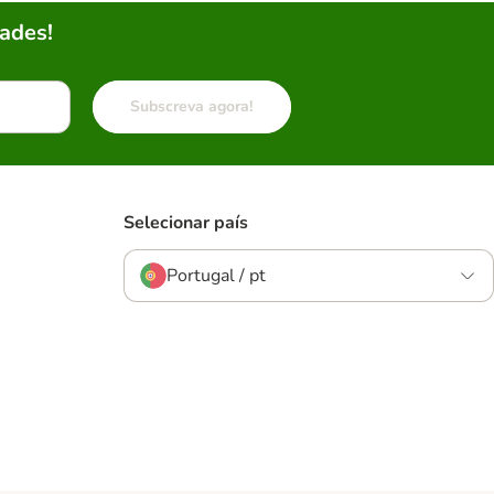
ades!
Subscreva agora!
Selecionar país
Portugal / pt