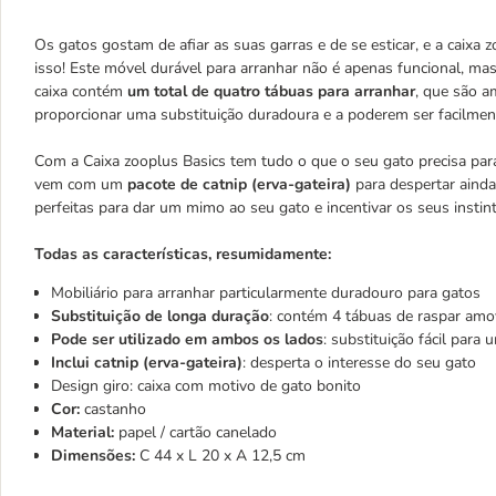
Os gatos gostam de afiar as suas garras e de se esticar, e a caixa
isso! Este móvel durável para arranhar não é apenas funcional, m
caixa contém
um total de quatro tábuas para arranhar
, que são a
proporcionar uma substituição duradoura e a poderem ser facilmen
Com a Caixa zooplus Basics tem tudo o que o seu gato precisa para
vem com um
pacote de catnip (erva-gateira)
para despertar ainda
perfeitas para dar um mimo ao seu gato e incentivar os seus instint
Todas as características, resumidamente:
Mobiliário para arranhar particularmente duradouro para gatos
Substituição de longa duração
: contém 4 tábuas de raspar amo
Pode ser utilizado em ambos os lados
: substituição fácil para
Inclui catnip (erva-gateira)
: desperta o interesse do seu gato
Design giro: caixa com motivo de gato bonito
Cor:
castanho
Material:
papel / cartão canelado
Dimensões:
C 44 x L 20 x A 12,5 cm