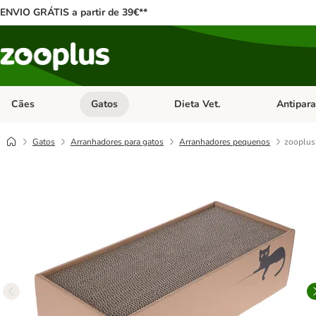
ENVIO GRÁTIS a partir de 39€**
Cães
Gatos
Dieta Vet.
Antipara
Abrir menu de categoria: Cães
Abrir menu de categoria: Gatos
Abrir menu 
Gatos
Arranhadores para gatos
Arranhadores pequenos
zooplus 