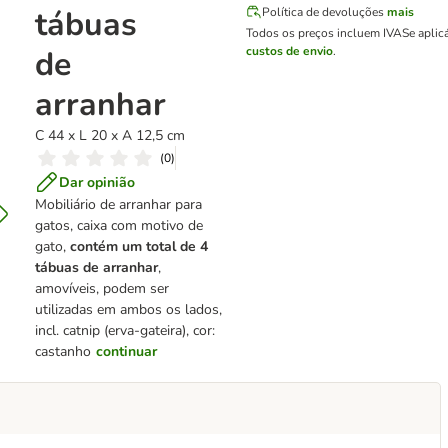
tábuas
Política de devoluções
mais
Todos os preços incluem IVA
Se aplic
de
custos de envio
.
arranhar
C 44 x L 20 x A 12,5 cm
(
0
)
Dar opinião
Mobiliário de arranhar para
gatos, caixa com motivo de
gato,
contém um total de 4
tábuas de arranhar
,
amovíveis, podem ser
utilizadas em ambos os lados,
incl. catnip (erva-gateira), cor:
castanho
continuar