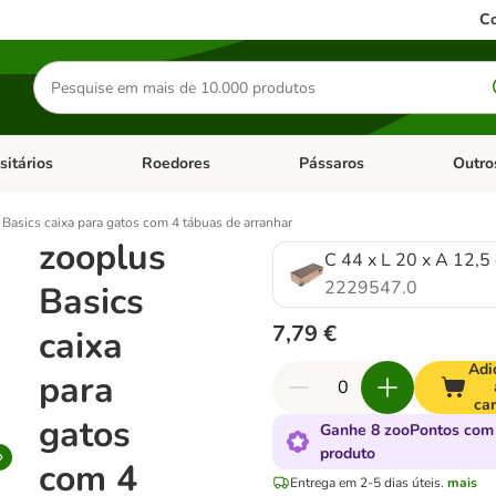
Co
Pesquisar
produtos
sitários
Roedores
Pássaros
Outro
de categoria: Dieta Vet.
Abrir menu de categoria: Antiparasitários
Abrir menu de categoria: Roed
Abrir me
Basics caixa para gatos com 4 tábuas de arranhar
zooplus
C 44 x L 20 x A 12,5
2229547.0
Basics
7,79 €
caixa
Adi
para
car
gatos
Ganhe 8 zooPontos com
produto
com 4
Entrega em 2-5 dias úteis.
mais