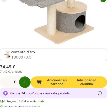
cinzento claro
1000070.0
74,49 €
74,49 € / unidade
Adicionar ao
Adicionar ao
carrinho
carrinho
Ganhe 74 zooPontos com este produto
Entrega em 2-5 dias úteis.
mais
Política de devoluções
mais