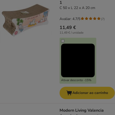
1
C 50 x L 22 x A 20 cm
Avaliar: 4.7/5
(
7
)
11,49 €
11,49 € / unidade
Ativar desconto -15%
Adicionar ao carrinho
Modern Living Valencia