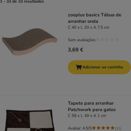
1 - 33 de 33 resultados
product items have been changed
zooplus basics Tábua de
arranhar onda
C 40 x L 20 x A 7,5 cm
Sem avaliações
3,69 €
Adicionar ao carrinho
Tapete para arranhar
Patchwork para gatos
C 58 x L 49 x A 1 cm
Avaliar: 4.5/5
(
11
)