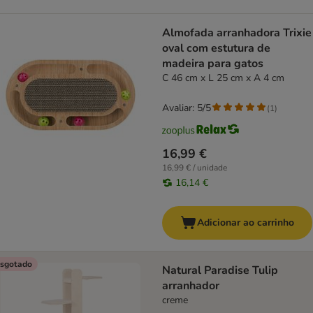
Almofada arranhadora Trixie
oval com estutura de
madeira para gatos
C 46 cm x L 25 cm x A 4 cm
Avaliar: 5/5
(
1
)
16,99 €
16,99 € / unidade
16,14 €
Adicionar ao carrinho
sgotado
Natural Paradise Tulip
arranhador
creme