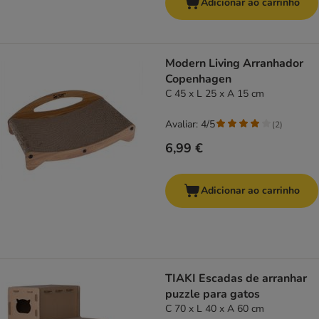
Adicionar ao carrinho
Modern Living Arranhador
Copenhagen
C 45 x L 25 x A 15 cm
Avaliar: 4/5
(
2
)
6,99 €
Adicionar ao carrinho
TIAKI Escadas de arranhar
puzzle para gatos
C 70 x L 40 x A 60 cm