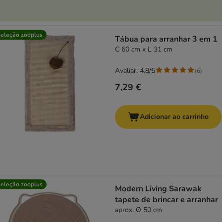
eleção zooplus
Tábua para arranhar 3 em 1
C 60 cm x L 31 cm
Avaliar: 4.8/5
(
6
)
7,29 €
Adicionar ao carrinho
eleção zooplus
Modern Living Sarawak
tapete de brincar e arranhar
aprox. Ø 50 cm