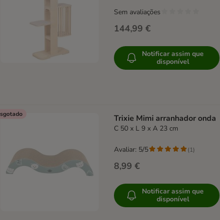
Sem avaliações
144,99 €
Notificar assim que
disponível
sgotado
Trixie Mimi arranhador onda
C 50 x L 9 x A 23 cm
Avaliar: 5/5
(
1
)
8,99 €
Notificar assim que
disponível