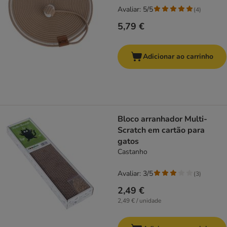
Avaliar: 5/5
(
4
)
5,79 €
Adicionar ao carrinho
Bloco arranhador Multi-
Scratch em cartão para
gatos
Castanho
Avaliar: 3/5
(
3
)
2,49 €
2,49 € / unidade