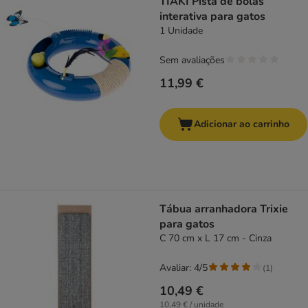
TIAKI Pista de bolas
interativa para gatos
1 Unidade
Sem avaliações
11,99 €
Adicionar ao carrinho
Tábua arranhadora Trixie
para gatos
C 70 cm x L 17 cm - Cinza
Avaliar: 4/5
(
1
)
10,49 €
10,49 € / unidade