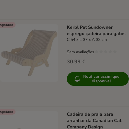
sgotado
Kerbl Pet Sundowner
espreguiçadeira para gatos
C 54 x L 37 x A 33 cm
Sem avaliações
30,99 €
Notificar assim que
disponível
sgotado
Cadeira de praia para
arranhar da Canadian Cat
Company Design