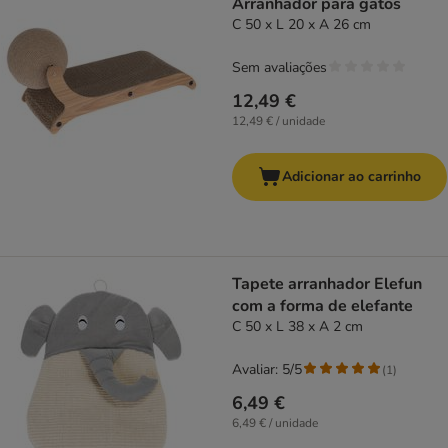
Arranhador para gatos
C 50 x L 20 x A 26 cm
Sem avaliações
12,49 €
12,49 € / unidade
Adicionar ao carrinho
Tapete arranhador Elefun
com a forma de elefante
C 50 x L 38 x A 2 cm
Avaliar: 5/5
(
1
)
6,49 €
6,49 € / unidade