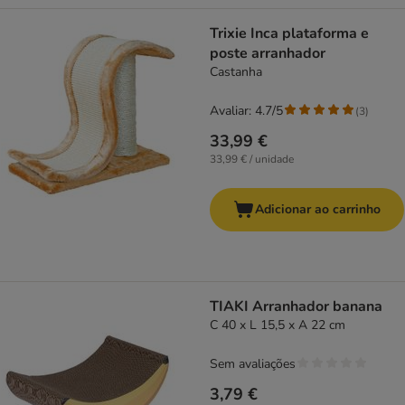
Trixie Inca plataforma e
poste arranhador
Castanha
Avaliar: 4.7/5
(
3
)
33,99 €
33,99 € / unidade
Adicionar ao carrinho
TIAKI Arranhador banana
C 40 x L 15,5 x A 22 cm
Sem avaliações
3,79 €