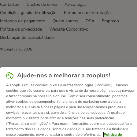
Contactos
Custos de envio
Aviso legal
Condições gerais de utilização
Formulário de retratação
Métodos de pagamento
Quem somos
DSA
Emprego
Política de privacidade
Website Corporativo
Declaração de acessibilidade
© zooplus SE
2026
Ajude-nos a melhorar a zooplus!
A zooplus utiliza cookies, pixels e outras tecnologias ("cookies"). Usamos
cookies que são essenciais para que o visitante da nossa página possa navegar
e fazer compras na nossa loja online. Com o seu consentimento, podemos
ativar cookies de desempenho, funcionais e de marketing com a vista a
melhorar a sua visita à nossa página e para lhe apresentarmos produtos e
serviços relevantes para si, além de anúncios personalizados. A qualquer
momento o visitante pode efetuar alterações nas suas preferências
("Personalizar definições"). Para mais informações sobre a entidade que faz o
tratamento dos seus dados, sobre os dados que são tratados e a finalidade
desse tratamento, deve consultar o centro de preferências.
Política de