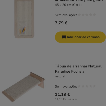
arranhador Vera para gatos
45 x 20 cm (C x L)
Sem avaliações
7,79 €
Adicionar ao carrinho
Tábua de arranhar Natural
Paradise Fuchsia
natural
Sem avaliações
11,19 €
11,19 € / unidade