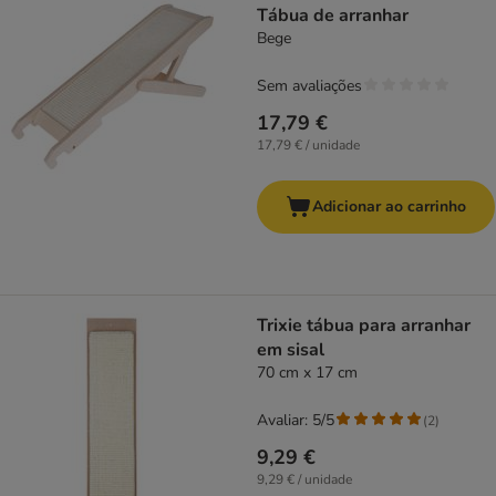
Tábua de arranhar
Bege
Sem avaliações
17,79 €
17,79 € / unidade
Adicionar ao carrinho
Trixie tábua para arranhar
em sisal
70 cm x 17 cm
Avaliar: 5/5
(
2
)
9,29 €
9,29 € / unidade