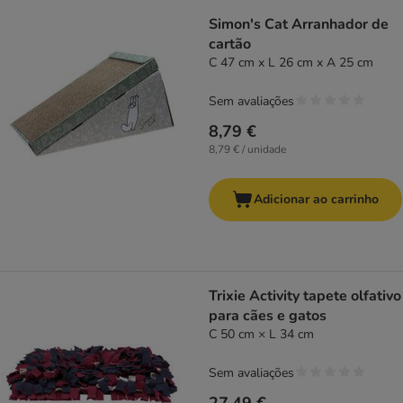
Simon's Cat Arranhador de
cartão
C 47 cm x L 26 cm x A 25 cm
Sem avaliações
8,79 €
8,79 € / unidade
Adicionar ao carrinho
Trixie Activity tapete olfativo
para cães e gatos
C 50 cm × L 34 cm
Sem avaliações