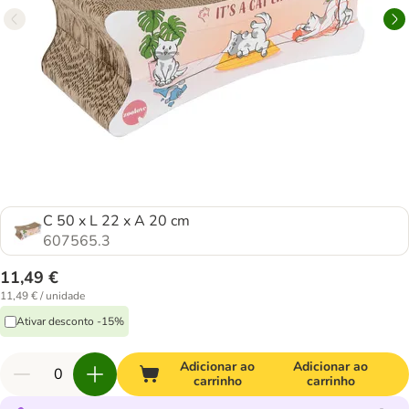
C 50 x L 22 x A 20 cm
607565.3
11,49 €
11,49 € / unidade
Ativar desconto -15%
Adicionar ao
Adicionar ao
carrinho
carrinho