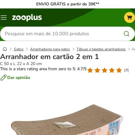
ENVIO GRÁTIS a partir de 39€**
Menu
Pesquisar
produtos
Gatos
Arranhadores para gatos
Tábuas e tapetes arranhadores
A
Arranhador em cartão 2 em 1
C 50 x L 22 x A 20 cm
This is a stars rating area from zero to 5: 4.7/5
(
7
)
Dar opinião