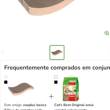
Frequentemente comprados em conjun
zooplus basics Tábua de arranhar onda
Cat's Best Original areia vegetal 
Este artigo
:
zooplus basics
Cat's Best Original areia