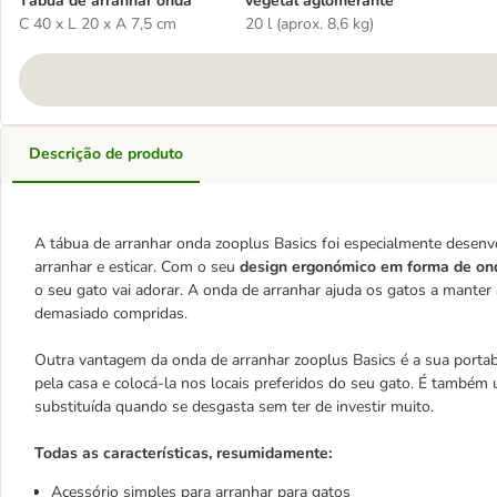
Tábua de arranhar onda
vegetal aglomerante
C 40 x L 20 x A 7,5 cm
20 l (aprox. 8,6 kg)
Descrição de produto
A tábua de arranhar onda zooplus Basics foi especialmente desenvo
arranhar e esticar. Com o seu
design ergonómico em forma de o
o seu gato vai adorar. A onda de arranhar ajuda os gatos a manter
demasiado compridas.
Outra vantagem da onda de arranhar zooplus Basics é a sua portab
pela casa e colocá-la nos locais preferidos do seu gato. É també
substituída quando se desgasta sem ter de investir muito.
Todas as características, resumidamente:
Acessório simples para arranhar para gatos