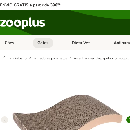
ENVIO GRÁTIS a partir de 39€**
Cães
Gatos
Dieta Vet.
Antipara
Abrir menu de categoria: Cães
Abrir menu de categoria: Gatos
Abrir menu 
Gatos
Arranhadores para gatos
Arranhadores de papelão
zooplu