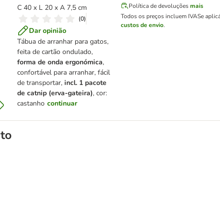
Política de devoluções
mais
C 40 x L 20 x A 7,5 cm
Todos os preços incluem IVA
Se aplic
(
0
)
custos de envio
.
Dar opinião
Tábua de arranhar para gatos,
feita de cartão ondulado,
forma de onda ergonómica
,
confortável para arranhar, fácil
de transportar,
incl. 1 pacote
de catnip (erva-gateira)
, cor:
castanho
continuar
to
aglomerante