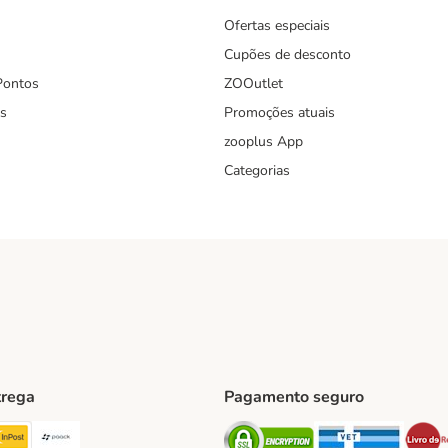
Ofertas especiais
Cupões de desconto
Pontos
ZOOutlet
s
Promoções atuais
zooplus App
Categorias
trega
Pagamento seguro
ping Method
TExpress Shipping Method
InPost Shipping Method
Paack Shipping Method
Security
Securit