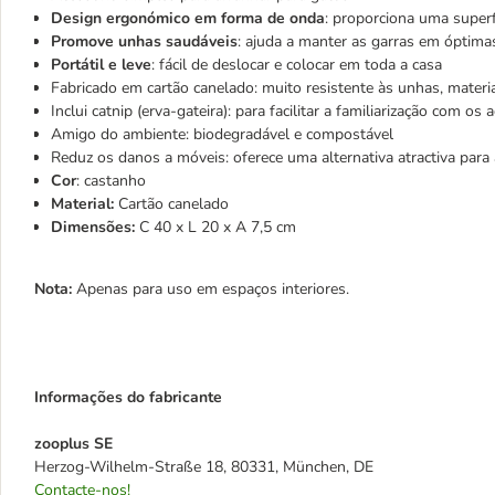
Design ergonómico em forma de onda
: proporciona uma superf
Promove unhas saudáveis
: ajuda a manter as garras em óptima
Portátil e leve
: fácil de deslocar e colocar em toda a casa
Fabricado em cartão canelado: muito resistente às unhas, materi
Inclui catnip (erva-gateira): para facilitar a familiarização com os
Amigo do ambiente: biodegradável e compostável
Reduz os danos a móveis: oferece uma alternativa atractiva para
Cor
: castanho
Material:
Cartão canelado
Dimensões:
C 40 x L 20 x A 7,5 cm
Nota:
Apenas para uso em espaços interiores.
Informações do fabricante
zooplus SE
Herzog-Wilhelm-Straße 18, 80331, München, DE
Contacte-nos!