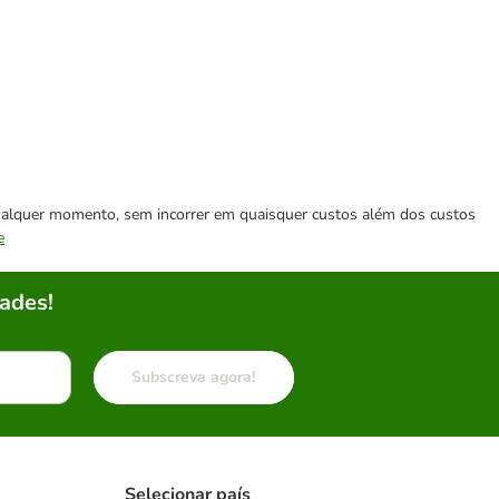
 qualquer momento, sem incorrer em quaisquer custos além dos custos
e
ades!
Subscreva agora!
Selecionar país