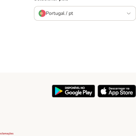
Portugal / pt
y
Security