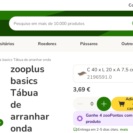
Co
Pesquisar
produtos
sitários
Roedores
Pássaros
Outro
de categoria: Dieta Vet.
Abrir menu de categoria: Antiparasitários
Abrir menu de categoria: Roed
Abrir me
s basics Tábua de arranhar onda
zooplus
C 40 x L 20 x A 7,5 
2196591.0
basics
3,69 €
Tábua
Adi
de
car
arranhar
Ganhe 4 zooPontos com
produto
onda
Entrega em 2-5 dias úteis.
mais