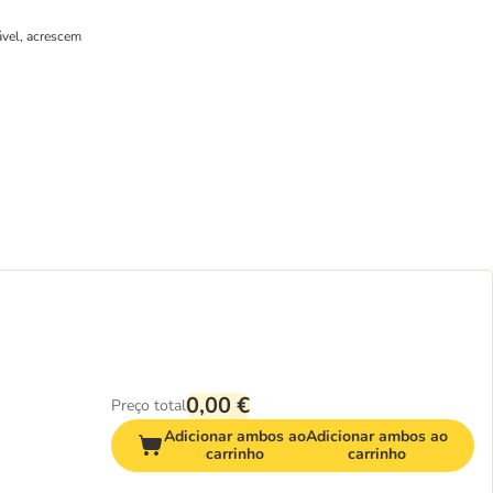
ável, acrescem
0,00 €
Preço total
Adicionar ambos ao
Adicionar ambos ao
carrinho
carrinho