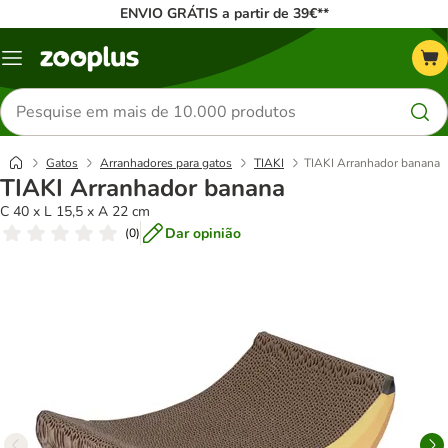
ENVIO GRÁTIS a partir de 39€**
Menu
Pesquisar
produtos
Gatos
Arranhadores para gatos
TIAKI
TIAKI Arranhador banana
TIAKI Arranhador banana
C 40 x L 15,5 x A 22 cm
Dar opinião
(
0
)