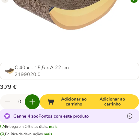
C 40 x L 15,5 x A 22 cm
2199020.0
3,79 €
Adicionar ao
Adicionar ao
carrinho
carrinho
Ganhe 4 zooPontos com este produto
Entrega em 2-5 dias úteis.
mais
Política de devoluções
mais