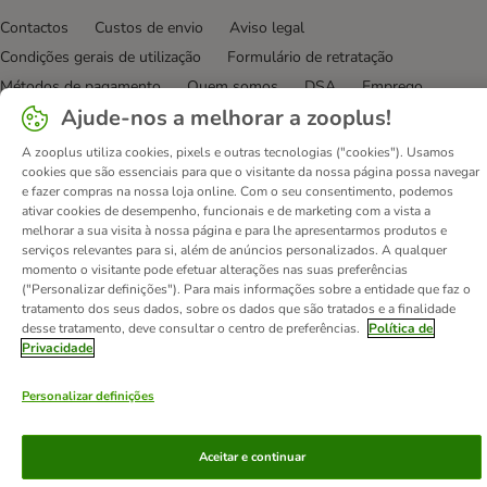
Contactos
Custos de envio
Aviso legal
Condições gerais de utilização
Formulário de retratação
Métodos de pagamento
Quem somos
DSA
Emprego
Ajude-nos a melhorar a zooplus!
Política de privacidade
Website Corporativo
Declaração de acessibilidade
A zooplus utiliza cookies, pixels e outras tecnologias ("cookies"). Usamos
cookies que são essenciais para que o visitante da nossa página possa navegar
© zooplus SE
2026
e fazer compras na nossa loja online. Com o seu consentimento, podemos
ativar cookies de desempenho, funcionais e de marketing com a vista a
melhorar a sua visita à nossa página e para lhe apresentarmos produtos e
serviços relevantes para si, além de anúncios personalizados. A qualquer
momento o visitante pode efetuar alterações nas suas preferências
("Personalizar definições"). Para mais informações sobre a entidade que faz o
tratamento dos seus dados, sobre os dados que são tratados e a finalidade
desse tratamento, deve consultar o centro de preferências.
Política de
Privacidade
Personalizar definições
Aceitar e continuar