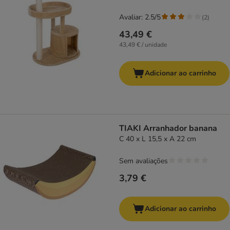
Avaliar: 2.5/5
(
2
)
43,49 €
43,49 € / unidade
Adicionar ao carrinho
TIAKI Arranhador banana
C 40 x L 15,5 x A 22 cm
Sem avaliações
3,79 €
Adicionar ao carrinho