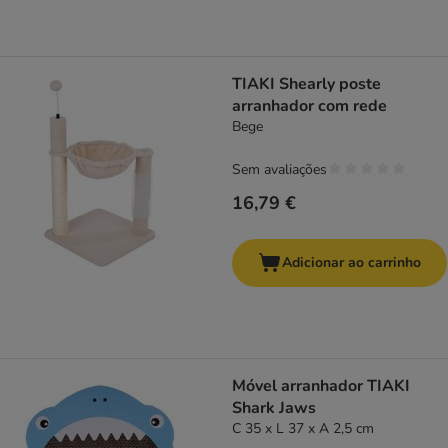
TIAKI Shearly poste
arranhador com rede
Bege
Sem avaliações
16,79 €
Adicionar ao carrinho
Móvel arranhador TIAKI
Shark Jaws
C 35 x L 37 x A 2,5 cm