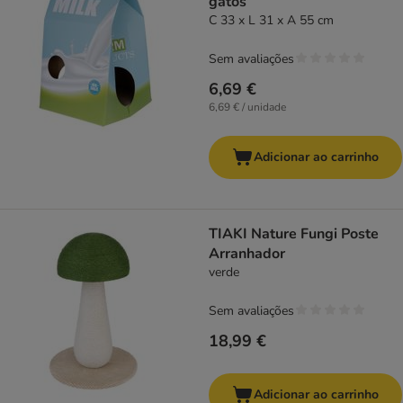
gatos
C 33 x L 31 x A 55 cm
Sem avaliações
6,69 €
6,69 € / unidade
Adicionar ao carrinho
TIAKI Nature Fungi Poste
Arranhador
verde
Sem avaliações
18,99 €
Adicionar ao carrinho