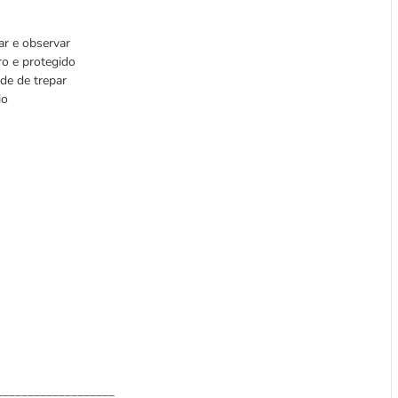
ar e observar
o e protegido
ade de trepar
io
___________________