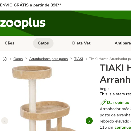
ENVIO GRÁTIS a partir de 39€**
Cães
Gatos
Dieta Vet.
Antipara
Abrir menu de categoria: Cães
Abrir menu de categoria: Gatos
Abrir menu 
Gatos
Arranhadores para gatos
TIAKI
TIAKI Haven Arranhador pa
TIAKI 
Arranh
bege
This is a stars ra
Dar opinião
Arranhador médio
poste de arranha
rebordo elevado e
116 cm
continua