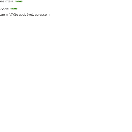
as úteis.
mais
luções
mais
cluem IVA
Se aplicável, acrescem