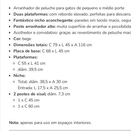
Arranhador de peluche para gatos de pequeno e médio porte
Duas plataformas:
com rebordo elevado, perfeitas para descans
Fantástico nicho aconchegante:
paredes em tecido macio, segur
Poste arranhador alto:
muita superfície de arranhar e possibilid
Acolhedor e convidativo: graças ao revestimento de peluche mac
Cor:
bege
Dimensões totais:
C 79 x L 45 x A 116 cm
Placa de base:
C 68 x L 45 cm
Plataformas:
C 55 x L 41 cm
diâm. 39,5 cm
Nicho:
Total: diâm. 38,5 x A 30 cm
Entrada: L 17,5 x A 25,5 cm
2 postes de sisal:
diâm. 7,3 cm
1 x C 45 cm
1 x C 60 cm
Nota:
apenas para uso em espaços interiores.
___________________________________________________________