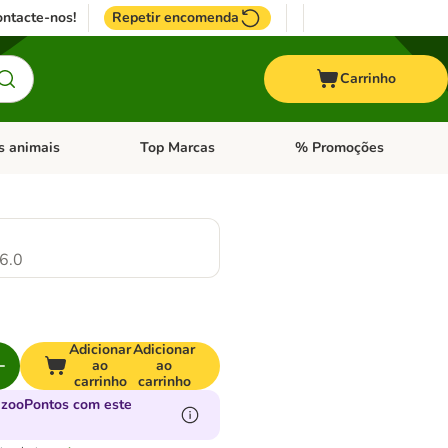
ntacte-nos!
Repetir encomenda
Carrinho
s animais
Top Marcas
% Promoções
ores
nu de categoria: Pássaros
Abrir menu de categoria: Outros animais
Abrir menu de categoria: T
6.0
Adicionar
Adicionar
ao
ao
carrinho
carrinho
 zooPontos com este