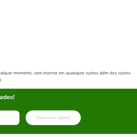
 qualquer momento, sem incorrer em quaisquer custos além dos custos
e
ades!
Subscreva agora!