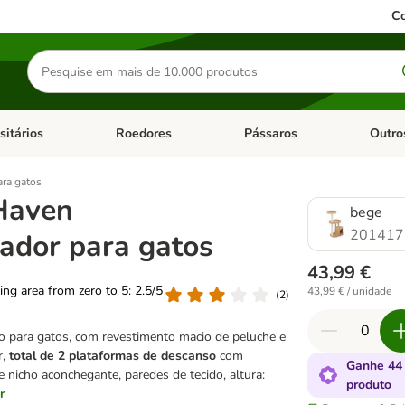
Co
Pesquisar
produtos
sitários
Roedores
Pássaros
Outro
de categoria: Dieta Vet.
Abrir menu de categoria: Antiparasitários
Abrir menu de categoria: Roed
Abrir me
ra gatos
Haven
bege
201417
ador para gatos
43,99 €
ting area from zero to 5: 2.5/5
43,99 € / unidade
(
2
)
 para gatos, com revestimento macio de peluche e
r,
total de 2 plataformas de descanso
com
Ganhe 44
 nicho aconchegante, paredes de tecido, altura:
produto
r