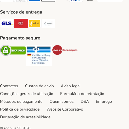
Visa Payment Method
Mastercard Payment Method
American Express Payment Method
Apple Pay Payment Method
Google Pay Payment Method
PayPal Payment Method
Multibanco Payment Met
Serviços de entrega
GLS Shipping Method
CTTExpress Shipping Method
InPost Shipping Method
Paack Shipping Method
Pagamento seguro
Security
Security
Security
Contactos
Custos de envio
Aviso legal
Condições gerais de utilização
Formulário de retratação
Métodos de pagamento
Quem somos
DSA
Emprego
Política de privacidade
Website Corporativo
Declaração de acessibilidade
© zooplus SE
2026