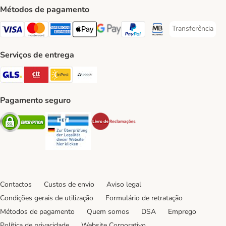
Métodos de pagamento
Transferência
Transferência P
Visa Payment Method
Mastercard Payment Method
American Express Payment Method
Apple Pay Payment Method
Google Pay Payment Method
PayPal Payment Method
Multibanco Payment Met
Serviços de entrega
GLS Shipping Method
CTTExpress Shipping Method
InPost Shipping Method
Paack Shipping Method
Pagamento seguro
Security
Security
Security
Contactos
Custos de envio
Aviso legal
Condições gerais de utilização
Formulário de retratação
Métodos de pagamento
Quem somos
DSA
Emprego
Política de privacidade
Website Corporativo