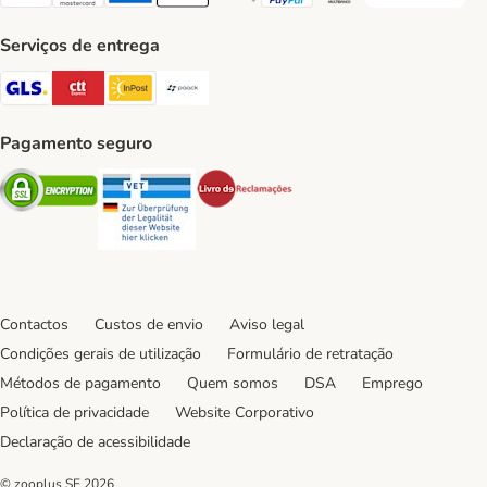
Visa Payment Method
Mastercard Payment Method
American Express Payment Method
Apple Pay Payment Method
Google Pay Payment Method
PayPal Payment Method
Multibanco Payment Met
Serviços de entrega
GLS Shipping Method
CTTExpress Shipping Method
InPost Shipping Method
Paack Shipping Method
Pagamento seguro
Security
Security
Security
Contactos
Custos de envio
Aviso legal
Condições gerais de utilização
Formulário de retratação
Métodos de pagamento
Quem somos
DSA
Emprego
Política de privacidade
Website Corporativo
Declaração de acessibilidade
© zooplus SE
2026