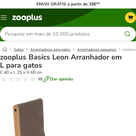
ENVIO GRÁTIS a partir de 39€**
Menu
Pesquisar
produtos
Gatos
Arranhadores para gatos
Arranhadores pequenos
zooplus
zooplus Basics Leon Arranhador em
L para gatos
C 40 x L 25 x A 60 cm
Dar opinião
(
0
)