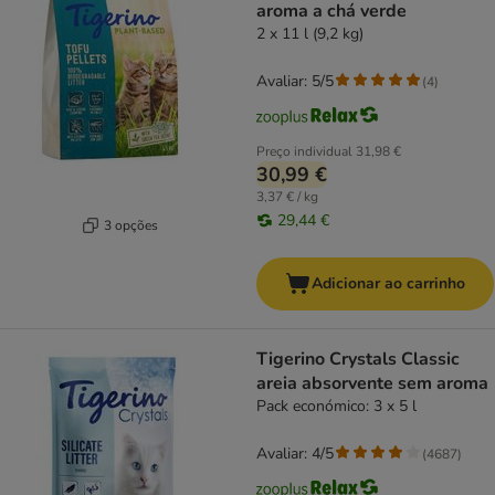
aroma a chá verde
2 x 11 l (9,2 kg)
Avaliar: 5/5
(
4
)
Preço individual
31,98 €
30,99 €
3,37 € / kg
29,44 €
3 opções
Adicionar ao carrinho
Tigerino Crystals Classic
areia absorvente sem aroma
Pack económico: 3 x 5 l
Avaliar: 4/5
(
4687
)