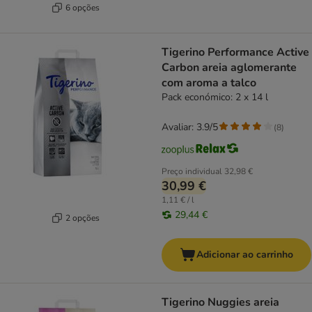
6 opções
Tigerino Performance Active
Carbon areia aglomerante
com aroma a talco
Pack económico: 2 x 14 l
Avaliar: 3.9/5
(
8
)
Preço individual
32,98 €
30,99 €
1,11 € / l
29,44 €
2 opções
Adicionar ao carrinho
Tigerino Nuggies areia