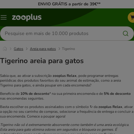
ENVIO GRÁTIS a partir de 39€**
Menu
Pesquisar
produtos
Gatos
Areia para gatos
Tigerino
Tigerino areia para gatos
Sabia que, ao ativar a subscrição
zooplus Relax
, pode programar entregas
periódicas dos produtos favoritos do seu animal de estimação, como a areia
Tigerino para gatos, e ainda poupar em cada encomenda?
Beneficie de
10% de desconto
* na sua primeira encomenda e de
5% de desconto
nas encomendas seguintes.
Basta escolher os produtos assinalados com o símbolo ↻ da
zooplus Relax
, ativar
a opção no seu carrinho de compras, selecionar a frequência de entrega e concluir a
sua encomenda. Comece a poupar agora!
Tigerino não só é extremamente absorvente como também é uma areia ecológica.
Esta areia para gato elimina odores em segundos e bloqueia os germes. É