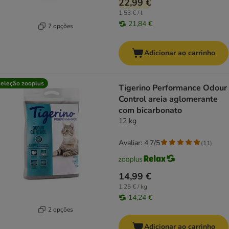
22,99 €
1,53 € / l
21,84 €
7 opções
Adicionar ao carrinho
eleção zooplus
Tigerino Performance Odour
Control areia aglomerante
com bicarbonato
12 kg
Avaliar: 4.7/5
(
11
)
14,99 €
1,25 € / kg
14,24 €
2 opções
Adicionar ao carrinho