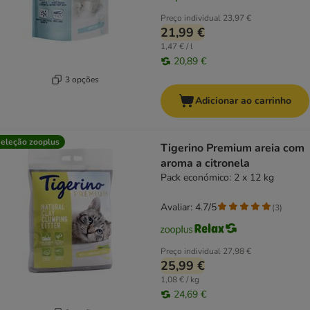
Preço individual
23,97 €
21,99 €
1,47 € / l
20,89 €
3 opções
Adicionar ao carrinho
eleção zooplus
Tigerino Premium areia com
aroma a citronela
Pack económico: 2 x 12 kg
Avaliar: 4.7/5
(
3
)
Preço individual
27,98 €
25,99 €
1,08 € / kg
24,69 €