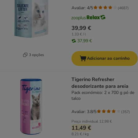
Avaliar: 4/5
(
4687
)
39,99 €
1,33 € / l
37,99 €
3 opções
Adicionar ao carrinho
Tigerino Refresher
desodorizante para areia
Pack económico: 2 x 700 g pó de
talco
Avaliar: 3.8/5
(
357
)
Preço individual
12,98 €
11,49 €
8,21 € / kg