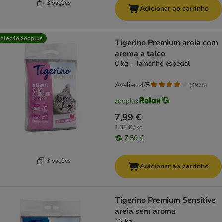
3 opções
Adicionar ao carrinho
eleção zooplus
Tigerino Premium areia com
aroma a talco
6 kg - Tamanho especial
Avaliar: 4/5
(
4975
)
7,99 €
1,33 € / kg
7,59 €
3 opções
Adicionar ao carrinho
Tigerino Premium Sensitive
areia sem aroma
12 kg