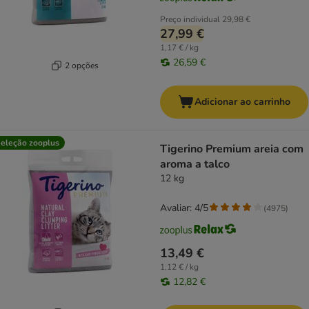
Preço individual
29,98 €
27,99 €
1,17 € / kg
26,59 €
2 opções
Adicionar ao carrinho
eleção zooplus
Tigerino Premium areia com
aroma a talco
12 kg
Avaliar: 4/5
(
4975
)
13,49 €
1,12 € / kg
12,82 €