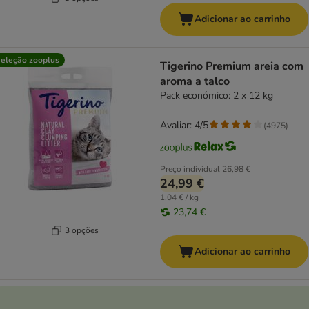
Adicionar ao carrinho
eleção zooplus
Tigerino Premium areia com
aroma a talco
Pack económico: 2 x 12 kg
Avaliar: 4/5
(
4975
)
Preço individual
26,98 €
24,99 €
1,04 € / kg
23,74 €
3 opções
Adicionar ao carrinho