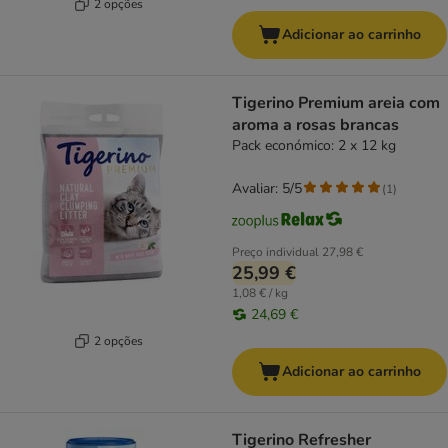
2 opções
Adicionar ao carrinho
Tigerino Premium areia com
aroma a rosas brancas
Pack económico: 2 x 12 kg
Avaliar: 5/5
(
1
)
Preço individual
27,98 €
25,99 €
1,08 € / kg
24,69 €
2 opções
Adicionar ao carrinho
Tigerino Refresher