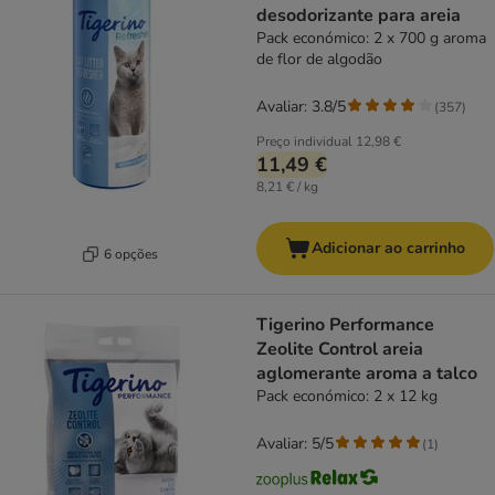
desodorizante para areia
Pack económico: 2 x 700 g aroma
de flor de algodão
Avaliar: 3.8/5
(
357
)
Preço individual
12,98 €
11,49 €
8,21 € / kg
Adicionar ao carrinho
6 opções
Tigerino Performance
Zeolite Control areia
aglomerante aroma a talco
Pack económico: 2 x 12 kg
Avaliar: 5/5
(
1
)