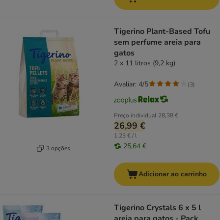
Tigerino Plant-Based Tofu
sem perfume areia para
gatos
2 x 11 litros (9,2 kg)
Avaliar: 4/5
(
3
)
Preço individual
28,38 €
26,99 €
1,23 € / l
25,64 €
3 opções
Adicionar ao carrinho
Tigerino Crystals 6 x 5 l
areia para gatos - Pack