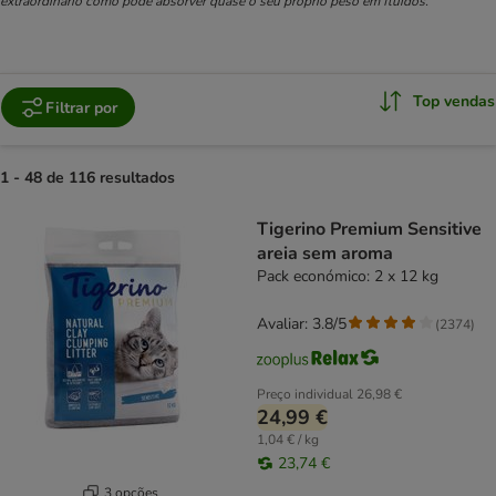
extraordinário como pode absorver quase o seu próprio peso em fluidos.
Top vendas
Filtrar por
1 - 48 de 116 resultados
product items have been changed
Tigerino Premium Sensitive
areia sem aroma
Pack económico: 2 x 12 kg
Avaliar: 3.8/5
(
2374
)
Preço individual
26,98 €
24,99 €
1,04 € / kg
23,74 €
3 opções