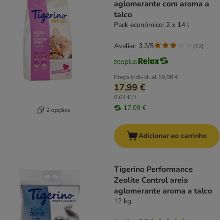
aglomerante com aroma a
talco
Pack económico: 2 x 14 l
Avaliar: 3.3/5
(
12
)
Preço individual
19,98 €
17,99 €
0,64 € / l
17,09 €
2 opções
Adicionar ao carrinho
Tigerino Performance
Zeolite Control areia
aglomerante aroma a talco
12 kg