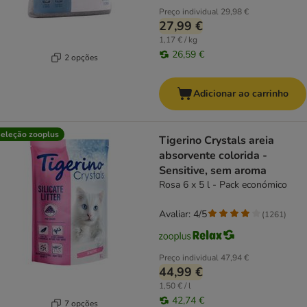
Preço individual
29,98 €
27,99 €
1,17 € / kg
26,59 €
2 opções
Adicionar ao carrinho
eleção zooplus
Tigerino Crystals areia
absorvente colorida -
Sensitive, sem aroma
Rosa 6 x 5 l - Pack económico
Avaliar: 4/5
(
1261
)
Preço individual
47,94 €
44,99 €
1,50 € / l
42,74 €
7 opções