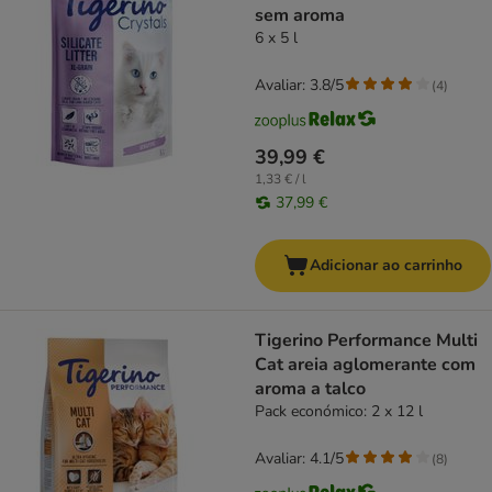
sem aroma
6 x 5 l
Avaliar: 3.8/5
(
4
)
39,99 €
1,33 € / l
37,99 €
Adicionar ao carrinho
Tigerino Performance Multi
Cat areia aglomerante com
aroma a talco
Pack económico: 2 x 12 l
Avaliar: 4.1/5
(
8
)