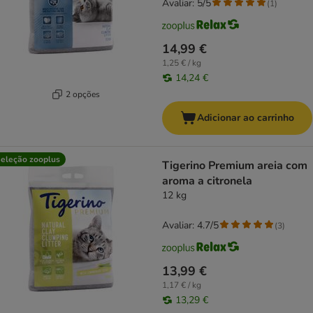
Avaliar: 5/5
(
1
)
14,99 €
1,25 € / kg
14,24 €
2 opções
Adicionar ao carrinho
eleção zooplus
Tigerino Premium areia com
aroma a citronela
12 kg
Avaliar: 4.7/5
(
3
)
13,99 €
1,17 € / kg
13,29 €