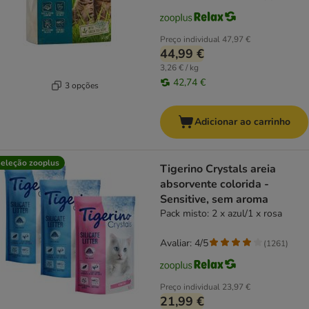
Preço individual
47,97 €
44,99 €
3,26 € / kg
42,74 €
3 opções
Adicionar ao carrinho
eleção zooplus
Tigerino Crystals areia
absorvente colorida -
Sensitive, sem aroma
Pack misto: 2 x azul/1 x rosa
Avaliar: 4/5
(
1261
)
Preço individual
23,97 €
21,99 €