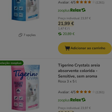
Avaliar: 4/5
(
1261
)
Preço individual
23,97 €
21,99 €
1,47 € / l
20,89 €
7 opções
Adicionar ao carrinho
eleção zooplus
Tigerino Crystals areia
absorvente colorida -
Sensitive, sem aroma
Rosa 3 x 5 l
Avaliar: 4/5
(
1261
)
Preço individual
23,97 €