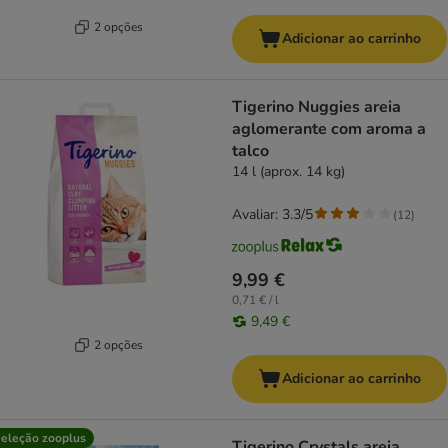
2 opções
Adicionar ao carrinho
Tigerino Nuggies areia
aglomerante com aroma a
talco
14 l (aprox. 14 kg)
Avaliar: 3.3/5
(
12
)
9,99 €
0,71 € / l
9,49 €
2 opções
Adicionar ao carrinho
eleção zooplus
Tigerino Crystals areia