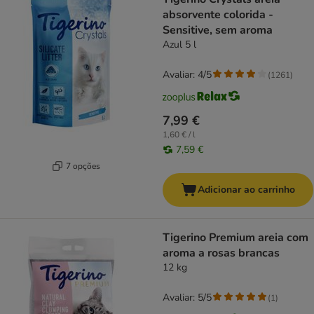
absorvente colorida -
Sensitive, sem aroma
Azul 5 l
Avaliar: 4/5
(
1261
)
7,99 €
1,60 € / l
7,59 €
7 opções
Adicionar ao carrinho
Tigerino Premium areia com
aroma a rosas brancas
12 kg
Avaliar: 5/5
(
1
)