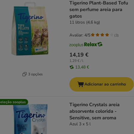
Tigerino Plant-Based Tofu
sem perfume areia para
gatos
11 litros (4,6 kg)
Avaliar: 4/5
(
3
)
14,19 €
1,29 € / l
13,48 €
3 opções
Adicionar ao carrinho
eleção zooplus
Tigerino Crystals areia
absorvente colorida -
Sensitive, sem aroma
Azul 3 x 5 l