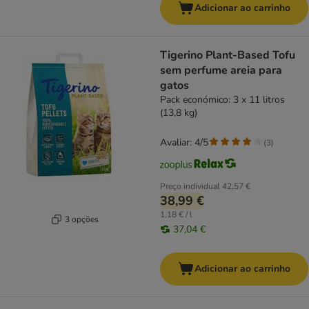
Adicionar ao carrinho
Tigerino Plant-Based Tofu
sem perfume areia para
gatos
Pack económico: 3 x 11 litros
(13,8 kg)
Avaliar: 4/5
(
3
)
Preço individual
42,57 €
38,99 €
1,18 € / l
3 opções
37,04 €
Adicionar ao carrinho