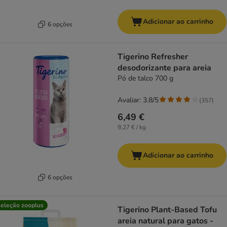
Adicionar ao carrinho
6 opções
Tigerino Refresher
desodorizante para areia
Pó de talco 700 g
Avaliar: 3.8/5
(
357
)
6,49 €
9,27 € / kg
Adicionar ao carrinho
6 opções
eleção zooplus
Tigerino Plant-Based Tofu
areia natural para gatos -