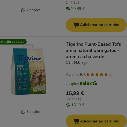
1,47 € / l
20,89 €
7 opções
Adicionar ao carrinho
eleção zooplus
Tigerino Plant-Based Tofu
areia natural para gatos -
aroma a chá verde
11 l (4,6 kg)
Avaliar: 5/5
(
4
)
15,99 €
3,48 € / kg
15,19 €
3 opções
Adicionar ao carrinho