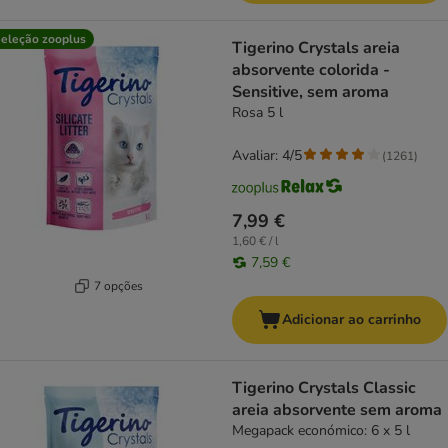
eleção zooplus
Tigerino Crystals areia
absorvente colorida -
Sensitive, sem aroma
Rosa 5 l
Avaliar: 4/5
(
1261
)
7,99 €
1,60 € / l
7,59 €
7 opções
Adicionar ao carrinho
Tigerino Crystals Classic
areia absorvente sem aroma
Megapack económico: 6 x 5 l