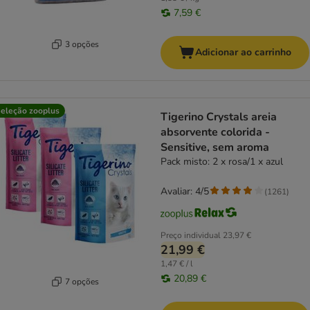
7,59 €
3 opções
Adicionar ao carrinho
eleção zooplus
Tigerino Crystals areia
absorvente colorida -
Sensitive, sem aroma
Pack misto: 2 x rosa/1 x azul
Avaliar: 4/5
(
1261
)
Preço individual
23,97 €
21,99 €
1,47 € / l
20,89 €
7 opções