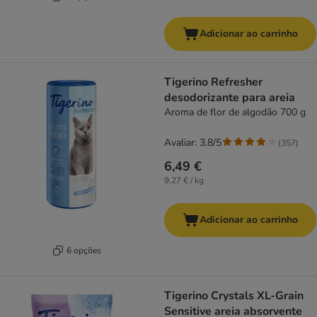
Adicionar ao carrinho
Tigerino Refresher
desodorizante para areia
Aroma de flor de algodão 700 g
Avaliar: 3.8/5
(
357
)
6,49 €
9,27 € / kg
Adicionar ao carrinho
6 opções
Tigerino Crystals XL-Grain
Sensitive areia absorvente