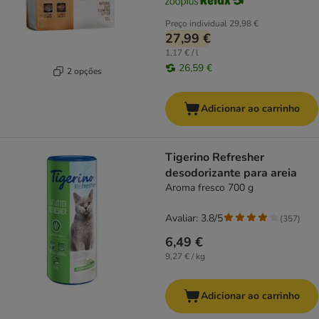
Preço individual
29,98 €
27,99 €
1,17 € / l
26,59 €
2 opções
Adicionar ao carrinho
Tigerino Refresher
desodorizante para areia
Aroma fresco 700 g
Avaliar: 3.8/5
(
357
)
6,49 €
9,27 € / kg
Adicionar ao carrinho