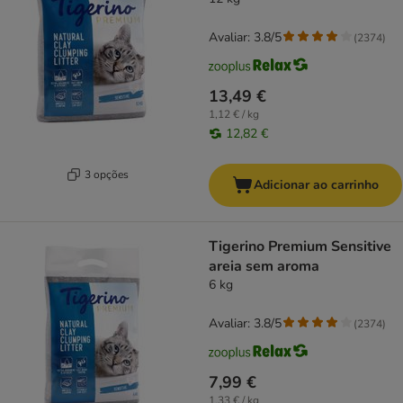
Avaliar: 3.8/5
(
2374
)
13,49 €
1,12 € / kg
12,82 €
3 opções
Adicionar ao carrinho
Tigerino Premium Sensitive
areia sem aroma
6 kg
Avaliar: 3.8/5
(
2374
)
7,99 €
1,33 € / kg