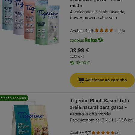
misto
4 variedades: classic, lavanda,
flower power e aloe vera
Avaliar: 4.2/5
(
13
)
39,99 €
1,33 € / l
37,99 €
Adicionar ao carrinho
eleção zooplus
Tigerino Plant-Based Tofu
areia natural para gatos -
aroma a chá verde
Pack económico: 3 x 11 l (13,8 kg)
Avaliar: 5/5
(
4
)