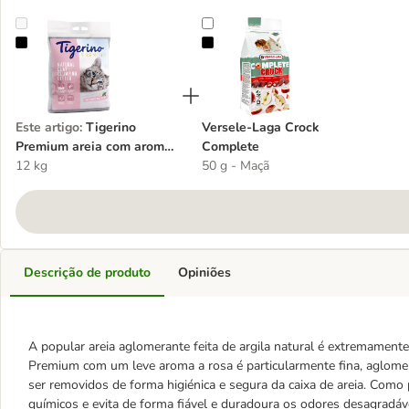
Tigerino Premium areia com aroma a rosas brancas
Versele-Laga Crock Complete
Este artigo
:
Tigerino
Versele-Laga Crock
Premium areia com aroma
Complete
a rosas brancas
12 kg
50 g - Maçã
Descrição de produto
Opiniões
A popular areia aglomerante feita de argila natural é extremament
Premium com um leve aroma a rosa é particularmente fina, aglom
ser removidos de forma higiénica e segura da caixa de areia. Como
químicos e evita de forma fiável e duradoura os odores desagradáve