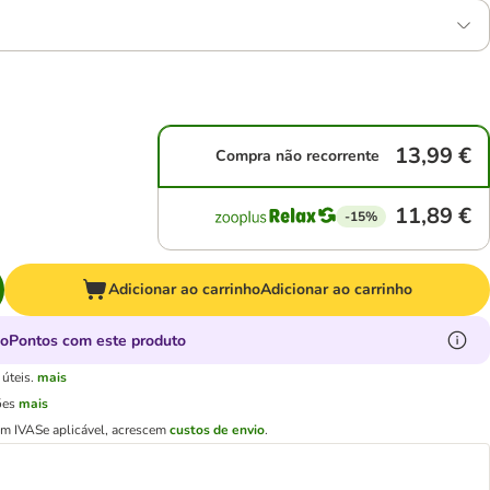
13,99 €
Compra não recorrente
11,89 €
-15%
Adicionar ao carrinho
Adicionar ao carrinho
oPontos com este produto
úteis.
mais
ões
mais
em IVA
Se aplicável, acrescem
custos de envio
.