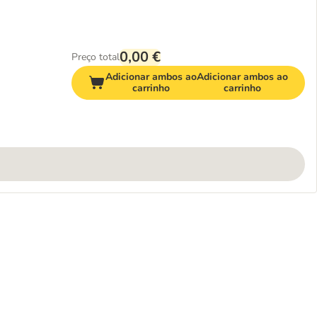
0,00 €
Preço total
Adicionar ambos ao
Adicionar ambos ao
carrinho
carrinho