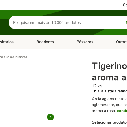
Co
Pesquisar
produtos
sitários
Roedores
Pássaros
Outro
de categoria: Dieta Vet.
Abrir menu de categoria: Antiparasitários
Abrir menu de categoria: Roed
Abrir me
ma a rosas brancas
Tigerin
aroma a
12 kg
This is a stars ratin
Areia aglomerante e
aglomerante, que ab
aroma a rosa.
conti
Selecionar produto