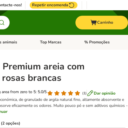
ntacte-nos!
Repetir encomenda
Carrinho
s animais
Top Marcas
% Promoções
ores
nu de categoria: Pássaros
Abrir menu de categoria: Outros animais
Abrir menu de categoria: T
o Premium areia com
 rosas brancas
g area from zero to 5: 5.0/5
Dar opinião
(
1
)
conómica, de granulado de argila natural fino, altamente absorvente e
sorve eficazmente os odores. Muito pouco pó e sem aditivos químicos -
nuar
 (2 opções)