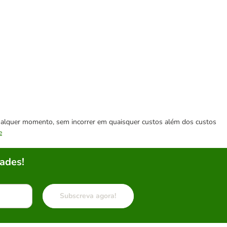
 qualquer momento, sem incorrer em quaisquer custos além dos custos
e
ades!
Subscreva agora!