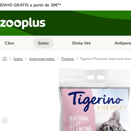
ENVIO GRÁTIS a partir de 39€**
Cães
Gatos
Dieta Vet.
Antipara
Abrir menu de categoria: Cães
Abrir menu de categoria: Gatos
Abrir menu 
Gatos
Areia para gatos
Tigerino
Tigerino Premium areia com aro