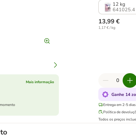
12 kg
641025.4
13,99 €
1,17 € / kg
Mais informação
Ganhe 14 zo
er momento
Entrega em 2-5 dias 
Política de devoluç
Todos os preços inclu
to