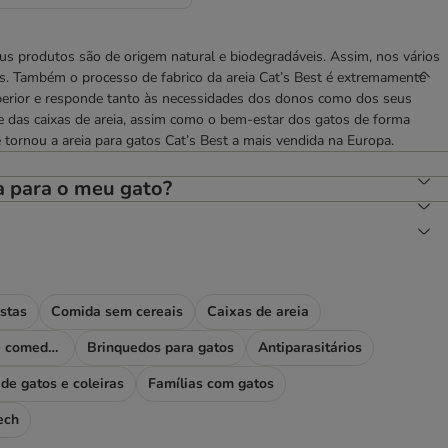
s produtos são de origem natural e biodegradáveis. Assim, nos vários
is. Também o processo de fabrico da areia Cat’s Best é extremamente
uperior e responde tanto às necessidades dos donos como dos seus
ne das caixas de areia, assim como o bem-estar dos gatos de forma
tornou a areia para gatos Cat’s Best a mais vendida na Europa.
a para o meu gato?
stas
Comida sem cereais
Caixas de areia
Fontes, bebedouros e comedouros
Brinquedos para gatos
Antiparasitários
de gatos e coleiras
Famílias com gatos
ech