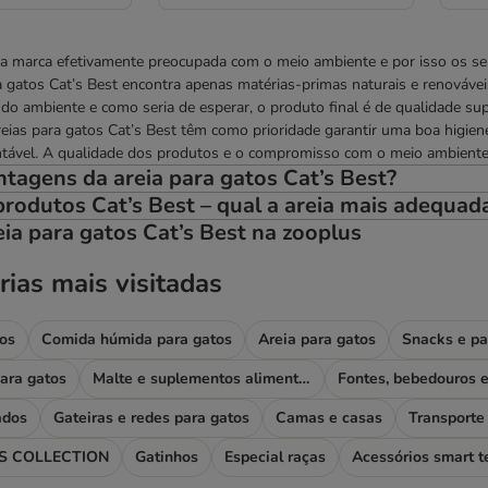
a marca efetivamente preocupada com o meio ambiente e por isso os seu
ra gatos Cat’s Best encontra apenas matérias-primas naturais e renováve
o ambiente e como seria de esperar, o produto final é de qualidade s
reias para gatos Cat’s Best têm como prioridade garantir uma boa higie
tável. A qualidade dos produtos e o compromisso com o meio ambiente 
ntagens da areia para gatos Cat’s Best?
rodutos Cat’s Best – qual a areia mais adequad
eia para gatos Cat’s Best na zooplus
rias mais visitadas
os
Comida húmida para gatos
Areia para gatos
Snacks e pa
ara gatos
Malte e suplementos alimentares
ados
Gateiras e redes para gatos
Camas e casas
Transporte 
 COLLECTION
Gatinhos
Especial raças
Acessórios smart t