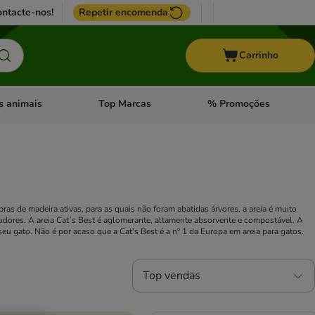
ntacte-nos!
Repetir encomenda
Carrinho
s animais
Top Marcas
% Promoções
ores
nu de categoria: Pássaros
Abrir menu de categoria: Outros animais
Abrir menu de categoria: T
ras de madeira ativas, para as quais não foram abatidas árvores, a areia é muito
dores. A areia Cat´s Best é aglomerante, altamente absorvente e compostável. A
eu gato. Não é por acaso que a Cat's Best é a nº 1 da Europa em areia para gatos.
Top vendas