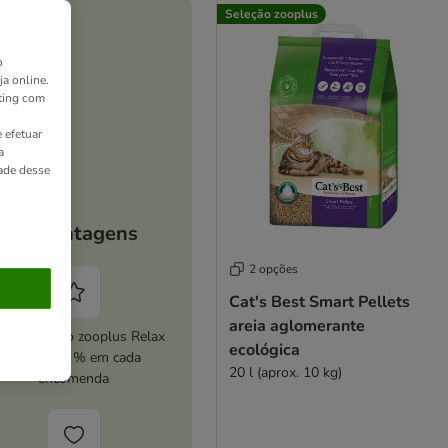
Seleção zooplus
o
ja online.
ting com
 efetuar
a
dade desse
As vantagens
2 opções
Cat's Best Smart Pellets
areia aglomerante
ive o serviço zooplus Relax
ecológica
e poupe 5 % em cada
20 l (aprox. 10 kg)
encomenda