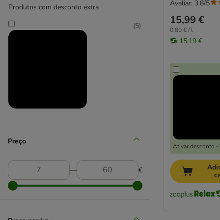
Sanicat
Avaliar: 3.8/5
Produtos com desconto extra
Sepicat
15,99 €
Super Benek
(
5
)
0,80 € / l
Tidy Cats
15,19 €
Tigerino
Vitakraft
World's Best
Caixas de areia fechadas
Caixas de areia abertas
Produtos em promoção
Pás e tapetes
(
3
)
Controlo de odores
Preço
Ativar desconto 
Caixotes para dejetos
Adi
―
€
c
Seleção zooplus