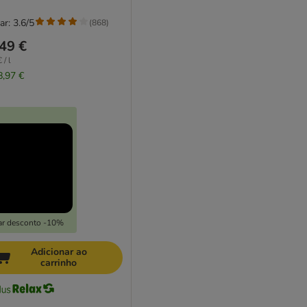
ar: 3.6/5
(
868
)
49 €
 / l
8,97 €
ar desconto -10%
Adicionar ao
carrinho