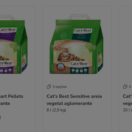
3 opções
3
art Pellets
Cat's Best Sensitive areia
Cat'
rante
vegetal aglomerante
veg
8 l (2,9 kg)
20 l 
)