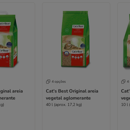
4 opções
4
ginal areia
Cat's Best Original areia
Cat'
merante
vegetal aglomerante
veg
kg)
40 l (aprox. 17,2 kg)
10 l 