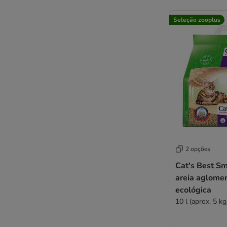
Seleção zooplus
2 opções
Cat's Best Sm
areia aglome
ecológica
10 l (aprox. 5 kg