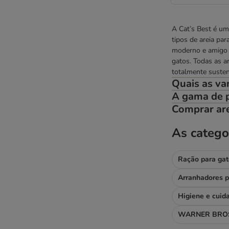
A Cat’s Best é um
tipos de areia pa
moderno e amigo d
gatos. Todas as a
totalmente susten
Quais as va
A gama de p
Comprar ar
As catego
Ração para gat
Arranhadores p
Higiene e cuid
WARNER BROS