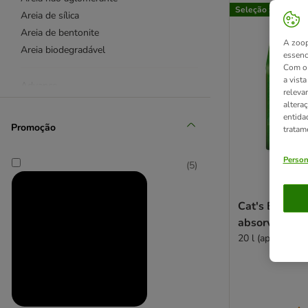
Seleção zooplus
Areia de sílica
Areia de bentonite
A zoop
Areia biodegradável
essenc
Com o 
a vist
Advance
releva
Almo Nature
altera
entida
Biokat's
Promoção
tratam
Cat's Best
Catsan
Person
(
5
)
Intersand Classic
Croci
Cat's Best Un
Ever Clean®
absorventes 
Golden Grey
20 l (aprox. 11 k
Greenwoods
Nullodor
ODOURLOCK
Professional Classic