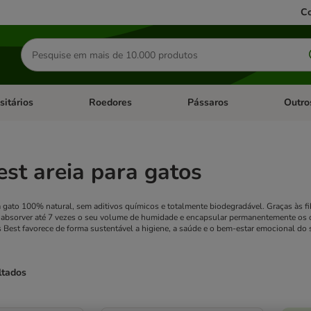
Co
Pesquisar
produtos
sitários
Roedores
Pássaros
Outro
de categoria: Dieta Vet.
Abrir menu de categoria: Antiparasitários
Abrir menu de categoria: Roed
Abrir me
est areia para gatos
a gato 100% natural, sem aditivos químicos e totalmente biodegradável. Graças às fib
 absorver até 7 vezes o seu volume de humidade e encapsular permanentemente os o
s Best favorece de forma sustentável a higiene, a saúde e o bem-estar emocional do s
ltados
ve been changed