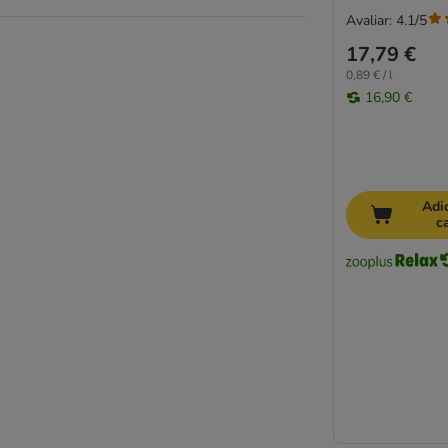
Avaliar: 4.1/5
17,79 €
0,89 € / l
16,90 €
Adi
c