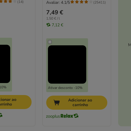
(
14
)
Avaliar: 4.1/5
(
25411
)
7,49 €
1,50 € / l
7,12 €
M
-10%
Ativar desconto -10%
cionar ao
Adicionar ao
arrinho
carrinho