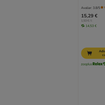
Avaliar: 3.8/5
15,29 €
1,53 € / l
14,53 €
Adi
c