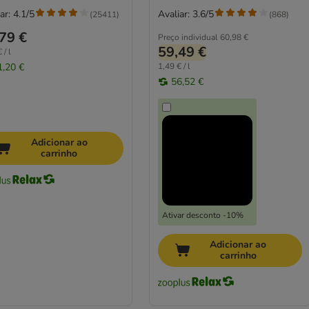
ar: 4.1/5
Avaliar: 3.6/5
(
25411
)
(
868
)
79 €
Preço individual
60,98 €
59,49 €
 / l
1,20 €
1,49 € / l
56,52 €
Adicionar ao
carrinho
Ativar desconto -10%
Adicionar ao
carrinho