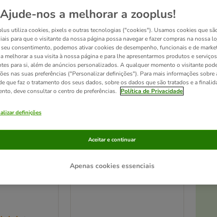
Ajude-nos a melhorar a zooplus!
lus utiliza cookies, pixels e outras tecnologias ("cookies"). Usamos cookies que sã
iais para que o visitante da nossa página possa navegar e fazer compras na nossa lo
seu consentimento, podemos ativar cookies de desempenho, funcionais e de marke
a a melhorar a sua visita à nossa página e para lhe apresentarmos produtos e serviços
ntes para si, além de anúncios personalizados. A qualquer momento o visitante pode
ções nas suas preferências ("Personalizar definições"). Para mais informações sobre 
de que faz o tratamento dos seus dados, sobre os dados que são tratados e a finali
ento, deve consultar o centro de preferências.
Política de Privacidade
alizar definições
4 opções
Aceitar e continuar
iversal pellets
Cat's Best Original areia
ecológicos
vegetal aglomerante
At
Apenas cookies essenciais
g)
5 l (aprox. 2,1 kg)