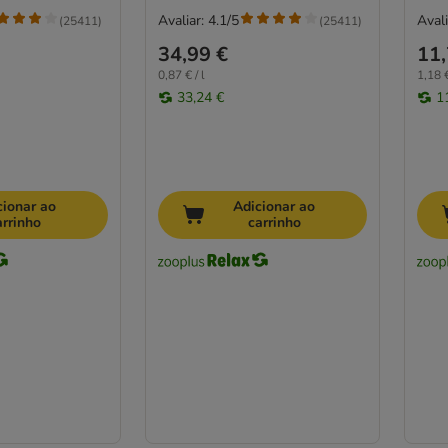
Avaliar: 4.1/5
Avali
(
25411
)
(
25411
)
34,99 €
11,
0,87 € / l
1,18 €
33,24 €
1
cionar ao
Adicionar ao
arrinho
carrinho