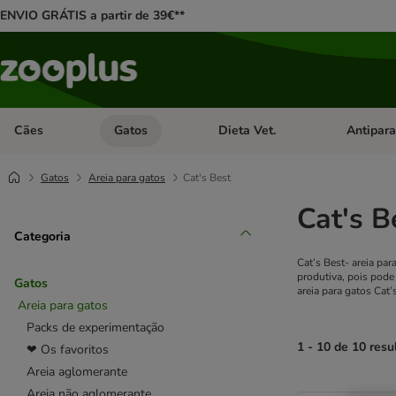
ENVIO GRÁTIS a partir de 39€**
Cães
Gatos
Dieta Vet.
Antipara
Abrir menu de categoria: Cães
Abrir menu de categoria: Gatos
Abrir menu 
Gatos
Areia para gatos
Cat's Best
Cat's B
Categoria
Cat’s Best- areia par
produtiva, pois pode
Gatos
areia para gatos Cat’
Areia para gatos
Packs de experimentação
1 - 10 de 10 resu
❤ Os favoritos
Areia aglomerante
product items ha
Areia não aglomerante