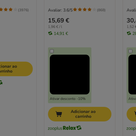
Avaliar: 3.6/5
Avali
(
3976
)
(
868
)
15,69 €
30,
1,96 € / l
1,52 €
14,91 €
2
cionar ao
arrinho
Ativar desconto -10%
Ativ
Adicionar ao
carrinho