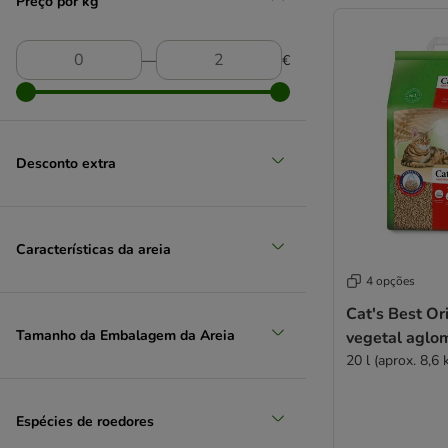
Preço por kg
―
€
Desconto extra
Características da areia
4 opções
Cat's Best Ori
Tamanho da Embalagem da Areia
vegetal aglo
20 l (aprox. 8,6 
Espécies de roedores