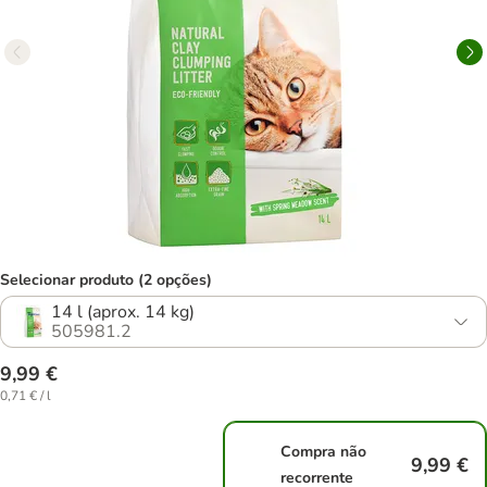
Selecionar produto (2 opções)
14 l (aprox. 14 kg)
505981.2
9,99 €
0,71 € / l
Compra não
9,99 €
recorrente