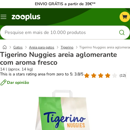
ENVIO GRÁTIS a partir de 39€**
Menu
Pesquisar
produtos
Gatos
Areia para gatos
Tigerino
Tigerino Nuggies areia aglomer
Tigerino Nuggies areia aglomerante
com aroma fresco
14 l (aprox. 14 kg)
This is a stars rating area from zero to 5: 3.8/5
(
12
)
Dar opinião