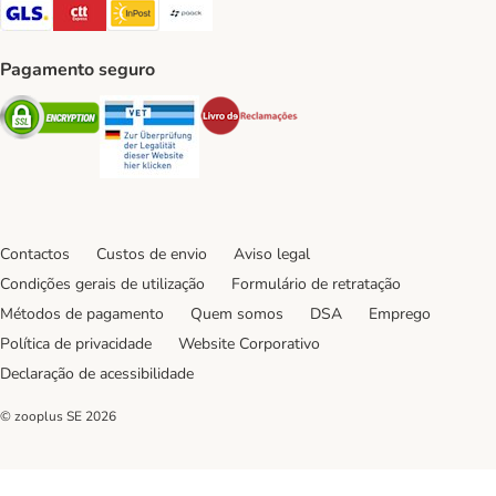
GLS Shipping Method
CTTExpress Shipping Method
InPost Shipping Method
Paack Shipping Method
Pagamento seguro
Security
Security
Security
Contactos
Custos de envio
Aviso legal
Condições gerais de utilização
Formulário de retratação
Métodos de pagamento
Quem somos
DSA
Emprego
Política de privacidade
Website Corporativo
Declaração de acessibilidade
© zooplus SE
2026