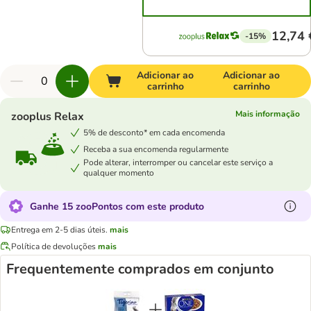
12,74 
-15%
Adicionar ao
Adicionar ao
carrinho
carrinho
Mais informação
zooplus Relax
5% de desconto* em cada encomenda
Receba a sua encomenda regularmente
Pode alterar, interromper ou cancelar este serviço a
qualquer momento
Ganhe 15 zooPontos com este produto
Entrega em 2-5 dias úteis.
mais
Política de devoluções
mais
Frequentemente comprados em conjunto