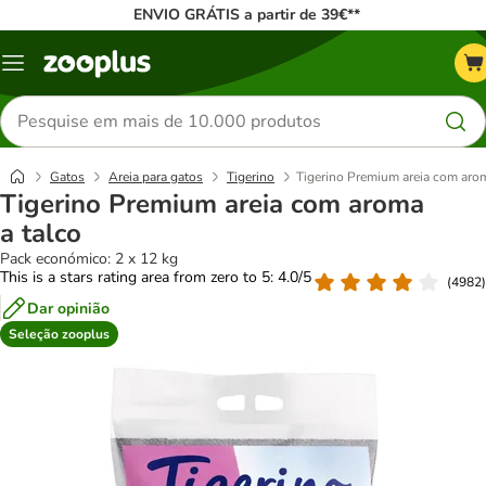
ENVIO GRÁTIS a partir de 39€**
Menu
Pesquisar
produtos
Gatos
Areia para gatos
Tigerino
Tigerino Premium areia com arom
Tigerino Premium areia com aroma
a talco
Pack económico: 2 x 12 kg
This is a stars rating area from zero to 5: 4.0/5
(
4982
)
Dar opinião
Seleção zooplus