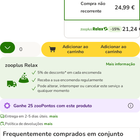
Compra não
24,99 €
recorrente
21,24 
-15%
Adicionar ao
Adicionar ao
carrinho
carrinho
Mais informação
zooplus Relax
5% de desconto* em cada encomenda
Receba a sua encomenda regularmente
Pode alterar, interromper ou cancelar este serviço a
qualquer momento
Ganhe 25 zooPontos com este produto
Entrega em 2-5 dias úteis.
mais
Política de devoluções
mais
Frequentemente comprados em conjunto