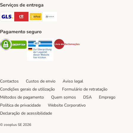
Serviços de entrega
GLS Shipping Method
CTTExpress Shipping Method
InPost Shipping Method
Paack Shipping Method
Pagamento seguro
Security
Security
Security
Contactos
Custos de envio
Aviso legal
Condições gerais de utilização
Formulário de retratação
Métodos de pagamento
Quem somos
DSA
Emprego
Política de privacidade
Website Corporativo
Declaração de acessibilidade
© zooplus SE
2026