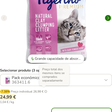
Grande capacidade de absorção e neutralização de odores.
Preço total dos
Selecionar produto (3 opções)
mesmos itens se
comprados
Pack económico: 2 x 12 kg
separadamente
363411.6
-7.38%
Preço individual
26,98 €
24,99 €
1,04 € / kg