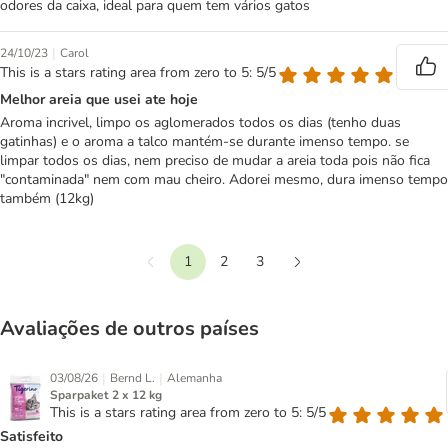
odores da caixa, ideal para quem tem vários gatos
|
24/10/23
Carol
This is a stars rating area from zero to 5: 5/5
Melhor areia que usei ate hoje
Aroma incrivel, limpo os aglomerados todos os dias (tenho duas
gatinhas) e o aroma a talco mantém-se durante imenso tempo. se
limpar todos os dias, nem preciso de mudar a areia toda pois não fica
"contaminada" nem com mau cheiro. Adorei mesmo, dura imenso tempo
também (12kg)
1
2
3
Anterior
Seguinte
Avaliações de outros países
|
|
03/08/26
Bernd L.
Alemanha
Sparpaket 2 x 12 kg
This is a stars rating area from zero to 5: 5/5
Satisfeito