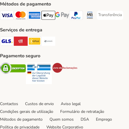
Métodos de pagamento
Transferência
Transferência P
Visa Payment Method
Mastercard Payment Method
American Express Payment Method
Apple Pay Payment Method
Google Pay Payment Method
PayPal Payment Method
Multibanco Payment Met
Serviços de entrega
GLS Shipping Method
CTTExpress Shipping Method
InPost Shipping Method
Paack Shipping Method
Pagamento seguro
Security
Security
Security
Contactos
Custos de envio
Aviso legal
Condições gerais de utilização
Formulário de retratação
Métodos de pagamento
Quem somos
DSA
Emprego
Política de privacidade
Website Corporativo