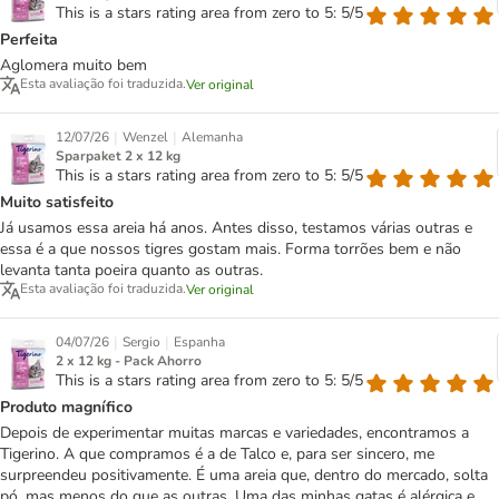
This is a stars rating area from zero to 5: 5/5
Perfeita
Aglomera muito bem
Esta avaliação foi traduzida.
Ver original
|
|
12/07/26
Wenzel
Alemanha
Sparpaket 2 x 12 kg
This is a stars rating area from zero to 5: 5/5
Muito satisfeito
Já usamos essa areia há anos. Antes disso, testamos várias outras e
essa é a que nossos tigres gostam mais. Forma torrões bem e não
levanta tanta poeira quanto as outras.
Esta avaliação foi traduzida.
Ver original
|
|
04/07/26
Sergio
Espanha
2 x 12 kg - Pack Ahorro
This is a stars rating area from zero to 5: 5/5
Produto magnífico
Depois de experimentar muitas marcas e variedades, encontramos a
Tigerino. A que compramos é a de Talco e, para ser sincero, me
surpreendeu positivamente. É uma areia que, dentro do mercado, solta
pó, mas menos do que as outras. Uma das minhas gatas é alérgica e