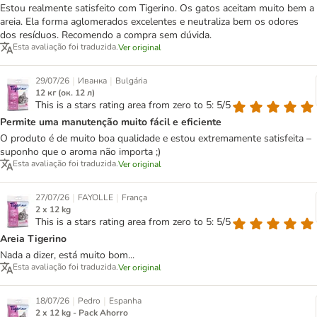
Estou realmente satisfeito com Tigerino. Os gatos aceitam muito bem a
areia. Ela forma aglomerados excelentes e neutraliza bem os odores
dos resíduos. Recomendo a compra sem dúvida.
Esta avaliação foi traduzida.
Ver original
|
|
29/07/26
Иванка
Bulgária
12 кг (ок. 12 л)
This is a stars rating area from zero to 5: 5/5
Permite uma manutenção muito fácil e eficiente
O produto é de muito boa qualidade e estou extremamente satisfeita –
suponho que o aroma não importa ;)
Esta avaliação foi traduzida.
Ver original
|
|
27/07/26
FAYOLLE
França
2 x 12 kg
This is a stars rating area from zero to 5: 5/5
Areia Tigerino
Nada a dizer, está muito bom...
Esta avaliação foi traduzida.
Ver original
|
|
18/07/26
Pedro
Espanha
2 x 12 kg - Pack Ahorro