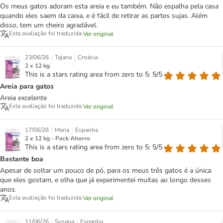
Os meus gatos adoram esta areia e eu também. Não espalha pela casa
quando eles saem da caixa, e é fácil de retirar as partes sujas. Além
disso, tem um cheiro agradável.
Esta avaliação foi traduzida.
Ver original
|
|
23/06/26
Tajana
Croácia
2 x 12 kg
This is a stars rating area from zero to 5: 5/5
Areia para gatos
Areia excelente
Esta avaliação foi traduzida.
Ver original
|
|
17/06/26
Maria
Espanha
2 x 12 kg - Pack Ahorro
This is a stars rating area from zero to 5: 5/5
Bastante boa
Apesar de soltar um pouco de pó, para os meus três gatos é a única
que eles gostam, e olha que já experimentei muitas ao longo desses
anos.
Esta avaliação foi traduzida.
Ver original
|
|
11/06/26
Susana
Espanha