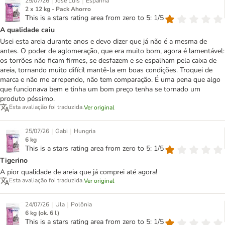
|
|
25/07/26
José Luis
Espanha
2 x 12 kg - Pack Ahorro
This is a stars rating area from zero to 5: 1/5
A qualidade caiu
Usei esta areia durante anos e devo dizer que já não é a mesma de
antes. O poder de aglomeração, que era muito bom, agora é lamentável:
os torrões não ficam firmes, se desfazem e se espalham pela caixa de
areia, tornando muito difícil mantê-la em boas condições. Troquei de
marca e não me arrependo, não tem comparação. É uma pena que algo
que funcionava bem e tinha um bom preço tenha se tornado um
produto péssimo.
Esta avaliação foi traduzida.
Ver original
|
|
25/07/26
Gabi
Hungria
6 kg
This is a stars rating area from zero to 5: 1/5
Tigerino
A pior qualidade de areia que já comprei até agora!
Esta avaliação foi traduzida.
Ver original
|
|
24/07/26
Ula
Polônia
6 kg (ok. 6 l)
This is a stars rating area from zero to 5: 1/5