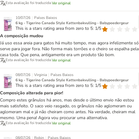
Esta avaliação foi traduzida.
Ver original
|
10/07/26
Países Baixos
6 kg - Tigerino Canada Style Kattenbakvulling - Babypoedergeur
This is a stars rating area from zero to 5: 1/5
A composição mudou
Já uso essa areia para gatos há muito tempo, mas agora infelizmente só
serve para jogar fora. Não forma mais torrões e o cheiro se espalha pela
casa toda. Que pena, antigamente era um produto tão bom.
Esta avaliação foi traduzida.
Ver original
|
|
08/07/26
Virginia
Países Baixos
6 kg - Tigerino Canada Style Kattenbakvulling - Babypoedergeur
This is a stars rating area from zero to 5: 1/5
Composição alterada para pior!
Compro estes grânulos há anos, mas desde o último envio não estou
mais satisfeito. O saco veio rasgado, os grânulos não aglomeram ou
aglomeram mal e já não cheiram como antes. Na verdade, cheiram mal
mesmo. Uma pena! Agora vou procurar uma alternativa.
Esta avaliação foi traduzida.
Ver original
|
|
08/07/26
Robin
Países Baixos