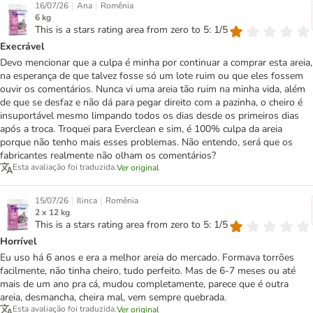
|
|
16/07/26
Ana
Romênia
6 kg
This is a stars rating area from zero to 5: 1/5
Execrável
Devo mencionar que a culpa é minha por continuar a comprar esta areia,
na esperança de que talvez fosse só um lote ruim ou que eles fossem
ouvir os comentários. Nunca vi uma areia tão ruim na minha vida, além
de que se desfaz e não dá para pegar direito com a pazinha, o cheiro é
insuportável mesmo limpando todos os dias desde os primeiros dias
após a troca. Troquei para Everclean e sim, é 100% culpa da areia
porque não tenho mais esses problemas. Não entendo, será que os
fabricantes realmente não olham os comentários?
Esta avaliação foi traduzida.
Ver original
|
|
15/07/26
Ilinca
Romênia
2 x 12 kg
This is a stars rating area from zero to 5: 1/5
Horrível
Eu uso há 6 anos e era a melhor areia do mercado. Formava torrões
facilmente, não tinha cheiro, tudo perfeito. Mas de 6-7 meses ou até
mais de um ano pra cá, mudou completamente, parece que é outra
areia, desmancha, cheira mal, vem sempre quebrada.
Esta avaliação foi traduzida.
Ver original