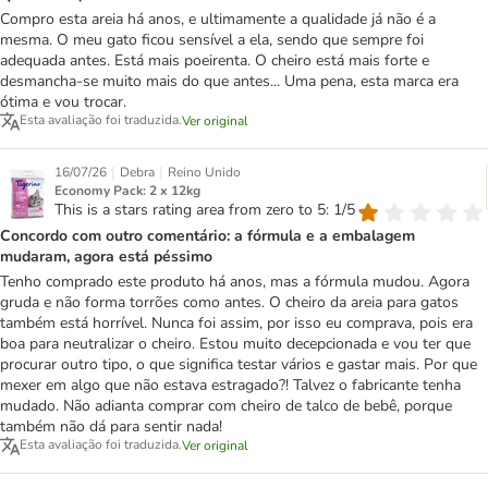
Compro esta areia há anos, e ultimamente a qualidade já não é a
mesma. O meu gato ficou sensível a ela, sendo que sempre foi
adequada antes. Está mais poeirenta. O cheiro está mais forte e
desmancha-se muito mais do que antes... Uma pena, esta marca era
ótima e vou trocar.
Esta avaliação foi traduzida.
Ver original
|
|
16/07/26
Debra
Reino Unido
Economy Pack: 2 x 12kg
This is a stars rating area from zero to 5: 1/5
Concordo com outro comentário: a fórmula e a embalagem
mudaram, agora está péssimo
Tenho comprado este produto há anos, mas a fórmula mudou. Agora
gruda e não forma torrões como antes. O cheiro da areia para gatos
também está horrível. Nunca foi assim, por isso eu comprava, pois era
boa para neutralizar o cheiro. Estou muito decepcionada e vou ter que
procurar outro tipo, o que significa testar vários e gastar mais. Por que
mexer em algo que não estava estragado?! Talvez o fabricante tenha
mudado. Não adianta comprar com cheiro de talco de bebê, porque
também não dá para sentir nada!
Esta avaliação foi traduzida.
Ver original