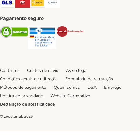
GLS Shipping Method
CTTExpress Shipping Method
InPost Shipping Method
Paack Shipping Method
Pagamento seguro
Security
Security
Security
Contactos
Custos de envio
Aviso legal
Condições gerais de utilização
Formulário de retratação
Métodos de pagamento
Quem somos
DSA
Emprego
Política de privacidade
Website Corporativo
Declaração de acessibilidade
© zooplus SE
2026