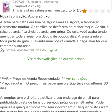
|
|
04/07/26
T. Masters
Alemanha
Sparpaket 2 x 12 kg
This is a stars rating area from zero to 5: 1/5
Nova fabricação. Agora só lixo.
A areia para gatos era boa há alguns meses. Agora, a fabricação
claramente mudou. Os torrões se desfazem ao menor toque. Assim, a
caixa de areia fica cheia de areia com urina. Ou seja, você acaba tendo
que jogar toda a areia fora depois de poucos dias. A areia gruda em
toda parte do gato. E levanta uma poeira danada. Chega. Vou ter que
comprar outra areia.
Esta avaliação foi traduzida.
Ver original
Ver mais avaliações de outros países.
*PVR = Preço de Venda Recomendado **
Ver condições
*Preço regular = O preço mais baixo que o artigo teve nos últimos 30
dias.
A zooplus tem o direito de utilizar o seu endereço de email para
publicidade direta de bens ou serviços próprios semelhantes. Pode
opor-se a qualquer momento, sem incorrer em quaisquer custos além
dos custos básicos de transmissão à tarifa normal, contactando o