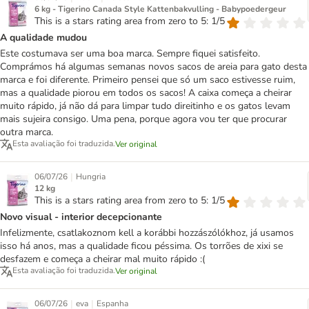
6 kg - Tigerino Canada Style Kattenbakvulling - Babypoedergeur
This is a stars rating area from zero to 5: 1/5
A qualidade mudou
Este costumava ser uma boa marca. Sempre fiquei satisfeito.
Comprámos há algumas semanas novos sacos de areia para gato desta
marca e foi diferente. Primeiro pensei que só um saco estivesse ruim,
mas a qualidade piorou em todos os sacos! A caixa começa a cheirar
muito rápido, já não dá para limpar tudo direitinho e os gatos levam
mais sujeira consigo. Uma pena, porque agora vou ter que procurar
outra marca.
Esta avaliação foi traduzida.
Ver original
|
06/07/26
Hungria
12 kg
This is a stars rating area from zero to 5: 1/5
Novo visual - interior decepcionante
Infelizmente, csatlakoznom kell a korábbi hozzászólókhoz, já usamos
isso há anos, mas a qualidade ficou péssima. Os torrões de xixi se
desfazem e começa a cheirar mal muito rápido :(
Esta avaliação foi traduzida.
Ver original
|
|
06/07/26
eva
Espanha