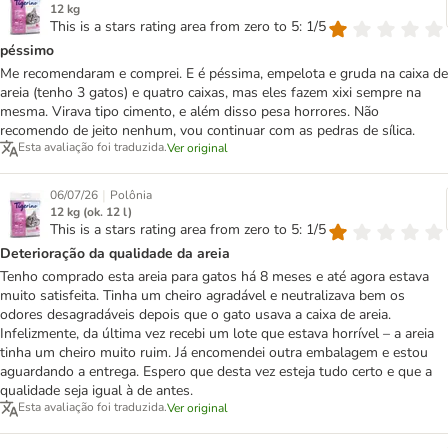
12 kg
This is a stars rating area from zero to 5: 1/5
péssimo
Me recomendaram e comprei. E é péssima, empelota e gruda na caixa de
areia (tenho 3 gatos) e quatro caixas, mas eles fazem xixi sempre na
mesma. Virava tipo cimento, e além disso pesa horrores. Não
recomendo de jeito nenhum, vou continuar com as pedras de sílica.
Esta avaliação foi traduzida.
Ver original
|
06/07/26
Polônia
12 kg (ok. 12 l)
This is a stars rating area from zero to 5: 1/5
Deterioração da qualidade da areia
Tenho comprado esta areia para gatos há 8 meses e até agora estava
muito satisfeita. Tinha um cheiro agradável e neutralizava bem os
odores desagradáveis depois que o gato usava a caixa de areia.
Infelizmente, da última vez recebi um lote que estava horrível – a areia
tinha um cheiro muito ruim. Já encomendei outra embalagem e estou
aguardando a entrega. Espero que desta vez esteja tudo certo e que a
qualidade seja igual à de antes.
Esta avaliação foi traduzida.
Ver original