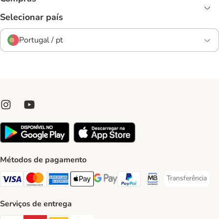
Selecionar país
Portugal / pt
Métodos de pagamento
Transferência
Transferência P
Visa Payment Method
Mastercard Payment Method
American Express Payment Method
Apple Pay Payment Method
Google Pay Payment Method
PayPal Payment Method
Multibanco Payment Met
Serviços de entrega