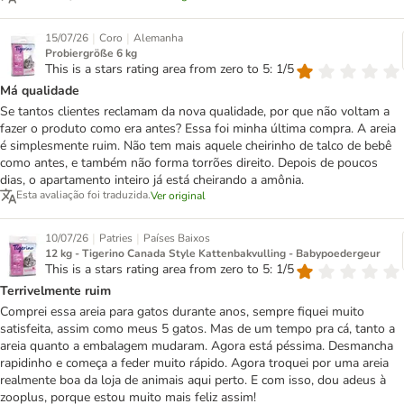
|
|
15/07/26
Coro
Alemanha
Probiergröße 6 kg
This is a stars rating area from zero to 5: 1/5
Má qualidade
Se tantos clientes reclamam da nova qualidade, por que não voltam a
fazer o produto como era antes? Essa foi minha última compra. A areia
é simplesmente ruim. Não tem mais aquele cheirinho de talco de bebê
como antes, e também não forma torrões direito. Depois de poucos
dias, o apartamento inteiro já está cheirando a amônia.
Esta avaliação foi traduzida.
Ver original
|
|
10/07/26
Patries
Países Baixos
12 kg - Tigerino Canada Style Kattenbakvulling - Babypoedergeur
This is a stars rating area from zero to 5: 1/5
Terrivelmente ruim
Comprei essa areia para gatos durante anos, sempre fiquei muito
satisfeita, assim como meus 5 gatos. Mas de um tempo pra cá, tanto a
areia quanto a embalagem mudaram. Agora está péssima. Desmancha
rapidinho e começa a feder muito rápido. Agora troquei por uma areia
realmente boa da loja de animais aqui perto. E com isso, dou adeus à
zooplus, porque estou muito mais feliz assim!