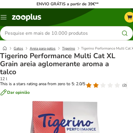
ENVIO GRÁTIS a partir de 39€**
Menu
Pesquisar
produtos
Gatos
Areia para gatos
Tigerino
Tigerino Performance Multi Cat 
Tigerino Performance Multi Cat XL
Grain areia aglomerante aroma a
talco
12 l
This is a stars rating area from zero to 5: 2.0/5
(
2
)
Dar opinião