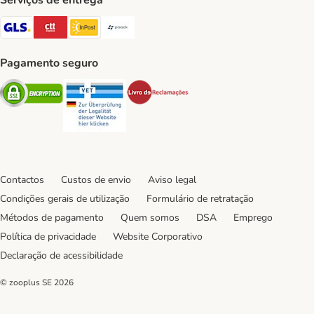
Serviços de entrega
GLS Shipping Method
CTTExpress Shipping Method
InPost Shipping Method
Paack Shipping Method
Pagamento seguro
Security
Security
Security
Contactos
Custos de envio
Aviso legal
Condições gerais de utilização
Formulário de retratação
Métodos de pagamento
Quem somos
DSA
Emprego
Política de privacidade
Website Corporativo
Declaração de acessibilidade
© zooplus SE
2026