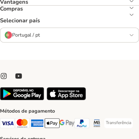
Vantagens
Compras
Selecionar país
Portugal / pt
Métodos de pagamento
Transferência
Transferência P
Visa Payment Method
Mastercard Payment Method
American Express Payment Method
Apple Pay Payment Method
Google Pay Payment Method
PayPal Payment Method
Multibanco Payment Met