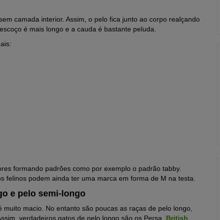
em camada interior. Assim, o pelo fica junto ao corpo realçando
pescoço é mais longo e a cauda é bastante peluda.
ais:
cores formando padrões como por exemplo o padrão tabby.
s felinos podem ainda ter uma marca em forma de M na testa.
go e pelo semi-longo
 muito macio. No entanto são poucas as raças de pelo longo,
Assim, verdadeiros gatos de pelo longo são os Persa,
British