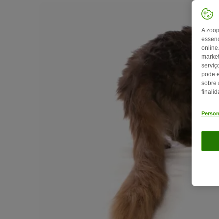
A zoop
essenc
online
market
serviç
pode e
sobre 
finali
Person