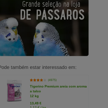
Pode também estar interessado em:
(4975)
Tigerino Premium areia com aroma
a talco
12 kg
13,49 €
1,12 € / kg