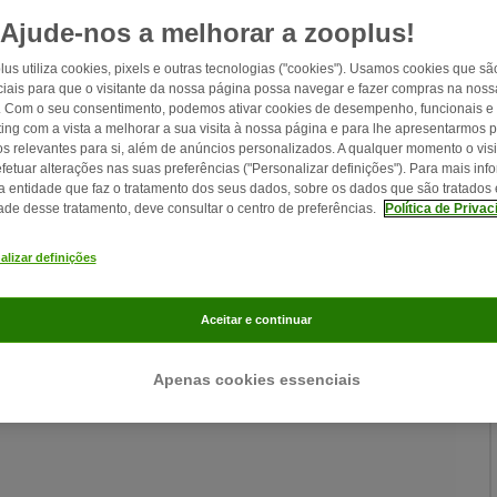
Ajude-nos a melhorar a zooplus!
lus utiliza cookies, pixels e outras tecnologias ("cookies"). Usamos cookies que sã
iais para que o visitante da nossa página possa navegar e fazer compras na nossa
. Com o seu consentimento, podemos ativar cookies de desempenho, funcionais e
ing com a vista a melhorar a sua visita à nossa página e para lhe apresentarmos 
os relevantes para si, além de anúncios personalizados. A qualquer momento o visi
fetuar alterações nas suas preferências ("Personalizar definições"). Para mais in
a entidade que faz o tratamento dos seus dados, sobre os dados que são tratados 
dade desse tratamento, deve consultar o centro de preferências.
Política de Priva
alizar definições
Aceitar e continuar
Apenas cookies essenciais