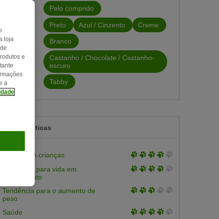
Pelo comprido
Pelo
Preto
Azul / Cinzento
Creme
o
 loja
Branco
Cor
 de
produtos e
Castanho / Chocolate / Castanho-
escuro
tante
formações
Tabby
Padrão
e a
cidade
Características
3
Afável com crianças
of
3
Adequado para vida em
5
of
apartamento
5
3
Tendência para o aumento de
of
peso
5
3
Saúde