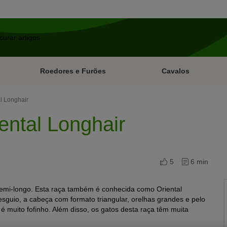
Roedores e Furões
Cavalos
l Longhair
ental Longhair
5
6 min
semi-longo. Esta raça também é conhecida como Oriental
sguio, a cabeça com formato triangular, orelhas grandes e pelo
é muito fofinho. Além disso, os gatos desta raça têm muita