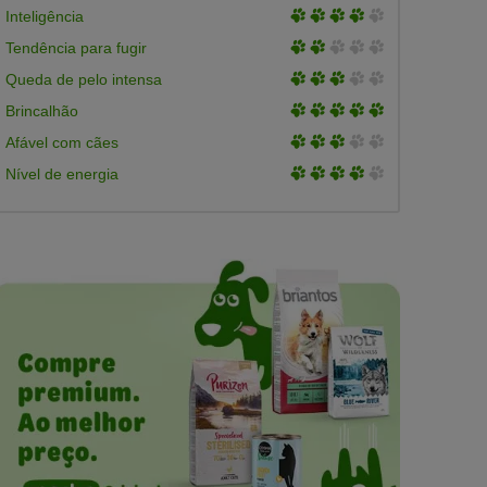
of
3
Inteligência
5
of
3
Tendência para fugir
5
of
3
Queda de pelo intensa
5
of
3
Brincalhão
5
of
3
Afável com cães
5
of
3
Nível de energia
5
of
5