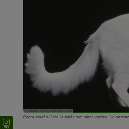
© CallallooAlexis / stock.adobe.com
Regra geral o Gato Javanês tem olhos verdes. No entant