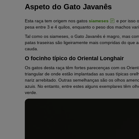
Aspeto do Gato Javanês
Esta raça tem origem nos gatos
siameses
e por isso 
pesa entre 3 e 4 quilos, enquanto o peso dos machos varia
Tal como os siameses, o Gato Javanês é magro, mas com
patas traseiras são ligeiramente mais compridas do que a
cauda.
O focinho típico do Oriental Longhair
Os gatos desta raça têm fortes parecenças com os Orien
triangular de onde estão implantadas as suas típicas ore
nariz arrebitado. Outras semelhanças são os olhos amen
azuis. No entanto, entre estes alguns exemplares têm olho
verde.