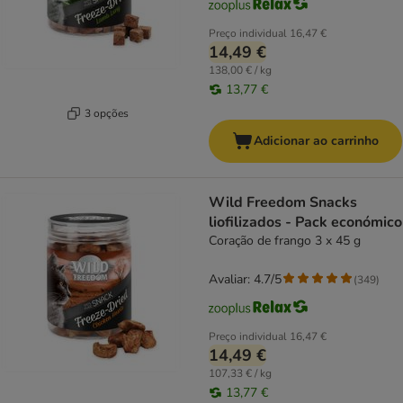
Preço individual
16,47 €
14,49 €
138,00 € / kg
13,77 €
3 opções
Adicionar ao carrinho
Wild Freedom Snacks
liofilizados - Pack económico
Coração de frango 3 x 45 g
Avaliar: 4.7/5
(
349
)
Preço individual
16,47 €
14,49 €
107,33 € / kg
13,77 €