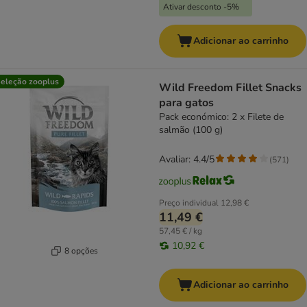
Ativar desconto -5%
Adicionar ao carrinho
eleção zooplus
Wild Freedom Fillet Snacks
para gatos
Pack económico: 2 x Filete de
salmão (100 g)
Avaliar: 4.4/5
(
571
)
Preço individual
12,98 €
11,49 €
57,45 € / kg
10,92 €
8 opções
Adicionar ao carrinho