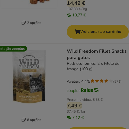
14,49 €
107,33 € / kg
13,77 €
2 opções
Adicionar ao carrinho
eleção zooplus
Wild Freedom Fillet Snacks
para gatos
Pack económico: 2 x Filete de
frango (100 g)
Avaliar: 4.4/5
(
571
)
Preço individual
8,58 €
7,49 €
37,45 € / kg
7,12 €
8 opções