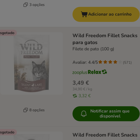
3 opções
Adicionar ao carrinho
sgotado
Wild Freedom Fillet Snacks
para gatos
Filete de pato (100 g)
Avaliar: 4.4/5
(
571
)
3,49 €
34,90 € / kg
3,32 €
8 opções
Notificar assim que
disponível
sgotado
Wild Freedom Fillet Snacks