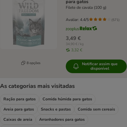
para gatos
Filete de cavala (100 g)
Avaliar: 4.4/5
(
571
)
3,49 €
34,90 € / kg
3,32 €
8 opções
Notificar assim que
disponível
As categorias mais visitadas
Ração para gatos
Comida húmida para gatos
Areia para gatos
Snacks e pastas
Comida sem cereais
Caixas de areia
Arranhadores para gatos