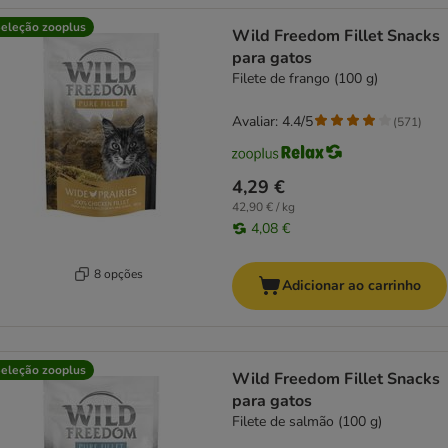
eleção zooplus
Wild Freedom Fillet Snacks
para gatos
Filete de frango (100 g)
Avaliar: 4.4/5
(
571
)
4,29 €
42,90 € / kg
4,08 €
8 opções
Adicionar ao carrinho
eleção zooplus
Wild Freedom Fillet Snacks
para gatos
Filete de salmão (100 g)