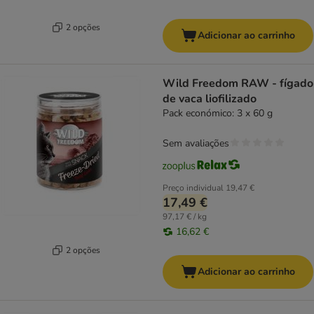
2 opções
Adicionar ao carrinho
Wild Freedom RAW - fígado
de vaca liofilizado
Pack económico: 3 x 60 g
Sem avaliações
Preço individual
19,47 €
17,49 €
97,17 € / kg
16,62 €
2 opções
Adicionar ao carrinho