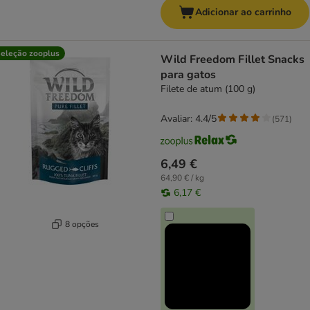
Adicionar ao carrinho
eleção zooplus
Wild Freedom Fillet Snacks
para gatos
Filete de atum (100 g)
Avaliar: 4.4/5
(
571
)
6,49 €
64,90 € / kg
6,17 €
8 opções