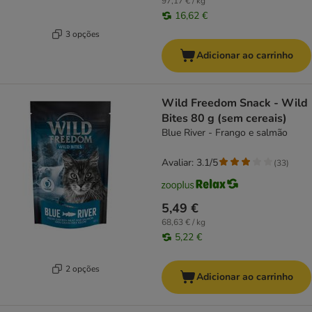
97,17 € / kg
16,62 €
3 opções
Adicionar ao carrinho
Wild Freedom Snack - Wild
Bites 80 g (sem cereais)
Blue River - Frango e salmão
Avaliar: 3.1/5
(
33
)
5,49 €
68,63 € / kg
5,22 €
2 opções
Adicionar ao carrinho