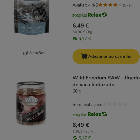
Avaliar: 4.4/5
(
571
)
6,49 €
64,90 € / kg
6,17 €
8 opções
Adicionar ao carrinho
Wild Freedom RAW - fígado
de vaca liofilizado
60 g
Sem avaliações
6,49 €
108,17 € / kg
6,17 €