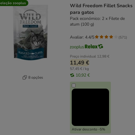
product items have been changed
eleção zooplus
Wild Freedom Fillet Snacks
para gatos
Pack económico: 2 x Filete de
atum (100 g)
Avaliar: 4.4/5
(
571
)
Preço individual
12,98 €
11,49 €
57,45 € / kg
10,92 €
8 opções
Ativar desconto -5%