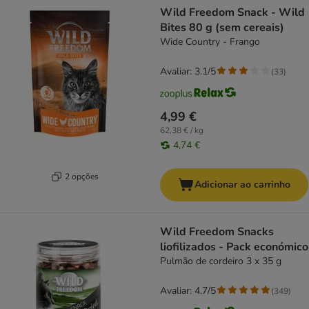
Wild Freedom Snack - Wild
Bites 80 g (sem cereais)
Wide Country - Frango
Avaliar: 3.1/5
(
33
)
4,99 €
62,38 € / kg
4,74 €
2 opções
Adicionar ao carrinho
Wild Freedom Snacks
liofilizados - Pack económico
Pulmão de cordeiro 3 x 35 g
Avaliar: 4.7/5
(
349
)