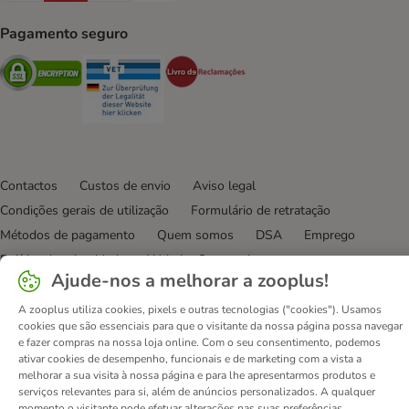
Pagamento seguro
Security
Security
Security
Contactos
Custos de envio
Aviso legal
Condições gerais de utilização
Formulário de retratação
Métodos de pagamento
Quem somos
DSA
Emprego
Política de privacidade
Website Corporativo
Ajude-nos a melhorar a zooplus!
Declaração de acessibilidade
A zooplus utiliza cookies, pixels e outras tecnologias ("cookies"). Usamos
© zooplus SE
2026
cookies que são essenciais para que o visitante da nossa página possa navegar
e fazer compras na nossa loja online. Com o seu consentimento, podemos
ativar cookies de desempenho, funcionais e de marketing com a vista a
melhorar a sua visita à nossa página e para lhe apresentarmos produtos e
serviços relevantes para si, além de anúncios personalizados. A qualquer
momento o visitante pode efetuar alterações nas suas preferências