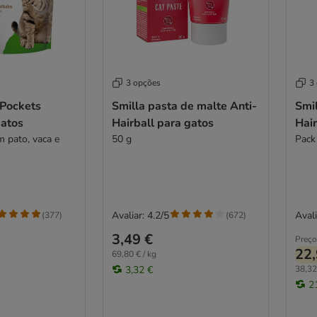
3 opções
3
 Pockets
Smilla pasta de malte Anti-
Smil
gatos
Hairball para gatos
Hair
m pato, vaca e
50 g
Pack
Avaliar: 4.2/5
Avali
(
377
)
(
672
)
3,49 €
Preço
22,
69,80 € / kg
3,32 €
38,32
2