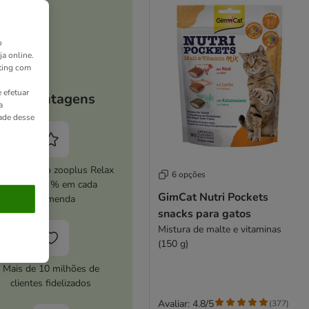
o
ja online.
ting com
 efetuar
As vantagens
a
dade desse
ive o serviço zooplus Relax
6 opções
e poupe 5 % em cada
GimCat Nutri Pockets
encomenda
snacks para gatos
Mistura de malte e vitaminas
(150 g)
Mais de 10 milhões de
clientes fidelizados
Avaliar: 4.8/5
(
377
)