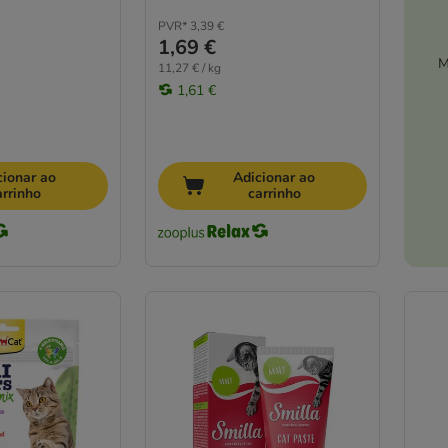
PVR*
3,39 €
1,69 €
M
11,27 € / kg
1,61 €
cionar ao
Adicionar ao
arrinho
carrinho