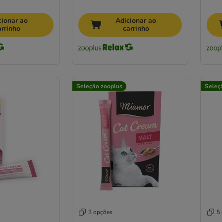
cionar ao
Adicionar ao
arrinho
carrinho
Seleção zooplus
Seleç
3 opções
5