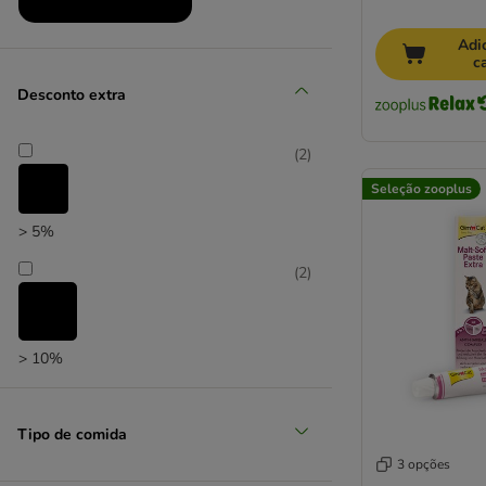
Vitakraft
Whiskas
Produtos em promoção
Adi
c
Wild Freedom
(
11
)
Yarrah Bio
Desconto extra
(
2
)
Seleção zooplus
> 5%
Seleção zooplus
(
2
)
> 10%
Tipo de comida
3 opções