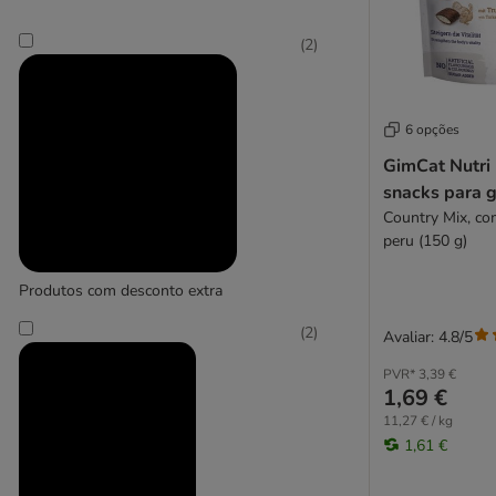
Felix
Smilla
Feringa
(
2
)
GimCat
(
14
)
Gourmet
Happy Cat
6 opções
Meowee!
Trixie
GimCat Nutri
MERA
snacks para 
Miamor
Country Mix, co
MjAMjAM
peru (150 g)
Perfect Fit
Purizon
Produtos com desconto extra
Rosie's Farm
(
2
)
Avaliar: 4.8/5
Sanabelle
Sheba
PVR*
3,39 €
1,69 €
Smilla
STRAYZ
11,27 € / kg
1,61 €
Thrive
Trixie