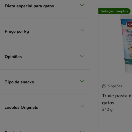
Dieta especial para gatos
Seleção zooplus
Preço por kg
Opiniões
Tipo de snacks
5 opções
Trixie pasta 
gatos
zooplus Originals
240 g