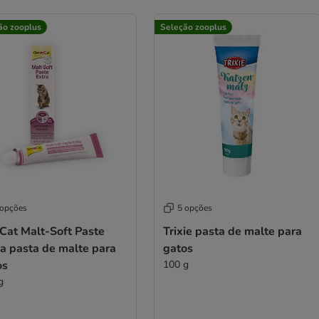
ão zooplus
Seleção zooplus
 opções
5 opções
Cat Malt-Soft Paste
Trixie pasta de malte para
ra pasta de malte para
gatos
os
100 g
g