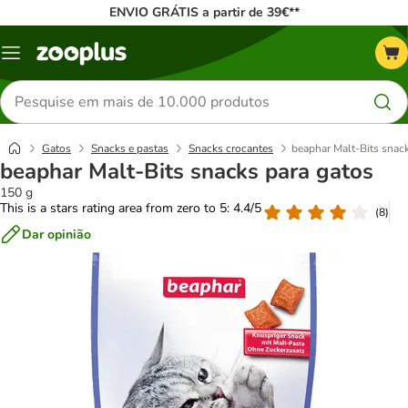
ENVIO GRÁTIS a partir de 39€**
Menu
Pesquisar
produtos
Gatos
Snacks e pastas
Snacks crocantes
beaphar Malt-Bits snac
beaphar Malt-Bits snacks para gatos
150 g
This is a stars rating area from zero to 5: 4.4/5
(
8
)
Dar opinião