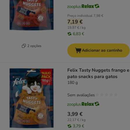
Preço individual
7,98 €
7,19 €
19,97 € / kg
6,83 €
2 opções
Adicionar ao carrinho
Felix Tasty Nuggets frango e
pato snacks para gatos
180 g
Sem avaliações
3,99 €
22,17 € / kg
3,79 €