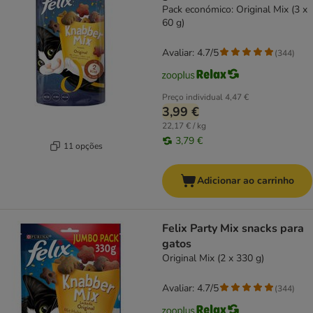
Pack económico: Original Mix (3 x
60 g)
Avaliar: 4.7/5
(
344
)
Preço individual
4,47 €
3,99 €
22,17 € / kg
3,79 €
11 opções
Adicionar ao carrinho
Felix Party Mix snacks para
gatos
Original Mix (2 x 330 g)
Avaliar: 4.7/5
(
344
)