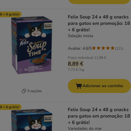
8 + 6 grátis!
Felix Soup 24 x 48 g snacks
para gatos em promoção: 18
+ 6 grátis!
Seleção mista
Avaliar: 4.6/5
(
221
)
Preço individual
11,96 €
8,89 €
7,72 € / kg
Adicionar ao carrinho
5 opções
8 + 6 grátis!
Felix Soup 24 x 48 g snacks
para gatos em promoção: 18
+ 6 grátis!
Variedades do mar