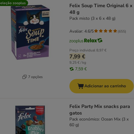
eleção zooplus
Felix Soup Time Original 6 x
48 g
Pack misto (3 x 6 x 48 g)
Avaliar: 4.6/5
(
655
)
Preço individual
8,97 €
7,99 €
9,25 € / kg
7,59 €
7 opções
Adicionar ao carrinho
Felix Party Mix snacks para
gatos
Pack económico: Ocean Mix (3 x
60 g)