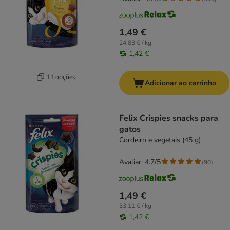
1,49 €
24,83 € / kg
1,42 €
11 opções
Adicionar ao carrinho
Felix Crispies snacks para
gatos
Cordeiro e vegetais (45 g)
Avaliar: 4.7/5
(
90
)
1,49 €
33,11 € / kg
1,42 €