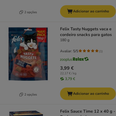
Adicionar ao carrinho
2 opções
Felix Tasty Nuggets vaca e
cordeiro snacks para gatos
180 g
Avaliar: 5/5
(
1
)
3,99 €
22,17 € / kg
3,79 €
Adicionar ao carrinho
2 opções
Felix Sauce Time 12 x 40 g -