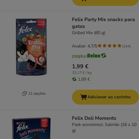
Felix Party Mix snacks para
gatos
Grilled Mix (60 g)
Avaliar: 4.7/5
(
344
)
1,99 €
33,17 € / kg
1,89 €
11 opções
Adicionar ao carrinho
Felix Deli Moments
Pack económico: Salmão (16 x 10
g)