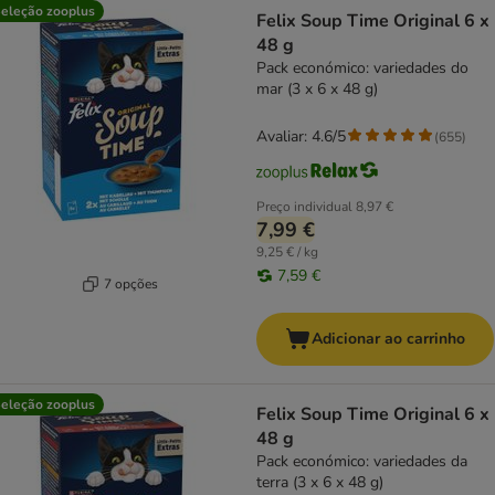
product items have been changed
eleção zooplus
Felix Soup Time Original 6 x
48 g
Pack económico: variedades do
mar (3 x 6 x 48 g)
Avaliar: 4.6/5
(
655
)
Preço individual
8,97 €
7,99 €
9,25 € / kg
7,59 €
7 opções
Adicionar ao carrinho
eleção zooplus
Felix Soup Time Original 6 x
48 g
Pack económico: variedades da
terra (3 x 6 x 48 g)