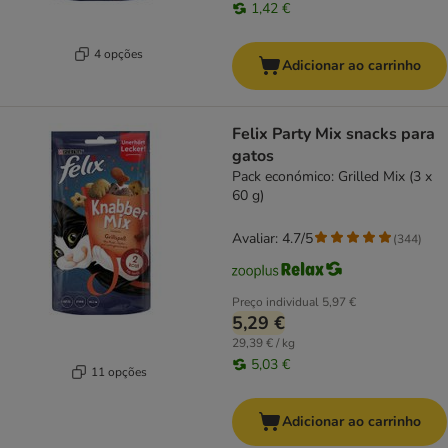
1,42 €
4 opções
Adicionar ao carrinho
Felix Party Mix snacks para
gatos
Pack económico: Grilled Mix (3 x
60 g)
Avaliar: 4.7/5
(
344
)
Preço individual
5,97 €
5,29 €
29,39 € / kg
5,03 €
11 opções
Adicionar ao carrinho