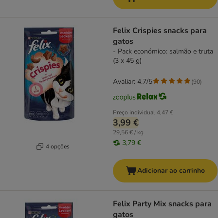
Felix Crispies snacks para
gatos
- Pack económico: salmão e truta
(3 x 45 g)
Avaliar: 4.7/5
(
90
)
Preço individual
4,47 €
3,99 €
29,56 € / kg
3,79 €
4 opções
Adicionar ao carrinho
Felix Party Mix snacks para
gatos