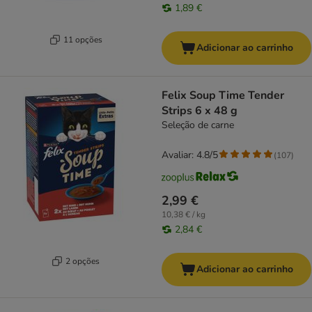
1,89 €
11 opções
Adicionar ao carrinho
Felix Soup Time Tender
Strips 6 x 48 g
Seleção de carne
Avaliar: 4.8/5
(
107
)
2,99 €
10,38 € / kg
2,84 €
2 opções
Adicionar ao carrinho