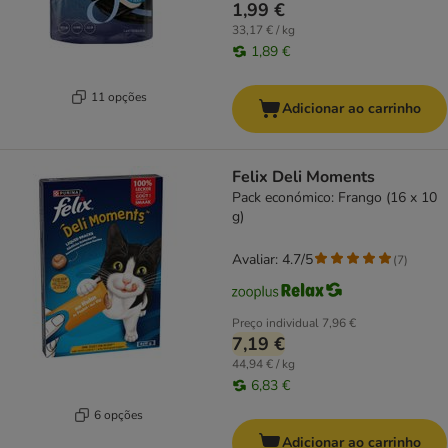
1,99 €
33,17 € / kg
1,89 €
11 opções
Adicionar ao carrinho
Felix Deli Moments
Pack económico: Frango (16 x 10
g)
Avaliar: 4.7/5
(
7
)
Preço individual
7,96 €
7,19 €
44,94 € / kg
6,83 €
6 opções
Adicionar ao carrinho