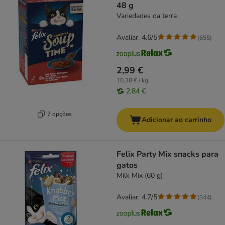
48 g
Variedades da terra
Avaliar: 4.6/5
(
655
)
2,99 €
10,38 € / kg
2,84 €
7 opções
Adicionar ao carrinho
Felix Party Mix snacks para
gatos
Milk Mix (60 g)
Avaliar: 4.7/5
(
344
)