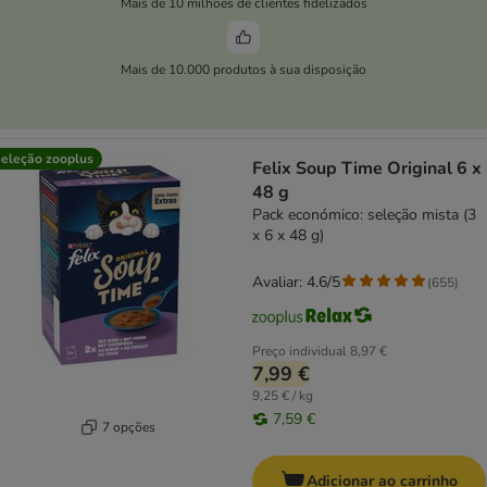
Mais de 10 milhões de clientes fidelizados
Mais de 10.000 produtos à sua disposição
eleção zooplus
Felix Soup Time Original 6 x
48 g
Pack económico: seleção mista (3
x 6 x 48 g)
Avaliar: 4.6/5
(
655
)
Preço individual
8,97 €
7,99 €
9,25 € / kg
7,59 €
7 opções
Adicionar ao carrinho