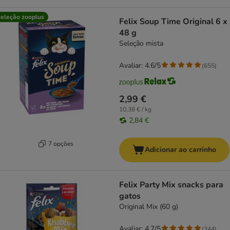
eleção zooplus
Felix Soup Time Original 6 x
48 g
Seleção mista
Avaliar: 4.6/5
(
655
)
2,99 €
10,38 € / kg
2,84 €
7 opções
Adicionar ao carrinho
Felix Party Mix snacks para
gatos
Original Mix (60 g)
Avaliar: 4.7/5
(
344
)