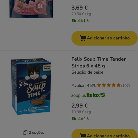
3,69 €
20,50 € / kg
3,51 €
Adicionar ao carrinho
Felix Soup Time Tender
Strips 6 x 48 g
Seleção de peixe
Avaliar: 4.8/5
(
107
)
2,99 €
10,38 € / kg
2,84 €
2 opções
Adicionar ao carrinho