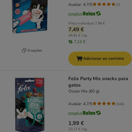
Avaliar: 4.7/5
(
7
)
Preço individual
7,96 €
7,49 €
46,81 € / kg
7,12 €
6 opções
Adicionar ao carrinho
Felix Party Mix snacks para
gatos
Ocean Mix (60 g)
Avaliar: 4.7/5
(
344
)
1,99 €
33,17 € / kg