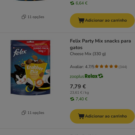
6,64 €
11 opções
Adicionar ao carrinho
Felix Party Mix snacks para
gatos
Cheese Mix (330 g)
Avaliar: 4.7/5
(
344
)
7,79 €
23,61 € / kg
7,40 €
11 opções
Adicionar ao carrinho