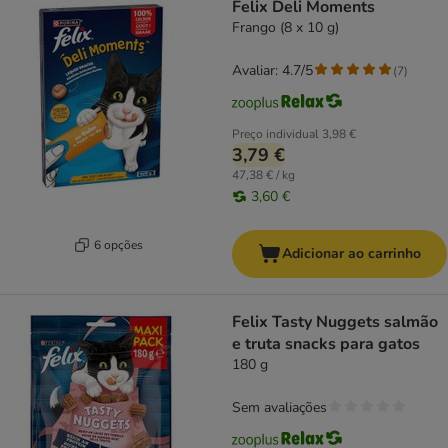
Felix Deli Moments
Frango (8 x 10 g)
Avaliar: 4.7/5
(
7
)
Preço individual
3,98 €
3,79 €
47,38 € / kg
3,60 €
6 opções
Adicionar ao carrinho
Felix Tasty Nuggets salmão
e truta snacks para gatos
180 g
Sem avaliações