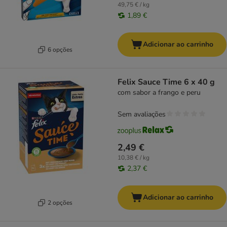
49,75 € / kg
1,89 €
Adicionar ao carrinho
6 opções
Felix Sauce Time 6 x 40 g
com sabor a frango e peru
Sem avaliações
2,49 €
10,38 € / kg
2,37 €
Adicionar ao carrinho
2 opções