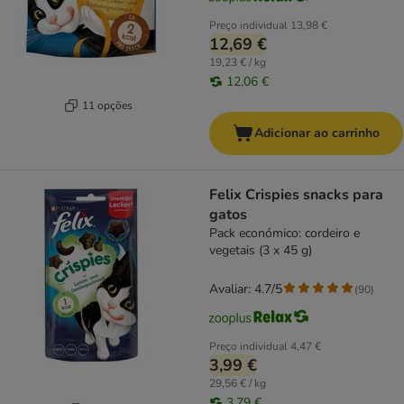
Preço individual
13,98 €
12,69 €
19,23 € / kg
12,06 €
11 opções
Adicionar ao carrinho
Felix Crispies snacks para
gatos
Pack económico: cordeiro e
vegetais (3 x 45 g)
Avaliar: 4.7/5
(
90
)
Preço individual
4,47 €
3,99 €
29,56 € / kg
3,79 €