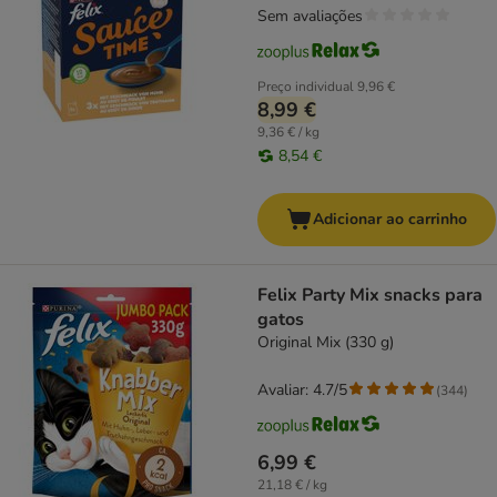
Sem avaliações
Preço individual
9,96 €
8,99 €
9,36 € / kg
8,54 €
Adicionar ao carrinho
Felix Party Mix snacks para
gatos
Original Mix (330 g)
Avaliar: 4.7/5
(
344
)
6,99 €
21,18 € / kg