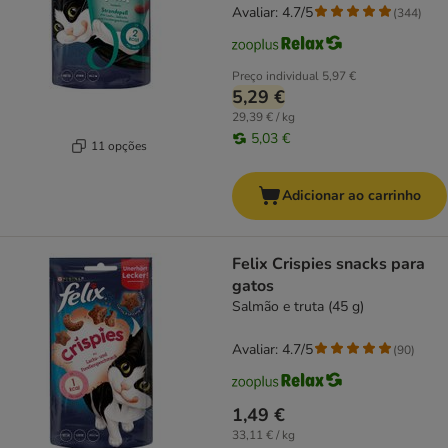
Avaliar: 4.7/5
(
344
)
Preço individual
5,97 €
5,29 €
29,39 € / kg
5,03 €
11 opções
Adicionar ao carrinho
Felix Crispies snacks para
gatos
Salmão e truta (45 g)
Avaliar: 4.7/5
(
90
)
1,49 €
33,11 € / kg