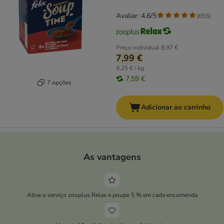
Avaliar: 4.6/5
(
655
)
Preço individual
8,97 €
7,99 €
9,25 € / kg
7,59 €
7 opções
Adicionar ao carrinho
As vantagens
Ative o serviço zooplus Relax e poupe 5 % em cada encomenda