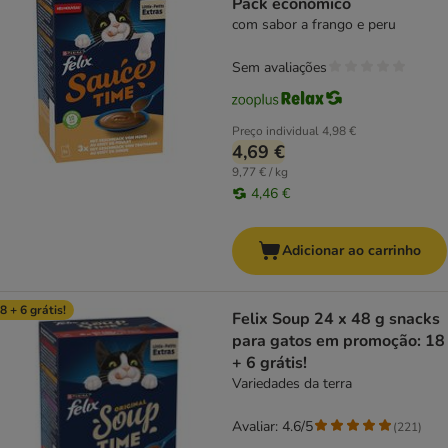
Pack económico
com sabor a frango e peru
Sem avaliações
Preço individual
4,98 €
4,69 €
9,77 € / kg
4,46 €
Adicionar ao carrinho
8 + 6 grátis!
Felix Soup 24 x 48 g snacks
para gatos em promoção: 18
+ 6 grátis!
Variedades da terra
Avaliar: 4.6/5
(
221
)