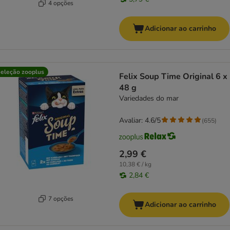
4 opções
Adicionar ao carrinho
eleção zooplus
Felix Soup Time Original 6 x
48 g
Variedades do mar
Avaliar: 4.6/5
(
655
)
2,99 €
10,38 € / kg
2,84 €
7 opções
Adicionar ao carrinho