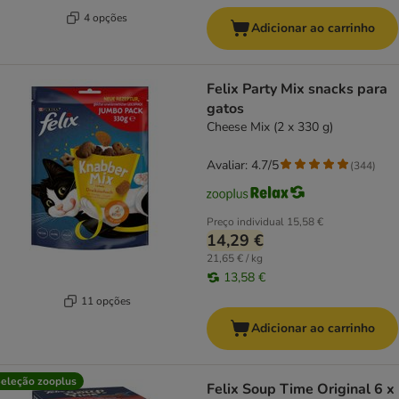
4 opções
Adicionar ao carrinho
Felix Party Mix snacks para
gatos
Cheese Mix (2 x 330 g)
Avaliar: 4.7/5
(
344
)
Preço individual
15,58 €
14,29 €
21,65 € / kg
13,58 €
11 opções
Adicionar ao carrinho
eleção zooplus
Felix Soup Time Original 6 x