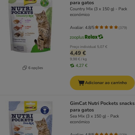
para gatos
Country Mix (3 x 150 g) - Pack
económico
Avaliar: 4.8/5
(
379
)
Preço individual
5,07 €
4,49 €
9,98 € / kg
4,27 €
6 opções
Adicionar ao carrinho
GimCat Nutri Pockets snacks
para gatos
Sea Mix (3 x 150 g) - Pack
económico
Avaliar: 4.8/5
(
379
)