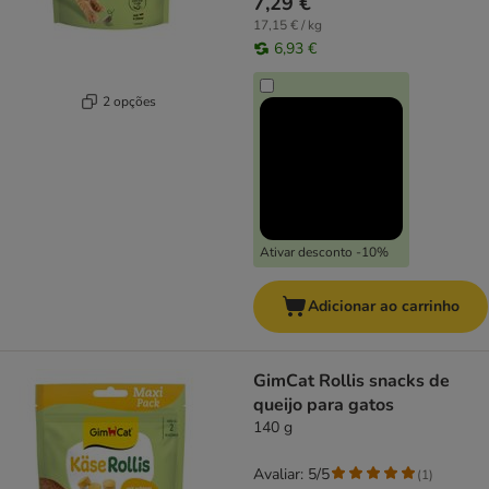
7,29 €
17,15 € / kg
6,93 €
2 opções
Ativar desconto -10%
Adicionar ao carrinho
GimCat Rollis snacks de
queijo para gatos
140 g
Avaliar: 5/5
(
1
)