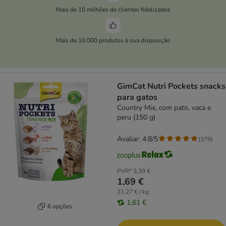
Mais de 10 milhões de clientes fidelizados
Mais de 10.000 produtos à sua disposição
GimCat Nutri Pockets snacks
para gatos
Country Mix, com pato, vaca e
peru (150 g)
Avaliar: 4.8/5
(
379
)
PVR*
3,39 €
1,69 €
11,27 € / kg
1,61 €
6 opções