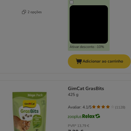
2 opções
Ativar desconto -10%
Adicionar ao carrinho
GimCat GrasBits
425 g
Avaliar: 4.1/5
(
1128
)
PVR*
13,79 €