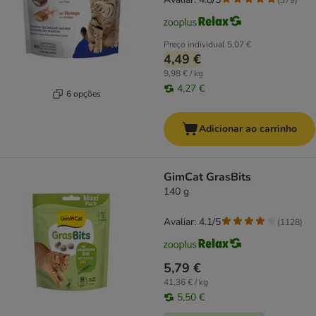
Preço individual
5,07 €
4,49 €
9,98 € / kg
4,27 €
6 opções
Adicionar ao carrinho
GimCat GrasBits
140 g
Avaliar: 4.1/5
(
1128
)
5,79 €
41,36 € / kg
5,50 €