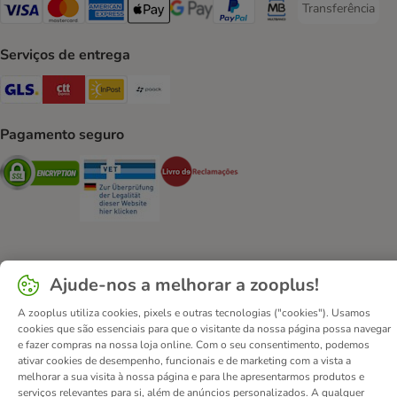
Transferência
Transferência P
Visa Payment Method
Mastercard Payment Method
American Express Payment Method
Apple Pay Payment Method
Google Pay Payment Method
PayPal Payment Method
Multibanco Payment Met
Serviços de entrega
GLS Shipping Method
CTTExpress Shipping Method
InPost Shipping Method
Paack Shipping Method
Pagamento seguro
Security
Security
Security
Ajude-nos a melhorar a zooplus!
Contactos
Custos de envio
Aviso legal
Condições gerais de utilização
Formulário de retratação
A zooplus utiliza cookies, pixels e outras tecnologias ("cookies"). Usamos
cookies que são essenciais para que o visitante da nossa página possa navegar
Métodos de pagamento
Quem somos
DSA
Emprego
e fazer compras na nossa loja online. Com o seu consentimento, podemos
Política de privacidade
Website Corporativo
ativar cookies de desempenho, funcionais e de marketing com a vista a
melhorar a sua visita à nossa página e para lhe apresentarmos produtos e
Declaração de acessibilidade
serviços relevantes para si, além de anúncios personalizados. A qualquer