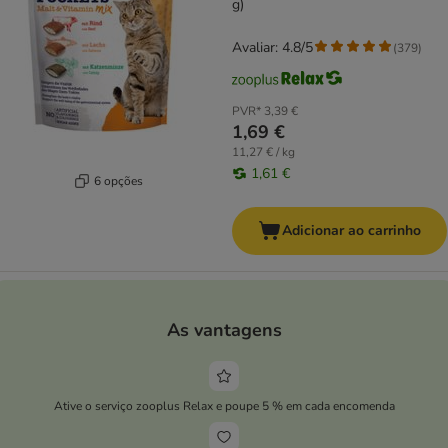
g)
Avaliar: 4.8/5
(
379
)
PVR*
3,39 €
1,69 €
11,27 € / kg
1,61 €
6 opções
Adicionar ao carrinho
As vantagens
Ative o serviço zooplus Relax e poupe 5 % em cada encomenda