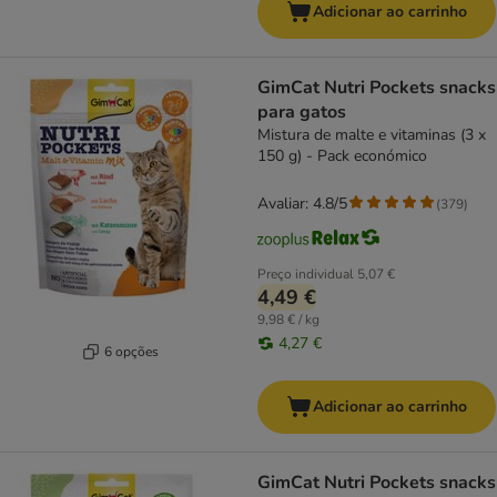
Adicionar ao carrinho
GimCat Nutri Pockets snacks
para gatos
Mistura de malte e vitaminas (3 x
150 g) - Pack económico
Avaliar: 4.8/5
(
379
)
Preço individual
5,07 €
4,49 €
9,98 € / kg
4,27 €
6 opções
Adicionar ao carrinho
GimCat Nutri Pockets snacks