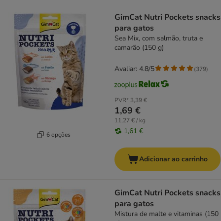
product items have been changed
GimCat Nutri Pockets snacks
para gatos
Sea Mix, com salmão, truta e
camarão (150 g)
Avaliar: 4.8/5
(
379
)
PVR*
3,39 €
1,69 €
11,27 € / kg
1,61 €
6 opções
Adicionar ao carrinho
GimCat Nutri Pockets snacks
para gatos
Mistura de malte e vitaminas (150