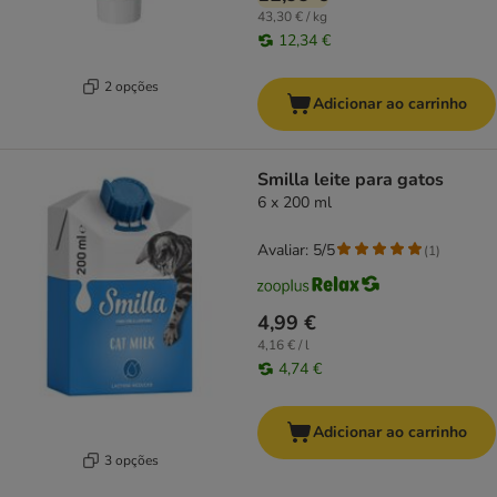
43,30 € / kg
12,34 €
2 opções
Adicionar ao carrinho
Smilla leite para gatos
6 x 200 ml
Avaliar: 5/5
(
1
)
4,99 €
4,16 € / l
4,74 €
Adicionar ao carrinho
3 opções