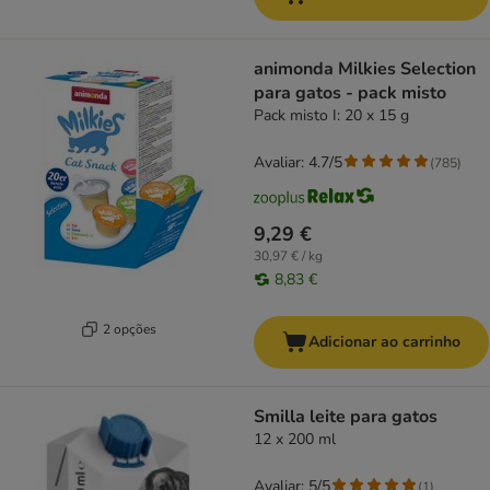
animonda Milkies Selection
para gatos - pack misto
Pack misto I: 20 x 15 g
Avaliar: 4.7/5
(
785
)
9,29 €
30,97 € / kg
8,83 €
2 opções
Adicionar ao carrinho
Smilla leite para gatos
12 x 200 ml
Avaliar: 5/5
(
1
)