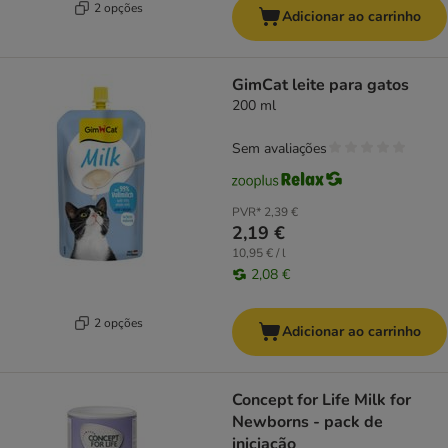
2 opções
Adicionar ao carrinho
GimCat leite para gatos
200 ml
Sem avaliações
PVR*
2,39 €
2,19 €
10,95 € / l
2,08 €
2 opções
Adicionar ao carrinho
Concept for Life Milk for
Newborns - pack de
iniciação