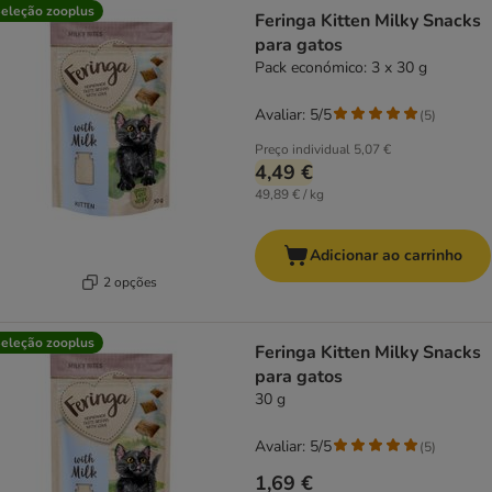
product items have been changed
eleção zooplus
Feringa Kitten Milky Snacks
para gatos
Pack económico: 3 x 30 g
Avaliar: 5/5
(
5
)
Preço individual
5,07 €
4,49 €
49,89 € / kg
Adicionar ao carrinho
2 opções
eleção zooplus
Feringa Kitten Milky Snacks
para gatos
30 g
Avaliar: 5/5
(
5
)
1,69 €