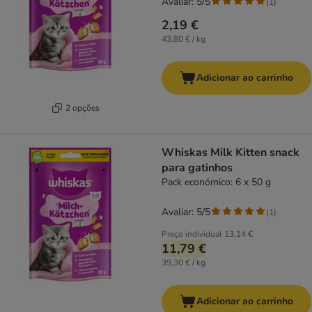
Avaliar: 5/5
(
1
)
2,19 €
43,80 € / kg
Adicionar ao carrinho
2 opções
Whiskas Milk Kitten snack
para gatinhos
Pack económico: 6 x 50 g
Avaliar: 5/5
(
1
)
Preço individual
13,14 €
11,79 €
39,30 € / kg
Adicionar ao carrinho