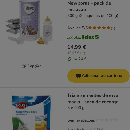
Newborns - pack de
iniciação
300 g (3 saquetas de 100 g)
Avaliar: 5/5
(
1
)
14,99 €
49,97 € / kg
14,24 €
2 opções
Adicionar ao carrinho
Trixie sementes de erva
macia - saco de recarga
3 x 100 g
Sem avaliações
Preço individual
5,97 €