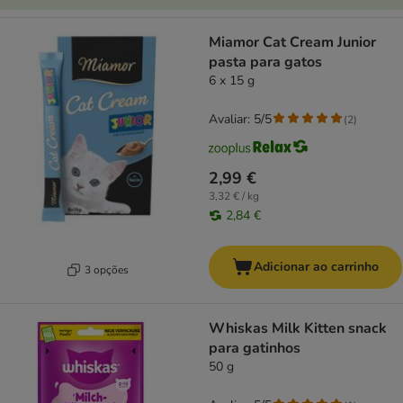
Miamor Cat Cream Junior
pasta para gatos
6 x 15 g
Avaliar: 5/5
(
2
)
2,99 €
3,32 € / kg
2,84 €
Adicionar ao carrinho
3 opções
Whiskas Milk Kitten snack
para gatinhos
50 g