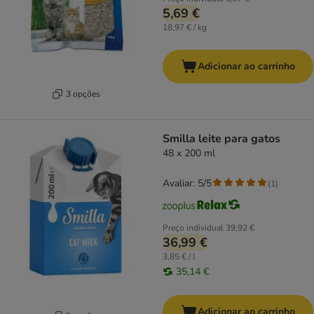
5,69 €
18,97 € / kg
Adicionar ao carrinho
3 opções
Smilla leite para gatos
48 x 200 ml
Avaliar: 5/5
(
1
)
Preço individual
39,92 €
36,99 €
3,85 € / l
35,14 €
Adicionar ao carrinho