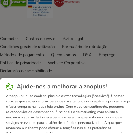
Contactos
Custos de envio
Aviso legal
Condições gerais de utilização
Formulário de retratação
Métodos de pagamento
Quem somos
DSA
Emprego
Política de privacidade
Website Corporativo
Declaração de acessibilidade
© zooplus SE
2026
Ajude-nos a melhorar a zooplus!
A zooplus utiliza cookies, pixels e outras tecnologias ("cookies"). Usamos
cookies que são essenciais para que o visitante da nossa página possa navegar
e fazer compras na nossa loja online. Com o seu consentimento, podemos
ativar cookies de desempenho, funcionais e de marketing com a vista a
melhorar a sua visita à nossa página e para lhe apresentarmos produtos e
serviços relevantes para si, além de anúncios personalizados. A qualquer
momento o visitante pode efetuar alterações nas suas preferências