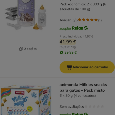
Pack económico: 2 x 300 g (6
saquetas de 100 g)
Avaliar: 5/5
(
1
)
Preço individual
44,97 €
41,99 €
69,98 € / kg
2 opções
39,89 €
Adicionar ao carrinho
animonda Milkies snacks
para gatos - Pack misto
6 x 30 g (4 variedades)
Sem avaliações