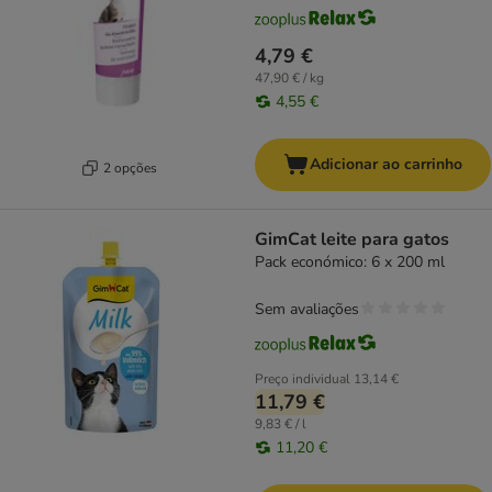
4,79 €
47,90 € / kg
4,55 €
Adicionar ao carrinho
2 opções
GimCat leite para gatos
Pack económico: 6 x 200 ml
Sem avaliações
Preço individual
13,14 €
11,79 €
9,83 € / l
11,20 €