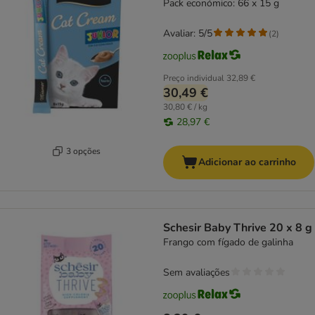
Pack económico: 66 x 15 g
Avaliar: 5/5
(
2
)
Preço individual
32,89 €
30,49 €
30,80 € / kg
28,97 €
3 opções
Adicionar ao carrinho
Schesir Baby Thrive 20 x 8 g
Frango com fígado de galinha
Sem avaliações