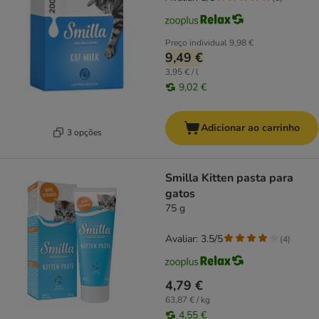
Preço individual
9,98 €
9,49 €
3,95 € / l
9,02 €
Adicionar ao carrinho
3 opções
Smilla Kitten pasta para
gatos
75 g
Avaliar: 3.5/5
(
4
)
4,79 €
63,87 € / kg
4,55 €