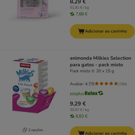
8,29 €
51,81 € / kg
7,88 €
Adicionar ao carrinho
animonda Milkies Selection
para gatos - pack misto
Pack misto II: 20 x 15 g
Avaliar: 4.7/5
(
785
)
9,29 €
30,97 € / kg
8,83 €
2 opções
Adicionar ao carrinho