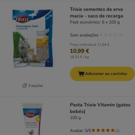
Trixie sementes de erva
macia - saco de recarga
Pack económico: 6 x 100 g
Sem avaliações
Preço individual
11,94 €
10,99 €
18,32 € / kg
Adicionar ao carrinho
3 opções
Pasta Trixie Vitamin (gatos
bebés)
100 g
Avaliar: 5/5
(
2
)