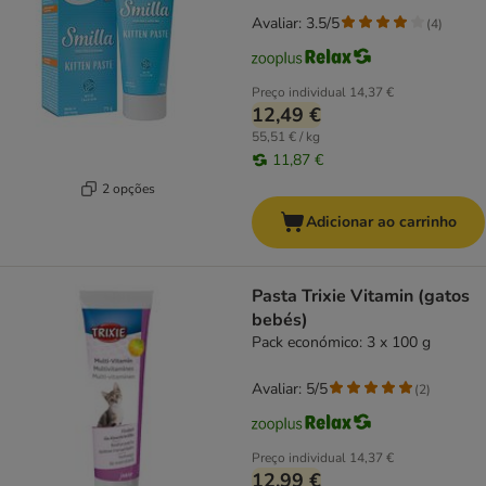
Avaliar: 3.5/5
(
4
)
Preço individual
14,37 €
12,49 €
55,51 € / kg
11,87 €
2 opções
Adicionar ao carrinho
Pasta Trixie Vitamin (gatos
bebés)
Pack económico: 3 x 100 g
Avaliar: 5/5
(
2
)
Preço individual
14,37 €
12,99 €