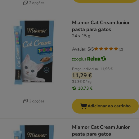
2 opções
Miamor Cat Cream Junior
pasta para gatos
24 x 15 g
Avaliar: 5/5
(
2
)
Preço individual
11,96 €
11,29 €
31,36 € / kg
10,73 €
3 opções
Adicionar ao carrinho
Miamor Cat Cream Junior
pasta para gatos