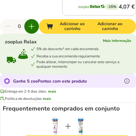
4,07 €
-15%
Adicionar ao
Adicionar ao
carrinho
carrinho
Mais informação
zooplus Relax
5% de desconto* em cada encomenda
Receba a sua encomenda regularmente
Pode alterar, interromper ou cancelar este serviço a
qualquer momento
Ganhe 5 zooPontos com este produto
Entrega em 2-5 dias úteis.
mais
Política de devoluções
mais
Frequentemente comprados em conjunto