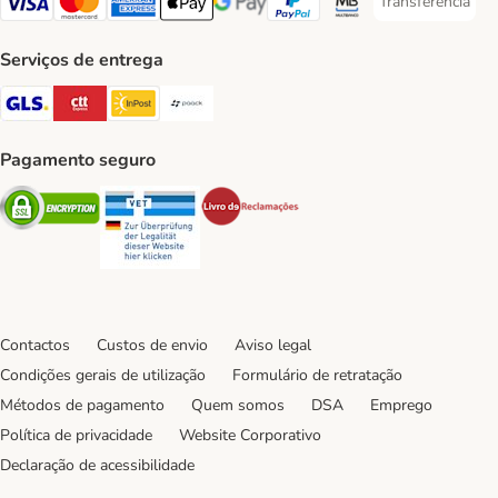
Transferência
Transferência P
Visa Payment Method
Mastercard Payment Method
American Express Payment Method
Apple Pay Payment Method
Google Pay Payment Method
PayPal Payment Method
Multibanco Payment Met
Serviços de entrega
GLS Shipping Method
CTTExpress Shipping Method
InPost Shipping Method
Paack Shipping Method
Pagamento seguro
Security
Security
Security
Contactos
Custos de envio
Aviso legal
Condições gerais de utilização
Formulário de retratação
Métodos de pagamento
Quem somos
DSA
Emprego
Política de privacidade
Website Corporativo
Declaração de acessibilidade