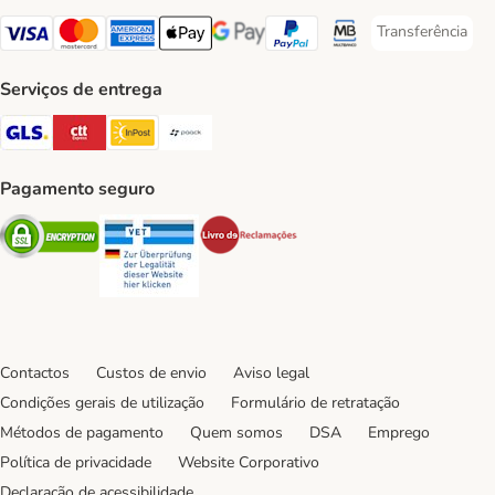
Transferência
Transferência P
Visa Payment Method
Mastercard Payment Method
American Express Payment Method
Apple Pay Payment Method
Google Pay Payment Method
PayPal Payment Method
Multibanco Payment Met
Serviços de entrega
GLS Shipping Method
CTTExpress Shipping Method
InPost Shipping Method
Paack Shipping Method
Pagamento seguro
Security
Security
Security
Contactos
Custos de envio
Aviso legal
Condições gerais de utilização
Formulário de retratação
Métodos de pagamento
Quem somos
DSA
Emprego
Política de privacidade
Website Corporativo
Declaração de acessibilidade