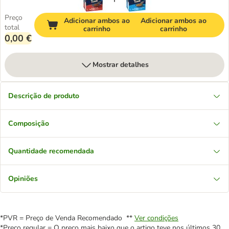
Preço
Adicionar ambos ao
Adicionar ambos ao
total
carrinho
carrinho
0,00 €
Mostrar detalhes
Descrição de produto
Composição
Quantidade recomendada
Opiniões
*PVR = Preço de Venda Recomendado **
Ver condições
*Preço regular = O preço mais baixo que o artigo teve nos últimos 30