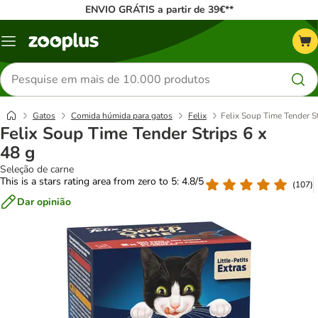
ENVIO GRÁTIS a partir de 39€**
Menu
Pesquisar
produtos
Gatos
Comida húmida para gatos
Felix
Felix Soup Time Tender St
Felix Soup Time Tender Strips 6 x
48 g
Seleção de carne
This is a stars rating area from zero to 5: 4.8/5
(
107
)
Dar opinião