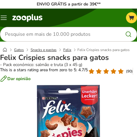
ENVIO GRÁTIS a partir de 39€**
Menu
Pesquisar
produtos
Gatos
Snacks e pastas
Felix
Felix Crispies snacks para gatos
Felix Crispies snacks para gatos
- Pack económico: salmão e truta (3 x 45 g)
This is a stars rating area from zero to 5: 4.7/5
(
90
)
Dar opinião