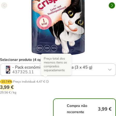
Preço total dos
Selecionar produto (4 opções)
mesmos itens se
comprados
- Pack económico: salmão e truta (3 x 45 g)
separadamente
437325.11
-10.74%
Preço individual
4,47 €
3,99 €
29,56 € / kg
Compra não
3,99 €
recorrente