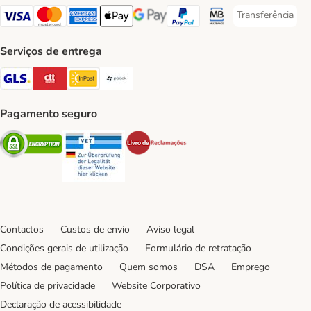
Transferência
Transferência P
Visa Payment Method
Mastercard Payment Method
American Express Payment Method
Apple Pay Payment Method
Google Pay Payment Method
PayPal Payment Method
Multibanco Payment Met
Serviços de entrega
GLS Shipping Method
CTTExpress Shipping Method
InPost Shipping Method
Paack Shipping Method
Pagamento seguro
Security
Security
Security
Contactos
Custos de envio
Aviso legal
Condições gerais de utilização
Formulário de retratação
Métodos de pagamento
Quem somos
DSA
Emprego
Política de privacidade
Website Corporativo
Declaração de acessibilidade